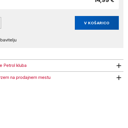
14,99 €
V KOŠARICO
bavitelju
ne Petrol kluba
trol kluba
vzem na prodajnem mestu
 na prodajnem mestu