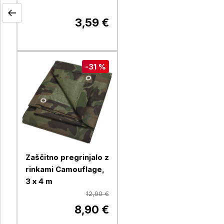
3,59 €
-31 %
Zaščitno pregrinjalo z
rinkami Camouflage,
3 x 4 m
12,90 €
8,90 €