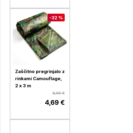
-32 %
Zaščitno pregrinjalo z
rinkami Camouflage,
2 x 3 m
6,90 €
4,69 €