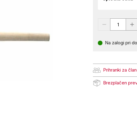
Na zalogi pri do
Prihranki za čla
Prihranki za člane Pe
Brezplačen pre
Brezplačen prevzem