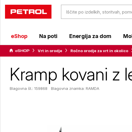
eShop
Na poti
Energija za dom
Mob
Vrt in orodje
Ročno orodje za vrt in okolico
Kramp kovani z l
Blagovna št.: 159868
Blagovna znamka:
RAMDA