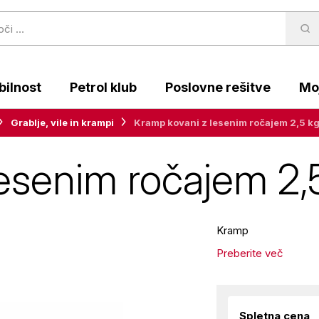
ilnost
Petrol klub
Poslovne rešitve
Moj
Grablje, vile in krampi
Kramp kovani z lesenim ročajem 2,5 k
esenim ročajem 2,
Kramp
Preberite več
Spletna cena