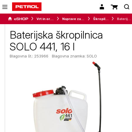
Vrt in orodje
Naprave za vrt in okolico
Škropilnice
Baterijska škropilnica SOLO 441, 16 l
Baterijska škropilnica
SOLO 441, 16 l
Blagovna št.: 253966
Blagovna znamka:
SOLO