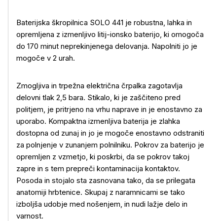
Baterijska škropilnica SOLO 441 je robustna, lahka in
opremljena z izmenljivo litij-ionsko baterijo, ki omogoča
do 170 minut neprekinjenega delovanja. Napolniti jo je
mogoče v 2 urah.
Zmogljiva in trpežna električna črpalka zagotavlja
delovni tlak 2,5 bara. Stikalo, ki je zaščiteno pred
politjem, je pritrjeno na vrhu naprave in je enostavno za
uporabo. Kompaktna izmenljiva baterija je zlahka
dostopna od zunaj in jo je mogoče enostavno odstraniti
za polnjenje v zunanjem polnilniku. Pokrov za baterijo je
opremljen z vzmetjo, ki poskrbi, da se pokrov takoj
zapre in s tem prepreči kontaminacija kontaktov.
Več o izdelku
Posoda in stojalo sta zasnovana tako, da se prilegata
anatomiji hrbtenice. Skupaj z naramnicami se tako
izboljša udobje med nošenjem, in nudi lažje delo in
varnost.