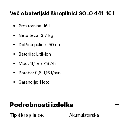
Več o baterijski škropilnici SOLO 441, 16 l
Prostornina: 16 l
Neto teža: 3,7 kg
Dolžina palice: 50 cm
Baterija: Litij-ion
Moč: 11,1 V / 7,8 Ah
Poraba: 0,6-1,16 l/min
Garancija: 1 leto
Podrobnosti izdelka
Podrobnosti izdelka
Tip škropilnice:
Akumulatorska