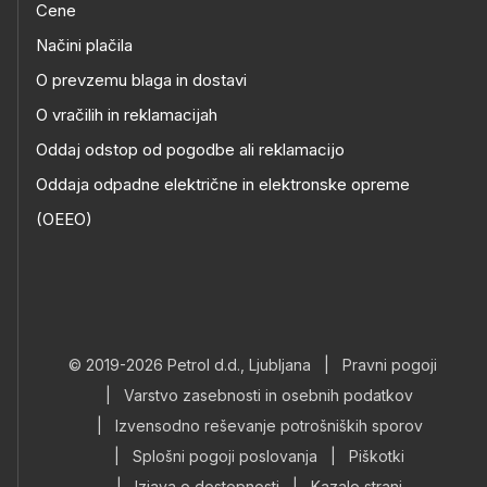
Cene
Načini plačila
O prevzemu blaga in dostavi
O vračilih in reklamacijah
Oddaj odstop od pogodbe ali reklamacijo
Oddaja odpadne električne in elektronske opreme
(OEEO)
© 2019-2026 Petrol d.d., Ljubljana
|
Pravni pogoji
|
Varstvo zasebnosti in osebnih podatkov
|
Izvensodno reševanje potrošniških sporov
|
Splošni pogoji poslovanja
|
Piškotki
|
Izjava o dostopnosti
|
Kazalo strani