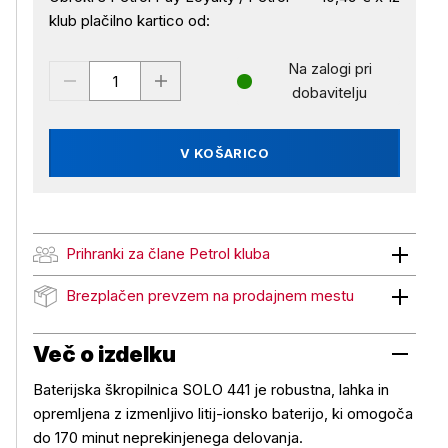
klub plačilno kartico od:
Na zalogi pri
dobavitelju
V KOŠARICO
Prihranki za člane Petrol kluba
Prihranki za člane Petrol kluba
Brezplačen prevzem na prodajnem mestu
Brezplačen prevzem na prodajnem mestu
Več o izdelku
Baterijska škropilnica SOLO 441 je robustna, lahka in
opremljena z izmenljivo litij-ionsko baterijo, ki omogoča
do 170 minut neprekinjenega delovanja.