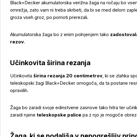
Black+Decker akumulatorska verižna žaga na ročaju bo vse
omrežja, zato vam ni treba skrbeti, da bi se med delom zapletli
groza vseh groz, po pomoti prerezali.
Akumulatorska žaga bo z enim polnjenjem tako
zadostovala
rezov
.
Učinkovita širina rezanja
Učinkovita
širina rezanja 20 centimetrov
, ki se zlahka sp
teleskopski žagi Black+Decker omogoča, da ta postane resn
opravilih.
Žaga bo zaradi svoje edinstvene zasnove tako hitra ter učin
Več o izdelku
zaradi njene
teleskopske palice
pa z njo je mogoče obrezov
Žaga, ki se podaljša v nepogrešljiv pr