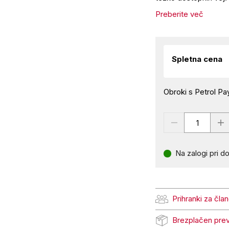
Preberite več
Spletna cena
Obroki s Petrol Pay
Na zalogi pri do
Prihranki za čla
Prihranki za člane Pe
Brezplačen pre
Brezplačen prevzem