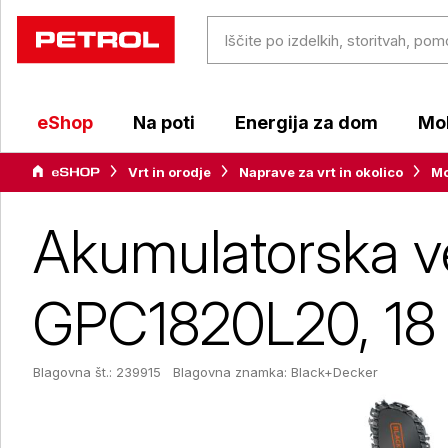
eShop
Na poti
Energija za dom
Mob
Vrt in orodje
Naprave za vrt in okolico
Mo
Akumulatorska v
GPC1820L20, 18 V
Blagovna št.: 239915
Blagovna znamka:
Black+Decker