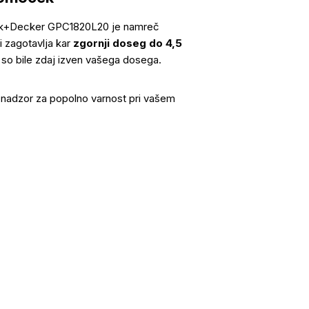
lack+Decker GPC1820L20 je namreč
i zagotavlja kar
zgornji doseg do 4,5
ki so bile zdaj izven vašega dosega.
 nadzor za popolno varnost pri vašem