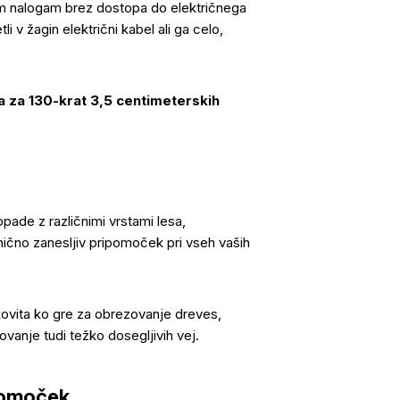
m nalogam brez dostopa do električnega
 v žagin električni kabel ali ga celo,
 za 130-krat 3,5 centimeterskih
opade z različnimi vrstami lesa,
ično zanesljiv pripomoček pri vseh vaših
kovita ko gre za obrezovanje dreves,
anje tudi težko dosegljivih vej.
ipomoček