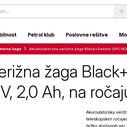
ilnost
Petrol klub
Poslovne rešitve
Moj
torne žage
Akumulatorska verižna žaga Black+Decker GPC1820L
erižna žaga Black
, 2,0 Ah, na ročaj
Akumulatorska veriž
teleskopskim ročajem
težko dostopnih vej