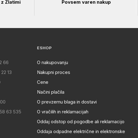
z Zlatimi
Povsem varen nakup
ESHOP
2 66
O nakupovanju
 22 13
Nakupni proces
0
Cene
Načini plačila
:00
O prevzemu blaga in dostavi
 58 63 535
O vračilih in reklamacijah
Oddaj odstop od pogodbe ali reklamacijo
Oddaja odpadne električne in elektronske