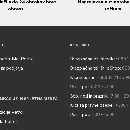
ačila do 24 obrokov brez
Nagrajevanje zvestobe 
obresti
točkami
JE
KONTAKT
portal Moj Petrol
Brezplačna tel. številka:
080 2
za podjetja
Brezplačna tel. št. eShop:
080
Klici iz tujine:
+386 14 71 45 9
Pon - pet:
6:00 - 21:00
Sob, ned in prazniki:
7:00 - 20
LIKACIJE IN SPLETNA MESTA
Klici za pravne osebe:
+386 1
kacije Petrol
Pon - pet:
7:00 - 15:00
a Petrol