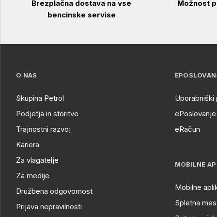
Brezplačna dostava na vse
Možnost pl
bencinske servise
O NAS
EPOSLOVAN
Skupina Petrol
Uporabniški 
Podjetja in storitve
ePoslovanje 
Trajnostni razvoj
eRačun
Kariera
Za vlagatelje
MOBILNE AP
Za medije
Mobilne apli
Družbena odgovornost
Spletna mest
Prijava nepravilnosti