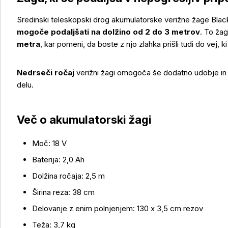
Sredinski teleskopski drog akumulatorske verižne žage B
mogoče podaljšati na dolžino od 2 do 3 metrov
. To žag
metra
, kar pomeni, da boste z njo zlahka prišli tudi do vej, 
Nedrseči ročaj
verižni žagi omogoča še dodatno udobje in
delu.
Več o akumulatorski žagi
Moč: 18 V
Baterija: 2,0 Ah
Dolžina ročaja: 2,5 m
Širina reza: 38 cm
Delovanje z enim polnjenjem: 130 x 3,5 cm rezov
Teža: 3,7 kg