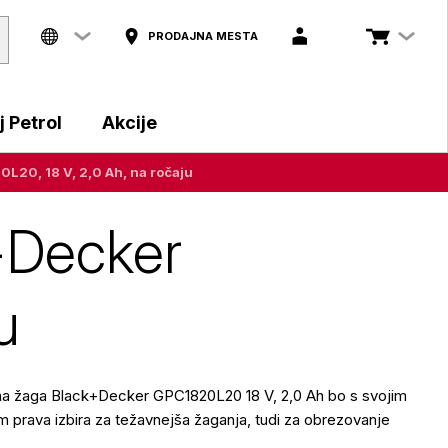
PRODAJNA MESTA
 Petrol
Akcije
20, 18 V, 2,0 Ah, na ročaju
+Decker
u
na žaga Black+Decker GPC1820L20 18 V, 2,0 Ah bo s svojim
 prava izbira za težavnejša žaganja, tudi za obrezovanje
.