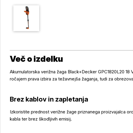
Več o izdelku
Akumulatorska verižna žaga Black+Decker GPC1820L20 18 V,
ročajem prava izbira za težavnejša žaganja, tudi za obrezov
Brez kablov in zapletanja
Izkoristite prednost verižne žage priznanega proizvajalca o
kabla ter brez škodljivih emisij.