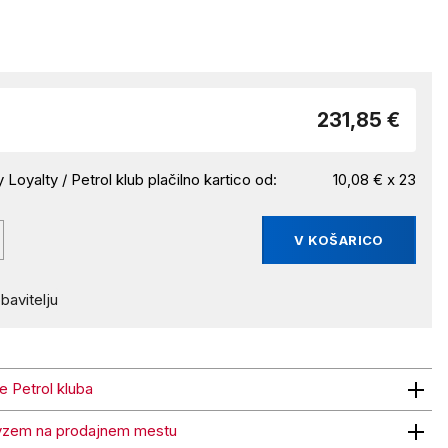
231,85 €
 Loyalty / Petrol klub plačilno kartico od:
10,08 € x 23
V KOŠARICO
bavitelju
ne Petrol kluba
trol kluba
vzem na prodajnem mestu
 na prodajnem mestu