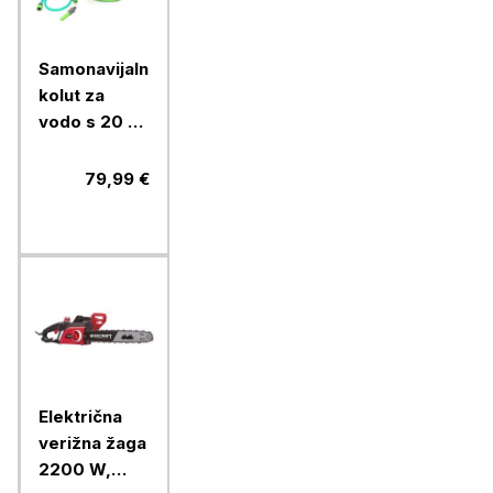
Samonavijalni
kolut za
vodo s 20 m
1/2" cevi in
priključki
79,99 €
Električna
verižna žaga
2200 W,