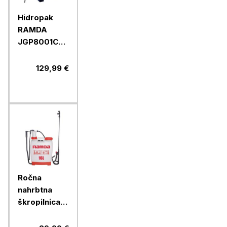
Hidropak
RAMDA
JGP8001CXF,
800 W, 19 l
129,99 €
Ročna
nahrbtna
škropilnica
RAMDA 16 l