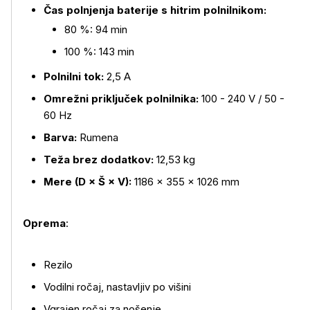
Čas polnjenja baterije s hitrim polnilnikom:
80 %: 94 min
100 %: 143 min
Polnilni tok:
2,5 A
Omrežni priključek polnilnika:
100 - 240 V / 50 -
60 Hz
Barva:
Rumena
Teža brez dodatkov:
12,53 kg
Mere (D × Š × V):
1186 × 355 × 1026 mm
Oprema
:
Rezilo
Vodilni ročaj, nastavljiv po višini
Vgrajen ročaj za nošenje