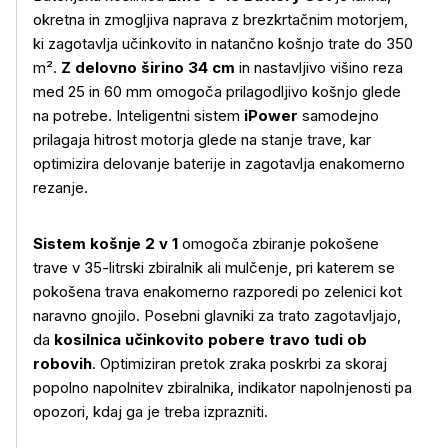
okretna in zmogljiva naprava z brezkrtačnim motorjem,
ki zagotavlja učinkovito in natančno košnjo trate do 350
m².
Z delovno širino 34 cm
in nastavljivo višino reza
med 25 in 60 mm omogoča prilagodljivo košnjo glede
na potrebe. Inteligentni sistem
iPower
samodejno
prilagaja hitrost motorja glede na stanje trave, kar
optimizira delovanje baterije in zagotavlja enakomerno
rezanje.
Sistem košnje 2 v 1
omogoča zbiranje pokošene
trave v 35-litrski zbiralnik ali mulčenje, pri katerem se
pokošena trava enakomerno razporedi po zelenici kot
naravno gnojilo. Posebni glavniki za trato zagotavljajo,
da
kosilnica učinkovito pobere travo tudi ob
robovih
. Optimiziran pretok zraka poskrbi za skoraj
popolno napolnitev zbiralnika, indikator napolnjenosti pa
opozori, kdaj ga je treba izprazniti.