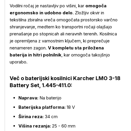
Vodilni ročaj je nastavljiv po višini, kar
omogoča
ergonomsko in udobno delo
. Zložljiv okvir in
tekstilna zbiralna vreča omogočata prostorsko varčno
shranjevanje, medtem ko transportni ročaji olajšajo
prenašanje po stopnicah ali neravnih terenih. Kosilnica
je opremljena z varnostnim ključem, ki preprečuje
nenameren zagon.
V kompletu sta priložena
baterija in hitri polnilnik
, kar omogoča takojšnjo
uporabo.
Več o baterijski kosilnici Karcher LMO 3-18
Battery Set, 1.445-411.0:
Naprava:
Na baterijo
Baterijska platforma:
18 V
Širina reza:
34 cm
Višina rezanja:
25 - 60 mm