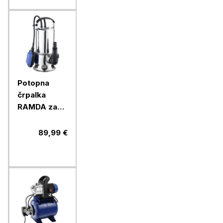
Potopna
črpalka
RAMDA za
umazano
vodo, 1100
89,99 €
W