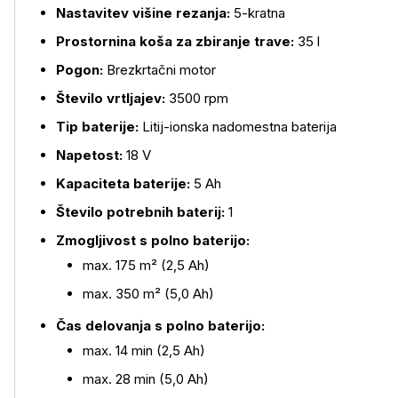
Več o izdelku
Nastavitev višine rezanja:
5-kratna
Prostornina koša za zbiranje trave:
35 l
Pogon:
Brezkrtačni motor
Število vrtljajev:
3500 rpm
Tip baterije:
Litij-ionska nadomestna baterija
Napetost:
18 V
Kapaciteta baterije:
5 Ah
Število potrebnih baterij:
1
Zmogljivost s polno baterijo:
max. 175 m² (2,5 Ah)
max. 350 m² (5,0 Ah)
Čas delovanja s polno baterijo:
max. 14 min (2,5 Ah)
max. 28 min (5,0 Ah)