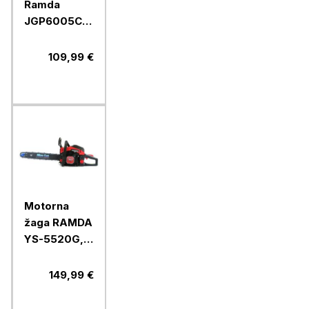
Ramda
JGP6005C,
19 l
109,99 €
Motorna
žaga RAMDA
YS-5520G,
45 cm
149,99 €