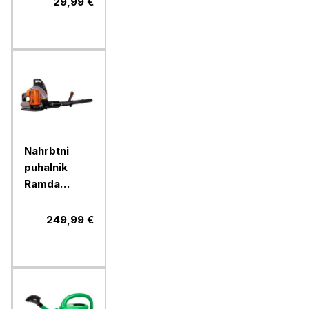
29,99 €
Nahrbtni
puhalnik
Ramda
63,3ccm
249,99 €