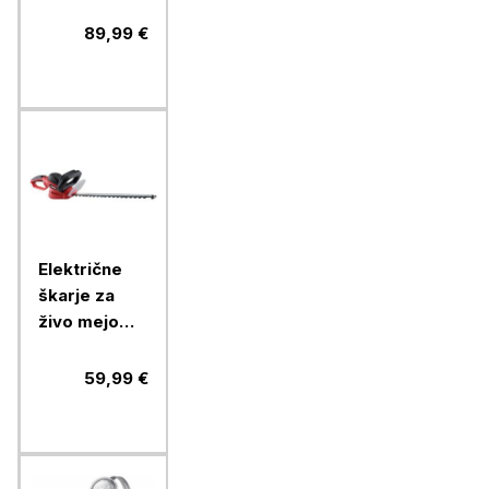
veriga
3/8"PICCO,
89,99 €
meč 40 cm
Električne
škarje za
živo mejo
Ramda RA
895238,
59,99 €
600W