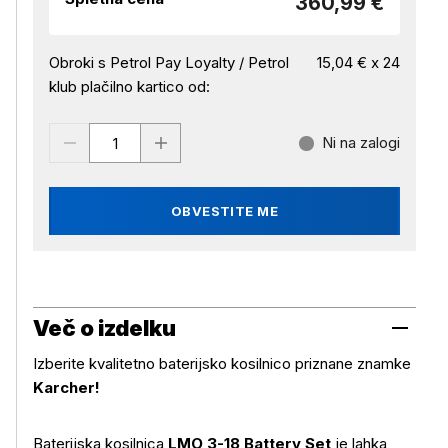
360,99 €
Obroki s Petrol Pay Loyalty / Petrol
15,04 € x 24
klub plačilno kartico od:
Ni na zalogi
OBVESTITE ME
Več o izdelku
Izberite kvalitetno baterijsko kosilnico priznane znamke
Karcher!
Baterijska kosilnica
LMO 3-18 Battery Set
je lahka,