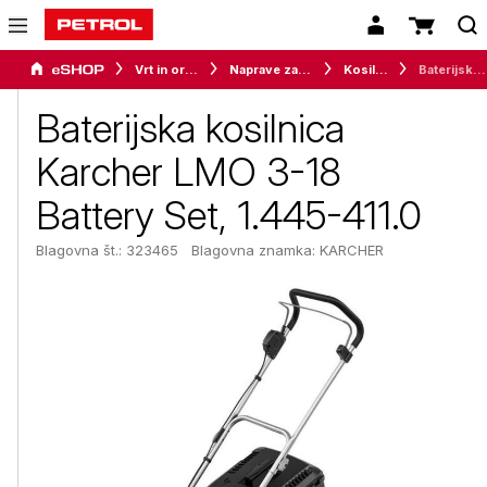
Vrt in orodje
Naprave za vrt in okolico
Kosilnice
Baterijska kosilnica Karcher LMO 3-18 Battery Set, 1.445-411.0
Baterijska kosilnica
Karcher LMO 3-18
Battery Set, 1.445-411.0
Blagovna št.: 323465
Blagovna znamka:
KARCHER