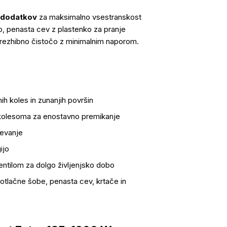
h dodatkov
za maksimalno vsestranskost
ob, penasta cev z plastenko za pranje
brezhibno čistočo z minimalnim naporom.
h koles in zunanjih površin
olesoma za enostavno premikanje
jevanje
ijo
 ventilom za dolgo življenjsko dobo
okotlačne šobe, penasta cev, krtače in