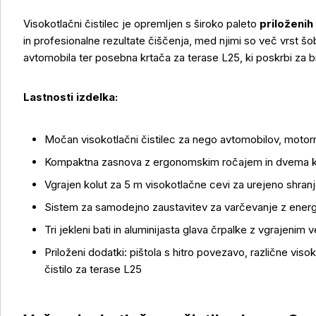
Visokotlačni čistilec je opremljen s široko paleto
priloženi
in profesionalne rezultate čiščenja, med njimi so več vrst š
avtomobila ter posebna krtača za terase L25, ki poskrbi za 
Lastnosti izdelka:
Več o izdelku
Močan visokotlačni čistilec za nego avtomobilov, motorni
Kompaktna zasnova z ergonomskim ročajem in dvema k
Vgrajen kolut za 5 m visokotlačne cevi za urejeno shran
Sistem za samodejno zaustavitev za varčevanje z energ
Tri jekleni bati in aluminijasta glava črpalke z vgrajenim
Priloženi dodatki: pištola s hitro povezavo, različne vis
čistilo za terase L25