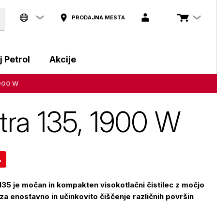
PRODAJNA MESTA
 Petrol
Akcije
1900 W
xtra 135, 1900 W
%
135 je močan in kompakten visokotlačni čistilec z močjo
a enostavno in učinkovito čiščenje različnih površin
.