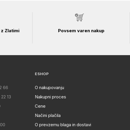
z Zlatimi
Povsem varen nakup
ESHOP
2 66
O nakupovanju
 22 13
Nakupni proces
0
Cene
Načini plačila
:00
O prevzemu blaga in dostavi