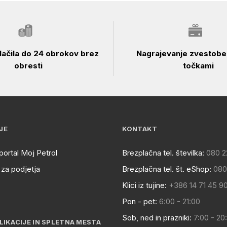
ačila do 24 obrokov brez
Nagrajevanje zvestobe 
obresti
točkami
JE
KONTAKT
portal Moj Petrol
Brezplačna tel. številka:
080 2
za podjetja
Brezplačna tel. št. eShop:
080
Klici iz tujine:
+386 14 71 45 9
Pon - pet:
6:00 - 21:00
Sob, ned in prazniki:
7:00 - 20
LIKACIJE IN SPLETNA MESTA