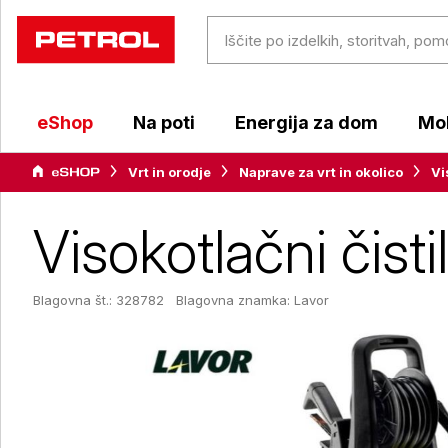
eShop
Na poti
Energija za dom
Mob
Vrt in orodje
Naprave za vrt in okolico
Vi
Visokotlačni čist
Blagovna št.: 328782
Blagovna znamka:
Lavor