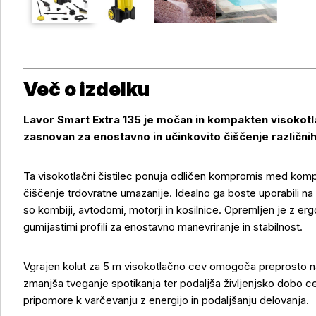
Več o izdelku
Lavor Smart Extra 135 je močan in kompakten visokotla
zasnovan za enostavno in učinkovito čiščenje različnih
Ta visokotlačni čistilec ponuja odličen kompromis med komp
čiščenje trdovratne umazanije. Idealno ga boste uporabili na d
so kombiji, avtodomi, motorji in kosilnice. Opremljen je z
gumijastimi profili za enostavno manevriranje in stabilnost.
Vgrajen kolut za 5 m visokotlačno cev omogoča preprosto nav
zmanjša tveganje spotikanja ter podaljša življenjsko dobo c
pripomore k varčevanju z energijo in podaljšanju delovanja.