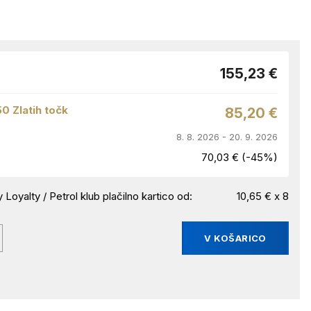
155,23 €
50 Zlatih točk
85,20 €
8. 8. 2026 - 20. 9. 2026
70,03 € (-45%)
 Loyalty / Petrol klub plačilno kartico od:
10,65 € x 8
V KOŠARICO