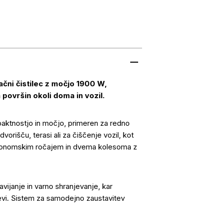
čni čistilec z močjo 1900 W,
 površin okoli doma in vozil.
aktnostjo in močjo, primeren za redno
vorišču, terasi ali za čiščenje vozil, kot
 ergonomskim ročajem in dvema kolesoma z
ijanje in varno shranjevanje, kar
evi. Sistem za samodejno zaustavitev