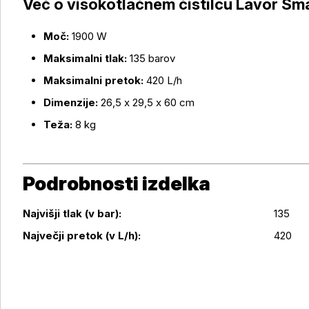
Več o visokotlačnem čistilcu Lavor Sma
Moč:
1900 W
Maksimalni tlak:
135 barov
Maksimalni pretok:
420 L/h
Dimenzije:
26,5 x 29,5 x 60 cm
Teža:
8 kg
Podrobnosti izdelka
Najvišji tlak (v bar):
135
Podrobnosti izdelka
Največji pretok (v L/h):
420