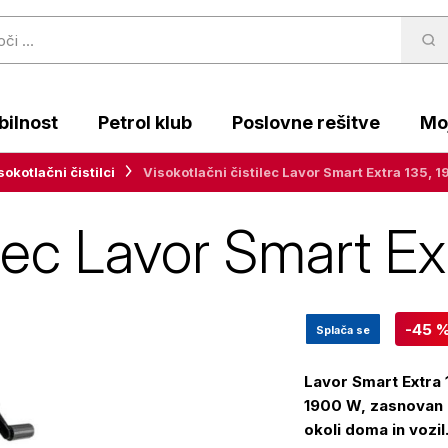
ilnost
Petrol klub
Poslovne rešitve
Moj
sokotlačni čistilci
Visokotlačni čistilec Lavor Smart Extra 135, 
ilec Lavor Smart E
-45 
Splača se
Lavor Smart Extra 
1900 W, zasnovan z
okoli doma in vozil