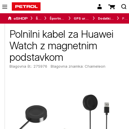
Šport
Športna oprema
GPS ure in merilci
Dodatki za pametne ure
Polnilni kabel za Huawei Watch z magnetnim podstavkom
Polnilni kabel za Huawei
Watch z magnetnim
podstavkom
Blagovna št.: 275976
Blagovna znamka:
Chameleon