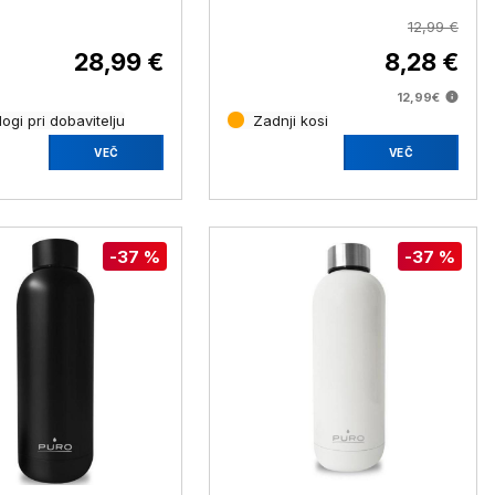
12,99 €
28,99 €
8,28 €
12,99€
ogi pri dobavitelju
Zadnji kosi
VEČ
VEČ
-37 %
-37 %