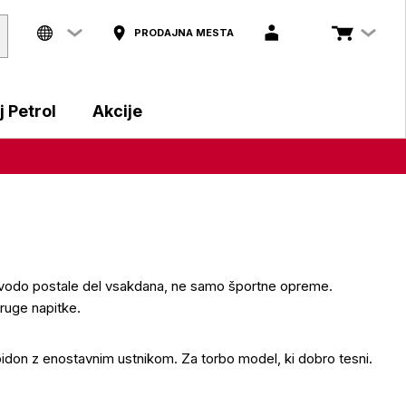
PRODAJNA MESTA
 Petrol
Akcije
 za vodo postale del vsakdana, ne samo športne opreme.
druge napitke.
bidon z enostavnim ustnikom. Za torbo model, ki dobro tesni.