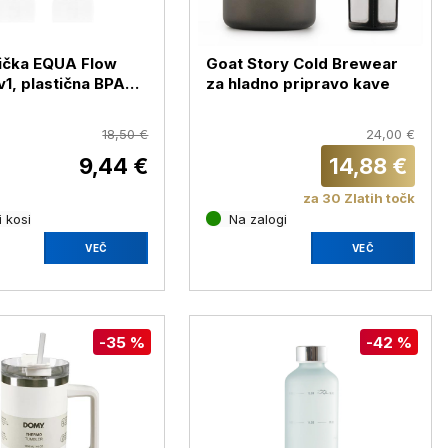
ička EQUA Flow
Goat Story Cold Brewear
1, plastična BPA
za hladno pripravo kave
18,50 €
24,00 €
9,44 €
14,88 €
za 30 Zlatih točk
 kosi
Na zalogi
VEČ
VEČ
-35 %
-42 %