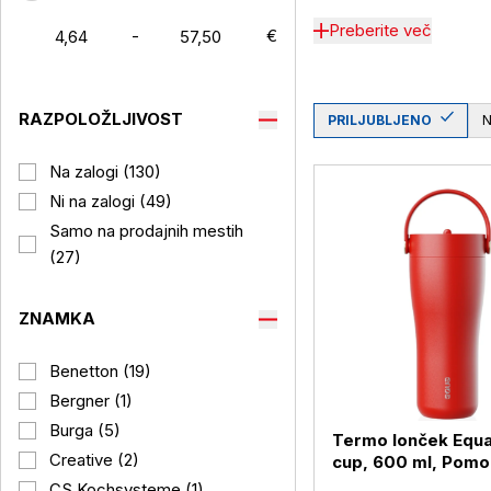
Preberite več
-
€
RAZPOLOŽLJIVOST
PRILJUBLJENO
Na zalogi (130)
Ni na zalogi (49)
Samo na prodajnih mestih
(27)
ZNAMKA
Benetton (19)
Bergner (1)
Burga (5)
Termo lonček Equ
Creative (2)
cup, 600 ml, Pom
CS Kochsysteme (1)