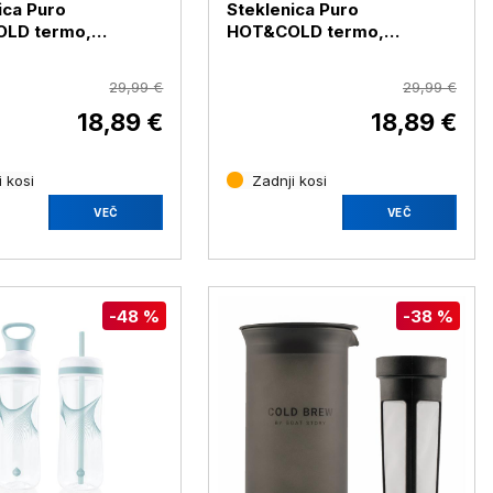
ica Puro
Steklenica Puro
LD termo,
HOT&COLD termo,
če jeklo, 500 ml,
nerjaveče jeklo, 500 ml,
t
bela sijaj
29,99 €
29,99 €
18,89 €
18,89 €
 kosi
Zadnji kosi
VEČ
VEČ
-48 %
-38 %