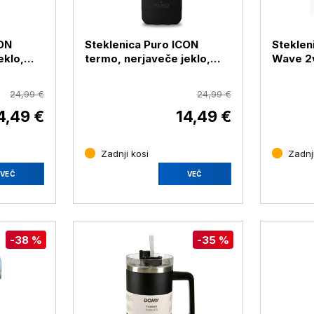
CON
Steklenica Puro ICON
Steklen
eklo,
termo, nerjaveče jeklo,
Wave 2v
500 ml, črna
FREE
24,99 €
24,99 €
4,49 €
14,49 €
Zadnji kosi
Zadnji
VEČ
VEČ
-38 %
-35 %