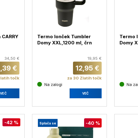
a CARRY
Termo lonček Tumbler
Termo 
Domy XXL,1200 ml, črn
Domy XX
34,50 €
19,95 €
1,39 €
12,95 €
latih točk
za 30 Zlatih točk
Na zalogi
Na za
VEČ
VEČ
-42 %
-40 %
Splača se