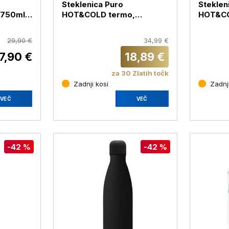
Steklenica Puro
Steklen
 750ml +
HOT&COLD termo,
HOT&CO
nerjaveče jeklo, 500 ml,
nerjave
rdeča mat
črna ma
29,90 €
34,99 €
7,90 €
18,89 €
za 30 Zlatih točk
Zadnji kosi
Zadnji
VEČ
VEČ
-42 %
-42 %