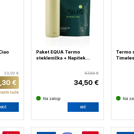
Ciao
Paket EQUA Termo
Termo s
steklenička + Napitek
Timeles
Recharge Tonic
Lavend
23,00 €
57,50 €
,30 €
34,50 €
latih točk
Na zalogi
Na za
VEČ
VEČ