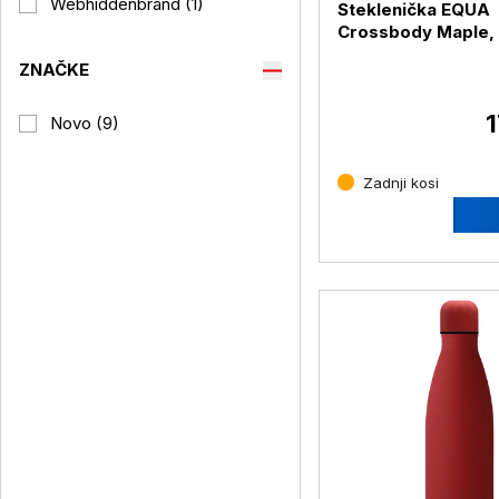
Webhiddenbrand (1)
Steklenička EQUA
Crossbody Maple,
ovitek
ZNAČKE
1
Novo (9)
Zadnji kosi