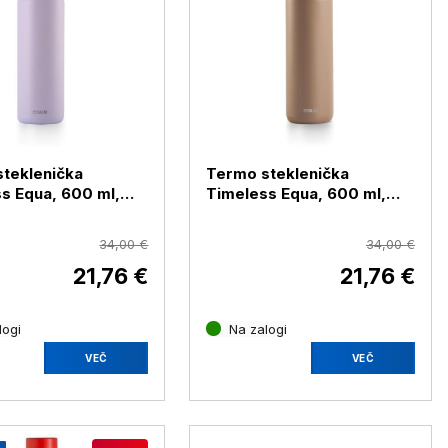
teklenička
Termo steklenička
s Equa, 600 ml,
Timeless Equa, 600 ml,
er
Toffee
34,00 €
34,00 €
21,76 €
21,76 €
logi
Na zalogi
VEČ
VEČ