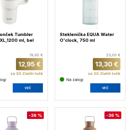
lonček Tumbler
Steklenička EQUA Water
L,1200 ml, bel
O'clock, 750 ml
19,95 €
23,00 €
12,95 €
13,30 €
za 30 Zlatih točk
za 30 Zlatih točk
logi
Na zalogi
VEČ
VEČ
-36 %
-36 %