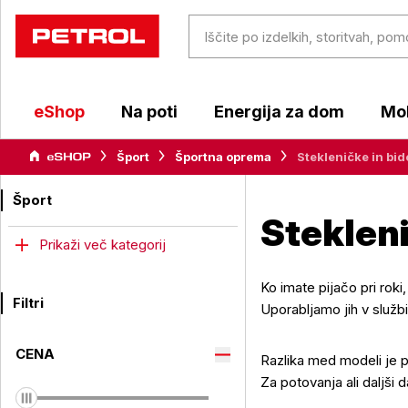
eShop
Na poti
Energija za dom
Mob
Šport
Športna oprema
Stekleničke in bid
Šport
Stekleni
Prikaži več kategorij
Ko imate pijačo pri rok
Filtri
Uporabljamo jih v službi
CENA
Razlika med modeli je p
Za potovanja ali daljši 