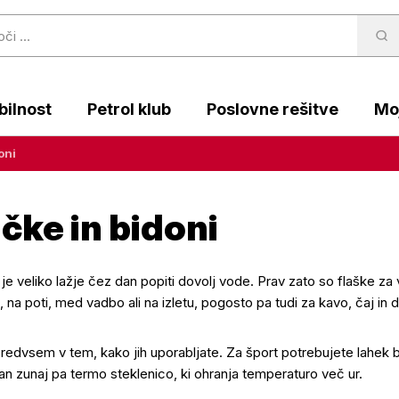
ilnost
Petrol klub
Poslovne rešitve
Moj
oni
čke in bidoni
i, je veliko lažje čez dan popiti dovolj vode. Prav zato so flaške
, na poti, med vadbo ali na izletu, pogosto pa tudi za kavo, čaj in 
redvsem v tem, kako jih uporabljate. Za šport potrebujete lahek 
dan zunaj pa termo steklenico, ki ohranja temperaturo več ur.