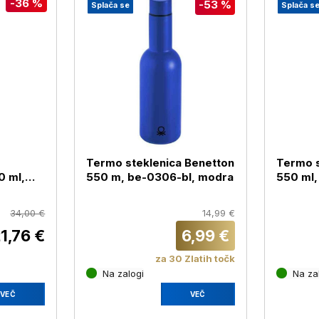
-36 %
-53 %
Splača se
Splača s
Termo steklenica Benetton
Termo s
0 ml,
550 m, be-0306-bl, modra
550 ml,
34,00 €
14,99 €
1,76 €
6,99 €
za 30 Zlatih točk
Na zalogi
Na za
VEČ
VEČ