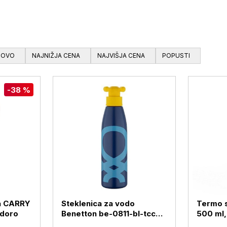
NOVO
NAJNIŽJA CENA
NAJVIŠJA CENA
POPUSTI
-38 %
a CARRY
Steklenica za vodo
Termo 
odoro
Benetton be-0811-bl-tcc
500 ml,
750 ml