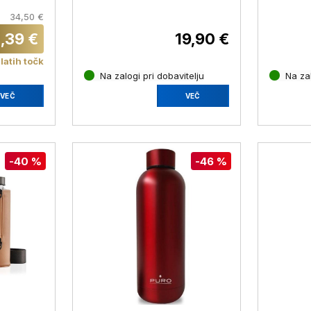
34,50 €
1,39 €
19,90 €
latih točk
Na zalogi pri dobavitelju
Na zal
VEČ
VEČ
-40 %
-46 %