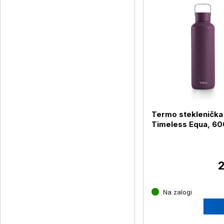
Termo steklenička
Timeless Equa, 60
Mulberry
2
Na zalogi