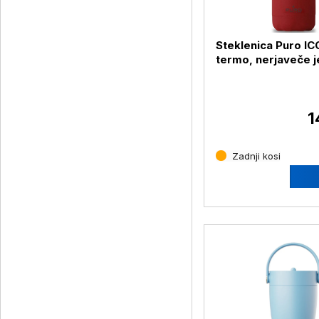
Steklenica Puro I
termo, nerjaveče j
500 ml, rdeča
1
Zadnji kosi