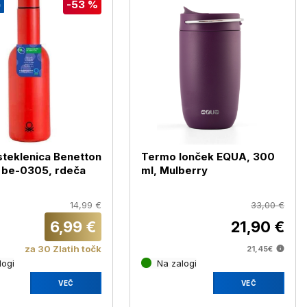
-53 %
e
teklenica Benetton
Termo lonček EQUA, 300
 be-0305, rdeča
ml, Mulberry
14,99 €
33,00 €
6,99 €
21,90 €
za 30 Zlatih točk
21,45€
logi
Na zalogi
VEČ
VEČ