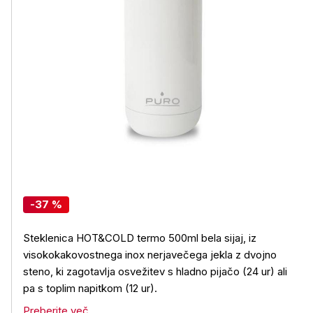
-37 %
Steklenica HOT&COLD termo 500ml bela sijaj, iz
visokokakovostnega inox nerjavečega jekla z dvojno
steno, ki zagotavlja osvežitev s hladno pijačo (24 ur) ali
pa s toplim napitkom (12 ur).
Preberite več