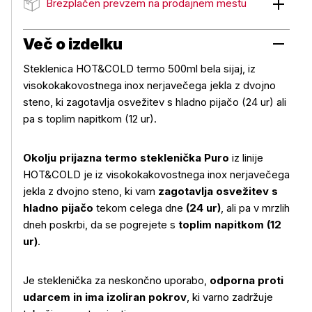
Brezplačen prevzem na prodajnem mestu
Brezplačen prevzem na prodajnem mestu
Več o izdelku
Steklenica HOT&COLD termo 500ml bela sijaj, iz
visokokakovostnega inox nerjavečega jekla z dvojno
steno, ki zagotavlja osvežitev s hladno pijačo (24 ur) ali
pa s toplim napitkom (12 ur).
Okolju prijazna termo steklenička Puro
iz linije
HOT&COLD je iz visokokakovostnega inox nerjavečega
jekla z dvojno steno, ki vam
zagotavlja osvežitev s
hladno pijačo
tekom celega dne
(24 ur)
, ali pa v mrzlih
dneh poskrbi, da se pogrejete s
toplim napitkom (12
ur)
.
Je steklenička za neskončno uporabo,
odporna proti
udarcem in ima izoliran pokrov
, ki varno zadržuje
Več o izdelku