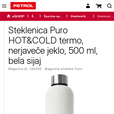
Šport
Športna oprema
Stekleničke in bidoni
Steklenica Puro HOT&COLD termo, nerjaveče jeklo, 500 ml, bela sijaj
Steklenica Puro
HOT&COLD termo,
nerjaveče jeklo, 500 ml,
bela sijaj
Blagovna št.: 245595
Blagovna znamka:
Puro