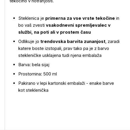
tekočino v notranjosti.
Steklenica je
primerna za vse vrste tekočine
in
bo vaš zvesti
vsakodnevni spremljevalec v
službi, na poti ali v prostem času
Odlikuje jo
trendovska barvita zunanjost
, zaradi
katere boste izstopali, prav tako pa je z barvo
stekleničke usklajena tudi njena embalaža
Barva: bela sijaj
Prostornina: 500 ml
Pakirano v lepi kartonski embalaži - enake barve
kot steklenička