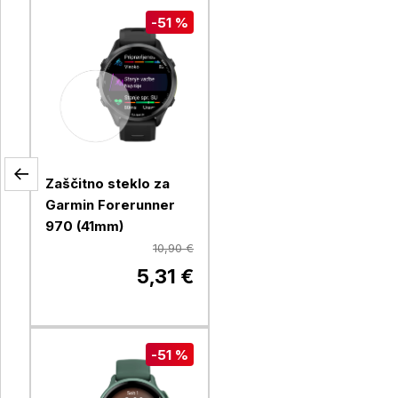
-51 %
Zaščitno steklo za
Garmin Forerunner
970 (41mm)
10,90 €
5,31 €
-51 %