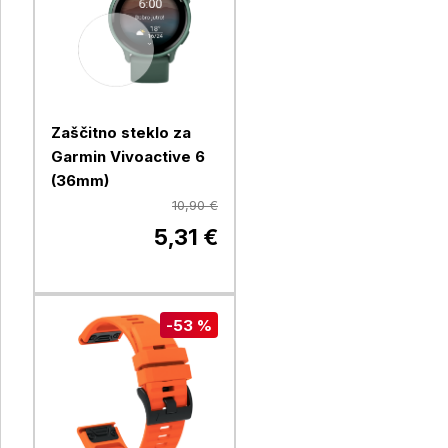
Zaščitno steklo za
Garmin Vivoactive 6
(36mm)
10,90 €
5,31 €
-53 %