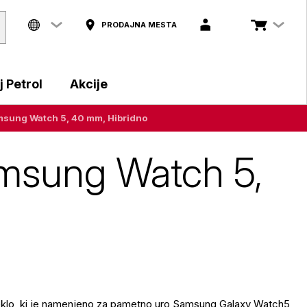
PRODAJNA MESTA
 Petrol
Akcije
amsung Watch 5, 40 mm, Hibridno
amsung Watch 5,
teklo, ki je namenjeno za pametno uro Samsung Galaxy Watch5