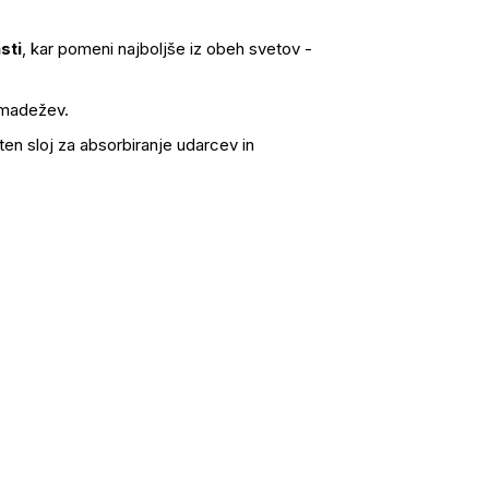
sti
, kar pomeni najboljše iz obeh svetov -
 madežev.
en sloj za absorbiranje udarcev in