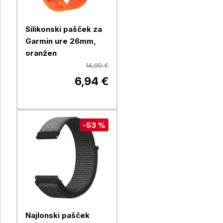
Silikonski pašček za
Garmin ure 26mm,
oranžen
14,90 €
6,94 €
-53 %
Najlonski pašček