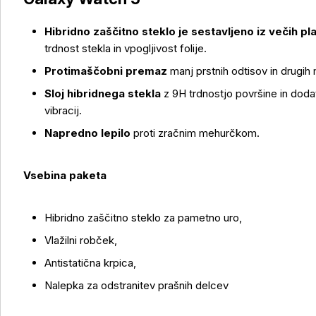
Hibridno zaščitno steklo je sestavljeno iz večih pla
trdnost stekla in vpogljivost folije.
Protimaščobni premaz
manj prstnih odtisov in drugih
Sloj hibridnega stekla
z 9H trdnostjo površine in dodat
vibracij.
Napredno lepilo
proti zračnim mehurčkom.
Več o izdelku
Vsebina paketa
Hibridno zaščitno steklo za pametno uro,
Vlažilni robček,
Antistatična krpica,
Nalepka za odstranitev prašnih delcev