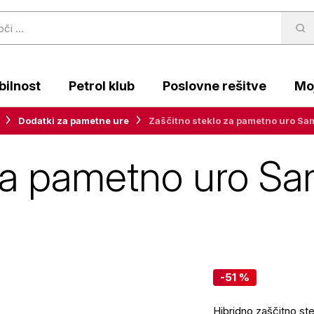
ilnost
Petrol klub
Poslovne rešitve
Moj
Dodatki za pametne ure
Zaščitno steklo za pametno uro S
 za pametno uro S
-51 %
Hibridno zaščitno s