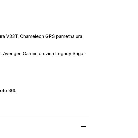
ura V33T, Chameleon GPS pametna ura
st Avenger, Garmin družina Legacy Saga -
Moto 360