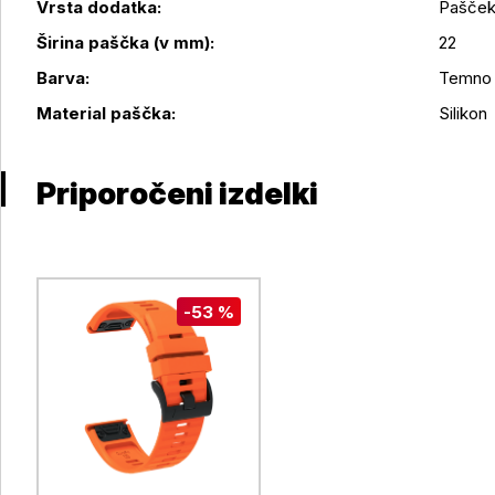
Vrsta dodatka:
Pašče
Širina paščka (v mm):
22
Podrobnosti izdelka
Barva:
Temno
Material paščka:
Silikon
Priporočeni izdelki
-53 %