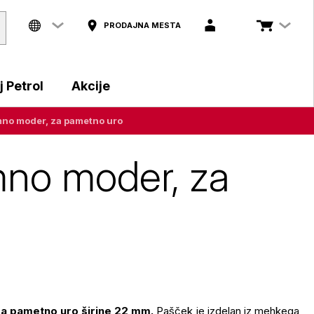
PRODAJNA MESTA
 Petrol
Akcije
mno moder, za pametno uro
mno moder, za
 za pametno uro širine 22 mm.
Pašček je izdelan iz mehkega