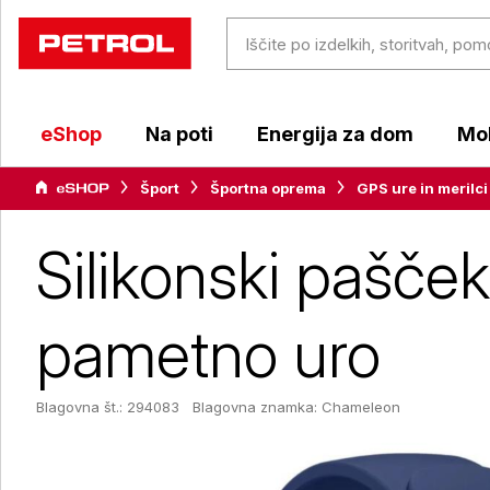
eShop
Na poti
Energija za dom
Mob
Šport
Športna oprema
GPS ure in merilci
Silikonski pašče
pametno uro
Blagovna št.: 294083
Blagovna znamka:
Chameleon