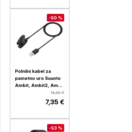
-50 %
Polnilni kabel za
pametno uro Suunto
Ambit, Ambit2, Ambit
3
14,90 €
7,35 €
-53 %