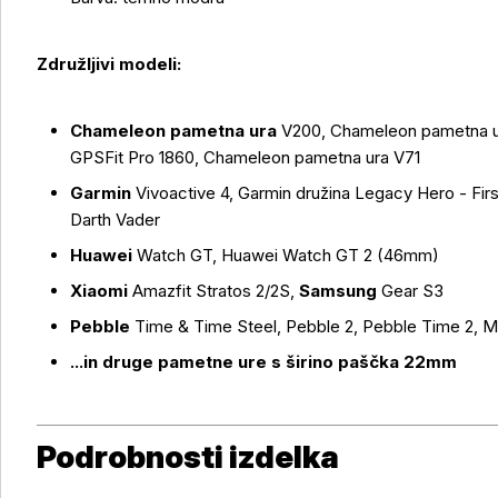
Združljivi modeli:
Več o izdelku
Chameleon pametna ura
V200, Chameleon pametna 
GPSFit Pro 1860, Chameleon pametna ura V71
Garmin
Vivoactive 4, Garmin družina Legacy Hero - Fir
Darth Vader
Huawei
Watch GT, Huawei Watch GT 2 (46mm)
Xiaomi
Amazfit Stratos 2/2S,
Samsung
Gear S3
Pebble
Time & Time Steel, Pebble 2, Pebble Time 2, 
...in druge pametne ure s širino paščka 22mm
Podrobnosti izdelka