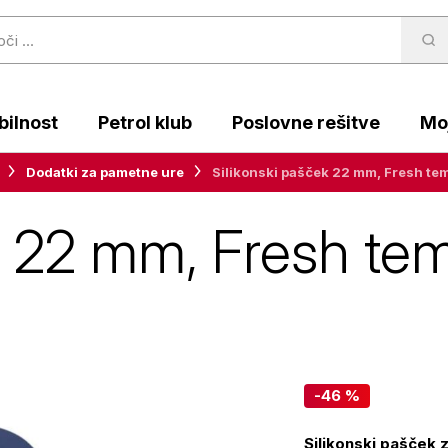
ilnost
Petrol klub
Poslovne rešitve
Moj
Dodatki za pametne ure
Silikonski pašček 22 mm, Fresh te
k 22 mm, Fresh te
-46 %
Silikonski pašček