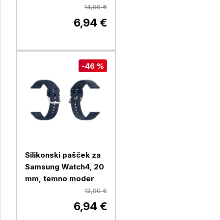
14,90 €
6,94 €
-46 %
Silikonski pašček za
Samsung Watch4, 20
mm, temno moder
12,90 €
6,94 €