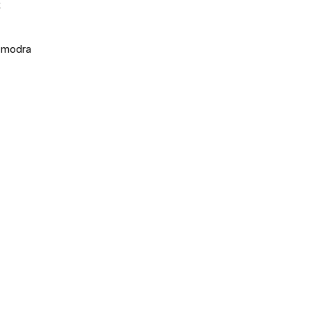
k
 modra