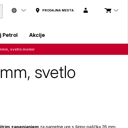
PRODAJNA MESTA
 Petrol
Akcije
26mm, svetlo moder
6mm, svetlo
hitrim zapenjanjem
za pametne ure s širino paščka 26 mm.