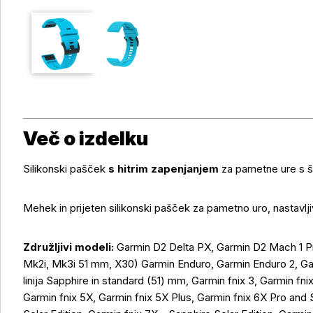
Več o izdelku
Silikonski pašček
s hitrim zapenjanjem
za pametne ure s š
Mehek in prijeten silikonski pašček za pametno uro, nastavlji
Združljivi modeli:
Garmin D2 Delta PX, Garmin D2 Mach 1 P
Mk2i, Mk3i 51 mm, X30) Garmin Enduro, Garmin Enduro 2, Ga
linija Sapphire in standard (51) mm, Garmin fnix 3, Garmin fn
Garmin fnix 5X, Garmin fnix 5X Plus, Garmin fnix 6X Pro and 