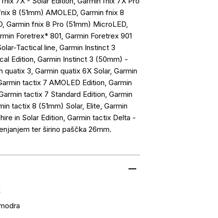
 fnix 7X - Solar Edition, Garmin fnix 7X Pro
in fnix 8 (51mm) AMOLED, Garmin fnix 8
D, Garmin fnix 8 Pro (51mm) MicroLED,
armin Foretrex* 801, Garmin Foretrex 901
Solar-Tactical line, Garmin Instinct 3
 Edition, Garmin Instinct 3 (50mm) -
n quatix 3, Garmin quatix 6X Solar, Garmin
Garmin tactix 7 AMOLED Edition, Garmin
, Garmin tactix 7 Standard Edition, Garmin
n tactix 8 (51mm) Solar, Elite, Garmin
ire in Solar Edition, Garmin tactix Delta -
apenjanjem ter širino paščka 26mm.
k
 modra