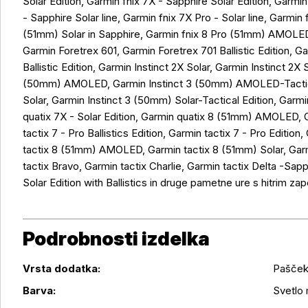
Solar Edition, Garmin fnix 7X - Sapphire Solar Edition, Garmin
- Sapphire Solar line, Garmin fnix 7X Pro - Solar line, Garm
Več o izdelku
(51mm) Solar in Sapphire, Garmin fnix 8 Pro (51mm) AMOLE
Garmin Foretrex 601, Garmin Foretrex 701 Ballistic Edition, G
Ballistic Edition, Garmin Instinct 2X Solar, Garmin Instinct 2X 
(50mm) AMOLED, Garmin Instinct 3 (50mm) AMOLED-Tactical
Solar, Garmin Instinct 3 (50mm) Solar-Tactical Edition, Garmi
quatix 7X - Solar Edition, Garmin quatix 8 (51mm) AMOLED, 
tactix 7 - Pro Ballistics Edition, Garmin tactix 7 - Pro Edition
tactix 8 (51mm) AMOLED, Garmin tactix 8 (51mm) Solar, Garmi
tactix Bravo, Garmin tactix Charlie, Garmin tactix Delta -Sapph
Solar Edition with Ballistics in druge pametne ure s hitrim z
Podrobnosti izdelka
Vrsta dodatka:
Pašče
Podrobnosti izdelka
Barva:
Svetlo