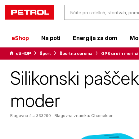
eShop
Na poti
Energija za dom
Mob
Šport
Športna oprema
GPS ure in merilci
Silikonski pašče
moder
Blagovna št.: 333290
Blagovna znamka:
Chameleon