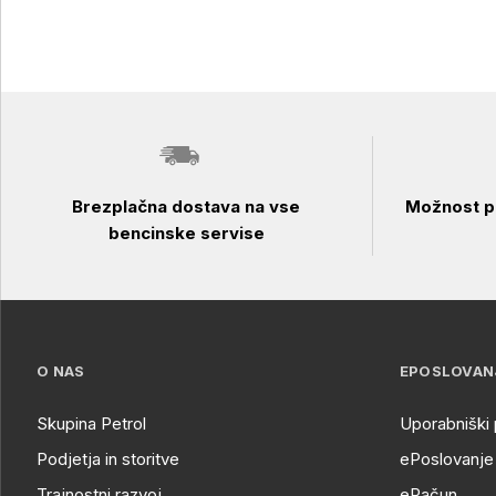
Brezplačna dostava na vse
Možnost pl
bencinske servise
O NAS
EPOSLOVAN
Skupina Petrol
Uporabniški 
Podjetja in storitve
ePoslovanje 
Trajnostni razvoj
eRačun