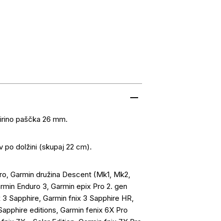
irino paščka 26 mm.
v po dolžini (skupaj 22 cm).
ro, Garmin družina Descent (Mk1, Mk2,
rmin Enduro 3, Garmin epix Pro 2. gen
ix 3 Sapphire, Garmin fnix 3 Sapphire HR,
Sapphire editions, Garmin fenix 6X Pro