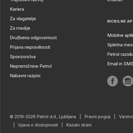
Kariera
Za vlagatelje
MOBILNE AP
Za medije
Mobilne apli
Družbena odgovornost
Spletna mest
Prijava nepravilnosti
Petrol razisk
Sponzorstva
Email in SM
Nepremičnine Petrol
Nabavni razpisi
© 2019-2026 Petrol d.d., Ljubljana
|
Pravni pogoji
|
Varstv
|
Izjava o dostopnosti
|
Kazalo strani