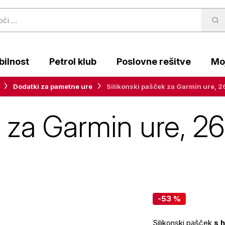
ilnost
Petrol klub
Poslovne rešitve
Moj
Dodatki za pametne ure
Silikonski pašček za Garmin ure, 
k za Garmin ure, 2
-53 %
Silikonski pašček
s 