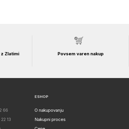
z Zlatimi
Povsem varen nakup
ESHOP
2 66
O nakupovanju
 22 13
Nakupni proces
0
Cene