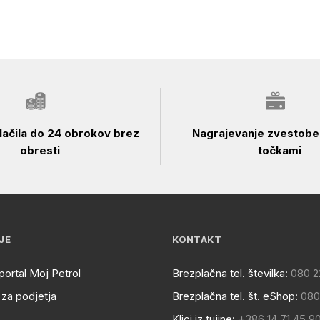
ačila do 24 obrokov brez
Nagrajevanje zvestobe 
obresti
točkami
JE
KONTAKT
portal Moj Petrol
Brezplačna tel. številka:
080 2
za podjetja
Brezplačna tel. št. eShop:
080
Klici iz tujine:
+386 14 71 45 9