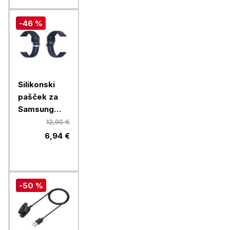
-46 %
Silikonski
pašček za
Samsung
Watch4, 20
12,90 €
mm, temno
6,94 €
moder
-50 %