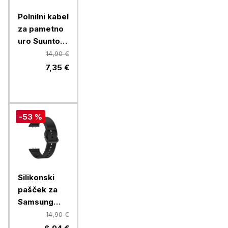
Polnilni kabel
za pametno
uro Suunto
Ambit,
14,90 €
Ambit2,
7,35 €
Ambit 3
-53 %
Silikonski
pašček za
Samsung
Galaxy Fit3,
14,90 €
črn