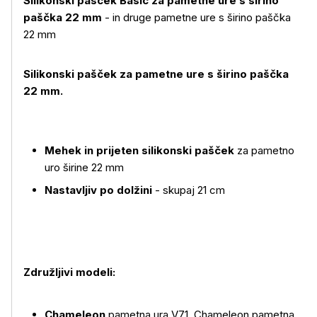
Silikonski pašček Basic za pametne ure s širino
paščka 22 mm
- in druge pametne ure s širino paščka
22 mm
Silikonski pašček za pametne ure s širino paščka
22 mm.
Mehek in prijeten silikonski pašček
za pametno
uro širine 22 mm
Nastavljiv po dolžini
- skupaj 21 cm
Združljivi modeli:
Več o izdelku
Chameleon
pametna ura V71, Chameleon pametna