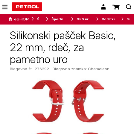
Šport
Športna oprema
GPS ure in merilci
Dodatki za pametne ure
Silikonski pašček Basic, 22 mm, rdeč, za pametno uro
Silikonski pašček Basic,
22 mm, rdeč, za
pametno uro
Blagovna št.: 276292
Blagovna znamka:
Chameleon