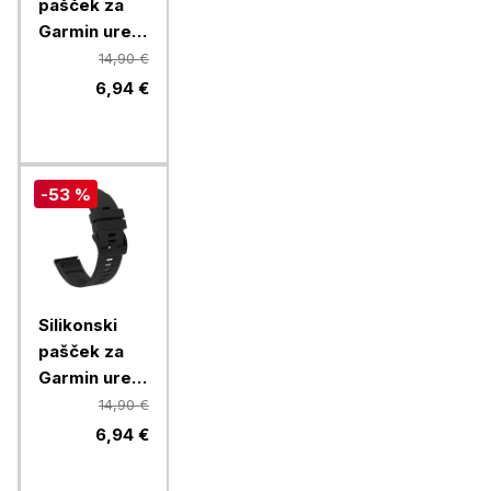
pašček za
Garmin ure
26mm,
14,90 €
oranžen
6,94 €
-53 %
Silikonski
pašček za
Garmin ure,
26mm, črn
14,90 €
6,94 €