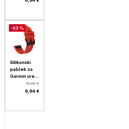
6,94 €
-53 %
Silikonski
pašček za
Garmin ure,
26mm, rdeč
14,90 €
6,94 €