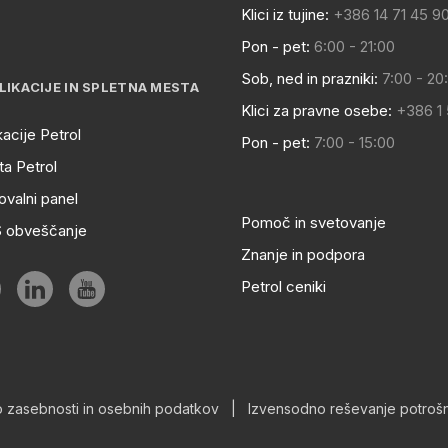
Klici iz tujine:
+386 14 71 45 9
Pon - pet:
6:00 - 21:00
Sob, ned in prazniki:
7:00 - 20
LIKACIJE IN SPLETNA MESTA
Klici za pravne osebe:
+386 1
kacije Petrol
Pon - pet:
7:00 - 15:00
a Petrol
ovalni panel
Pomoč in svetovanje
S obveščanje
Znanje in podpora
Petrol ceniki
o zasebnosti in osebnih podatkov
|
Izvensodno reševanje potrošn