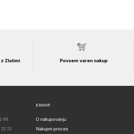
z Zlatimi
Povsem varen nakup
ESHOP
2 66
O nakupovanju
 22 13
Nakupni proces