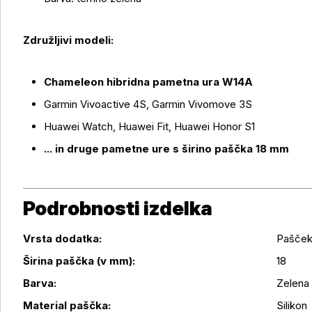
Več o izdelku
Združljivi modeli:
Chameleon hibridna pametna ura W14A
Garmin Vivoactive 4S, Garmin Vivomove 3S
Huawei Watch, Huawei Fit, Huawei Honor S1
... in druge pametne ure s širino paščka 18 mm
Podrobnosti izdelka
Vrsta dodatka:
Pašče
Širina paščka (v mm):
18
Podrobnosti izdelka
Barva:
Zelena
Material paščka:
Silikon