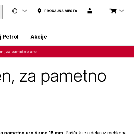
PRODAJNA MESTA
 Petrol
Akcije
en, za pametno uro
len, za pametno
za pametno uro širine 18 mm.
Pašček je izdelan iz mehkega