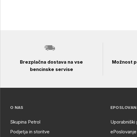
Brezplačna dostava na vse
Možnost pl
bencinske servise
O NAS
EPOSLOVAN
Skupina Petrol
Uporabniški 
Podjetja in storitve
ePoslovanje 