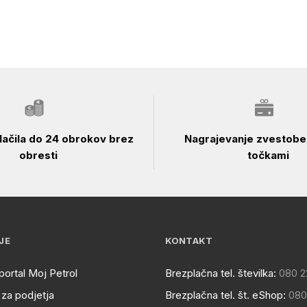
ačila do 24 obrokov brez
Nagrajevanje zvestobe 
obresti
točkami
JE
KONTAKT
portal Moj Petrol
Brezplačna tel. številka:
080 2
za podjetja
Brezplačna tel. št. eShop:
080