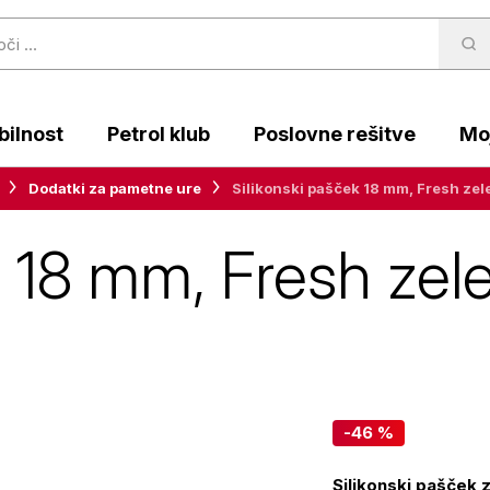
ilnost
Petrol klub
Poslovne rešitve
Moj
Dodatki za pametne ure
Silikonski pašček 18 mm, Fresh zel
k 18 mm, Fresh ze
-46 %
Silikonski pašček 