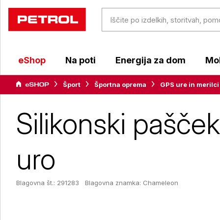
eShop
Na poti
Energija za dom
Mob
Šport
Športna oprema
GPS ure in merilci
Silikonski pašče
uro
Blagovna št.: 291283
Blagovna znamka:
Chameleon