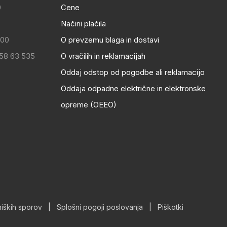
0
Cene
Načini plačila
:00
O prevzemu blaga in dostavi
 58 63 535
O vračilih in reklamacijah
Oddaj odstop od pogodbe ali reklamacijo
Oddaja odpadne električne in elektronske
opreme (OEEO)
iških sporov
|
Splošni pogoji poslovanja
|
Piškotki