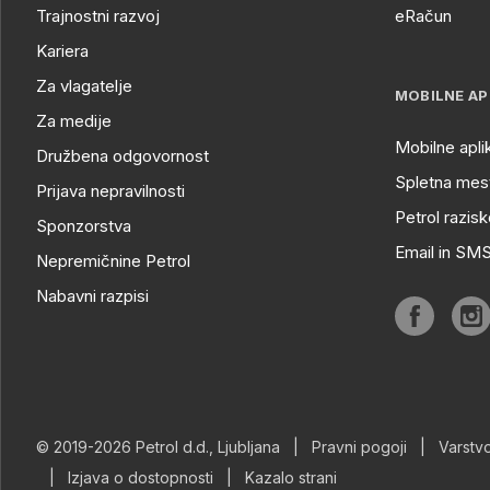
Trajnostni razvoj
eRačun
Kariera
Za vlagatelje
MOBILNE AP
Za medije
Mobilne apli
Družbena odgovornost
Spletna mest
Prijava nepravilnosti
Petrol razisk
Sponzorstva
Email in SM
Nepremičnine Petrol
Nabavni razpisi
© 2019-2026 Petrol d.d., Ljubljana
|
Pravni pogoji
|
Varstv
|
Izjava o dostopnosti
|
Kazalo strani