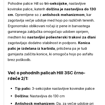
Pohodne palice Hill so
tri-sekcijske
, nastavljive
kovinske palice, katerih
dolžina je nastavljiva do 130
cm
. Opremljene so z
antishock mehanizmom
, kar
zagotavlja večje udobje med hojo po različnih terenih.
Ergonomsko oblikovani ročaji iz pene in barvastega
gumiranega zaključka omogočajo udoben oprijem,
medtem ko
nastavljivi poliesterski trakovi za dlani
zagotavljajo dodatno stabilnost in podporo.
Konica
palic je izdelana iz karbida
, priložena pa je tudi
gumijasta zaščita konice, ki omogoča hojo po asfaltu
brez poškodb.
Več o izdelku
Več o pohodnih palicah Hill 3SC črno-
rdeče 2/1:
Tip palic:
3-sekcijske nastavljive kovinske palice
Dolžina:
Nastavljiva do 130 cm
Antishock mehanizem:
Da, za večje udobje pri