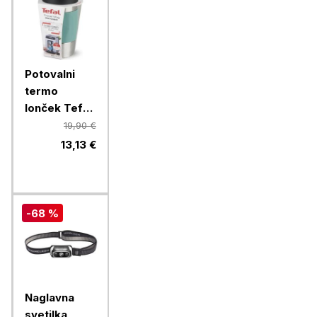
Potovalni
termo
lonček Tefal
Sleeve
19,90 €
N2160310,
13,13 €
0,3 l, zelena
-68 %
Naglavna
svetilka