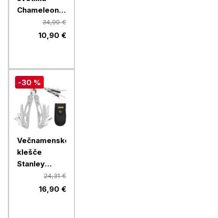
Chameleon
B2S
34,90 €
10,90 €
-30 %
Večnamenske
klešče
Stanley
Multi-tool, 12
24,31 €
funkcij
16,90 €