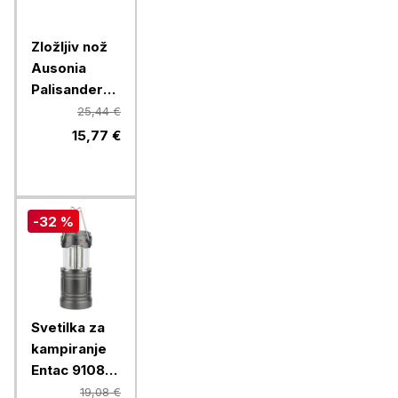
Zložljiv nož
Ausonia
Palisander
26378
25,44 €
15,77 €
-32 %
Svetilka za
kampiranje
Entac 91085,
3 W, 120 lm,
19,08 €