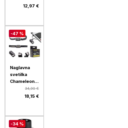
3x AA, IP54
12,97 €
-47 %
Naglavna
svetilka
Chameleon
B2SX - LED
34,90 €
polnilna
18,15 €
svetilka z
rdečo lučko
- črna
-34 %