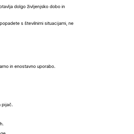
otavlja dolgo življenjsko dobo in
popadete s številnimi situacijami, ne
varno in enostavno uporabo.
 pijač.
h.
oge.