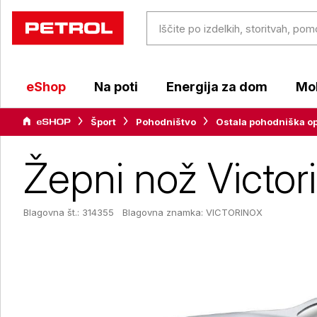
eShop
Na poti
Energija za dom
Mob
Šport
Pohodništvo
Ostala pohodniška o
Žepni nož Victor
Blagovna št.: 314355
Blagovna znamka:
VICTORINOX