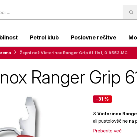
ilnost
Petrol klub
Poslovne rešitve
Moj
prema
Žepni nož Victorinox Ranger Grip 61 11v1, 0.9553.MC
inox Ranger Grip 6
-31 %
S
Victorinox Range
ali pustolovščine na
Preberite več