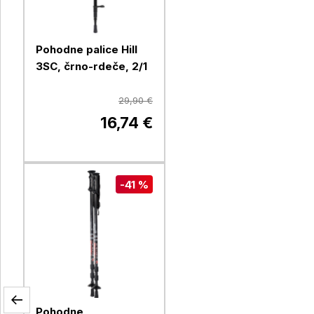
Pohodne palice Hill
3SC, črno-rdeče, 2/1
29,90 €
16,74 €
-41 %
Pohodne