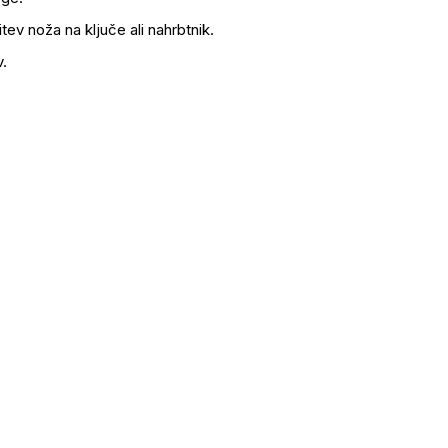
itev noža na ključe ali nahrbtnik.
v.