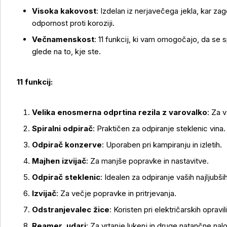
Visoka kakovost
: Izdelan iz nerjavečega jekla, kar zag
odpornost proti koroziji.
Večnamenskost
: 11 funkcij, ki vam omogočajo, da se s
glede na to, kje ste.
11 funkcij:
Velika enosmerna odprtina rezila z varovalko
: Za 
Več o izdelku
Spiralni odpirač
: Praktičen za odpiranje steklenic vina.
Odpirač konzerve
: Uporaben pri kampiranju in izletih.
Majhen izvijač
: Za manjše popravke in nastavitve.
Odpirač steklenic
: Idealen za odpiranje vaših najljubših
Izvijač
: Za večje popravke in pritrjevanja.
Odstranjevalec žice
: Koristen pri električarskih opravili
Reamer, udari
: Za vrtanje lukenj in druge natančne nal