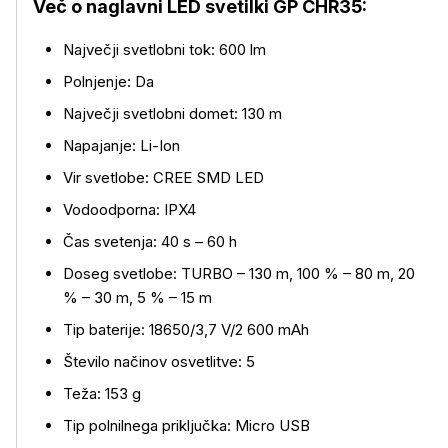
Več o naglavni LED svetilki GP CHR35:
Največji svetlobni tok: 600 lm
Polnjenje: Da
Največji svetlobni domet: 130 m
Napajanje: Li-Ion
Vir svetlobe: CREE SMD LED
Vodoodporna: IPX4
Čas svetenja: 40 s – 60 h
Doseg svetlobe: TURBO – 130 m, 100 % – 80 m, 20
% – 30 m, 5 % – 15 m
Tip baterije: 18650/3,7 V/2 600 mAh
Število načinov osvetlitve: 5
Teža: 153 g
Tip polnilnega priključka: Micro USB