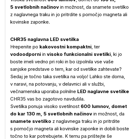
5 svetlobnih načinov
in možnost, da snamete svetilko
z naglavnega traku in jo pritrdite s pomočjo magneta ali
kovinske zaponke.
CHR35 naglavna LED svetilka
Hrepenite po
kakovostni kompaktni
, ter
vodoodporni
in
visoko funkcionalni svetilki
, ki jo
boste imeli vedno pri roki in bo izpolnila vse vaše
sanjske predstave o tem, kar od svetilke zahtevate?
Sedaj je točno taka svetilka na voljo! Lahko ste doma,
v naravi, na potovanju, v delavnici ali v službi,
večnamenska uporaba polnilne
LED naglavne svetilke
CHR35 vas bo zagotovo navdušila.
Svetilka ponuja visoko svetilnost
600 lumnov, domet
do kar 130 m, 5 svetlobnih načinov
in možnost, da
snamete svetilko
z naglavnega traku in jo pritrdite
s pomočjo magneta ali kovinske zaponke in dobili boste
točno to kar potrebujete. K temu pa prištejte še