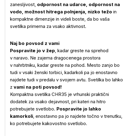
zanesljivost,
odpornost na udarce, odpornost na
vodo, možnost hitrega polnjenja, nizko težo
in
kompaktne dimenzije in videli boste, da bo vaša
svetilka primerna za vsako aktivnost.
Naj bo povsod z vami
Pospravite jo v žep
, kadar greste na sprehod
v naravo. Ne zajema dragocenega prostora
v nahrbtniku, kadar greste na pohod. Mesto zanjo bo
tudi v vsaki ženski torbici, kadarkoli pa jo enostavno
najdete tudi v predalu v svojem avtu. Svetilka bo lahko
z
vami na poti povsod!
Kompaktna svetilka CHR35 je vrhunski praktični
dodatek za vsako dejavnost, pri kateri na hitro
potrebujete svetlobo.
Pospravite jo lahko
kamorkoli
, enostavno pa jo najdete točno v trenutku,
ko potrebujete kakovostno svetlobo.