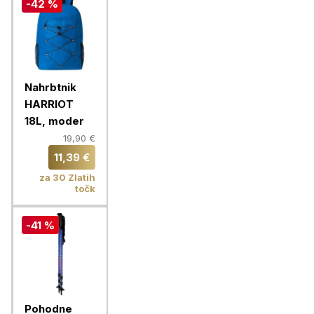
-42 %
Nahrbtnik
HARRIOT
18L, moder
19,90 €
11,39 €
za 30 Zlatih
točk
-41 %
Pohodne