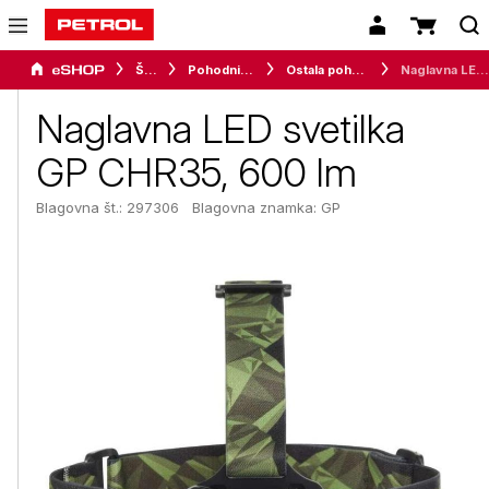
Šport
Pohodništvo
Ostala pohodniška oprema
Naglavna LED svetilka GP CHR35, 600 lm
Naglavna LED svetilka
GP CHR35, 600 lm
Blagovna št.: 297306
Blagovna znamka:
GP