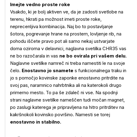
Imejte vedno proste roke
Vsakdo, ki je bolj aktiven ve, da je zadosti svetlobe na
terenu, hkrati pa možnost imeti proste roke,
neprecenljiva kombinacija. Naj bo to postavljanje
šotora, pogrevanje hrane na prostem, lovljenje rib, na
pohodu iščete pravo pot ali samo nekaj ustvarjate
doma oziroma v delavnici, naglavna svetilka CHR35 vas
ne bo razočarala in vas
ne bo ovirala pri vašem delu.
Več o izdelku
Naglavne svetilke namreč ni treba namestiti le na svoje
čelo.
Enostavno jo snamete
s funkcionalnega traku in
jo s pomočjo kovinske zaponke enostavno pritrdite na
svoj pas, naramnico nahrbtnika ali na katerokoli drugo
primerno mesto. To pa še zdaleč ni vse. Na spodnji
strani naglavne svetilke nameščen tudi močan magnet,
po zaslugi katerega je pripravljena na hitro pritrditev na
kakršnokoli kovinsko površino. Namesti se torej
enostavno in stabilno.