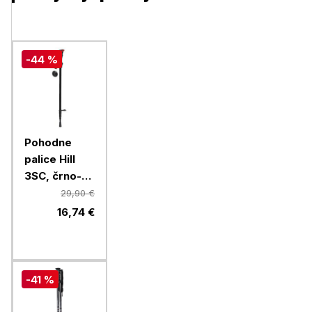
-44 %
Pohodne
palice Hill
3SC, črno-
rdeče, 2/1
29,90 €
16,74 €
-41 %