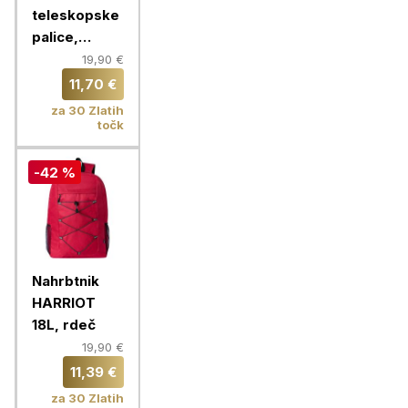
teleskopske
palice,
modre
19,90 €
11,70 €
za 30 Zlatih
točk
-42 %
Nahrbtnik
HARRIOT
18L, rdeč
19,90 €
11,39 €
za 30 Zlatih