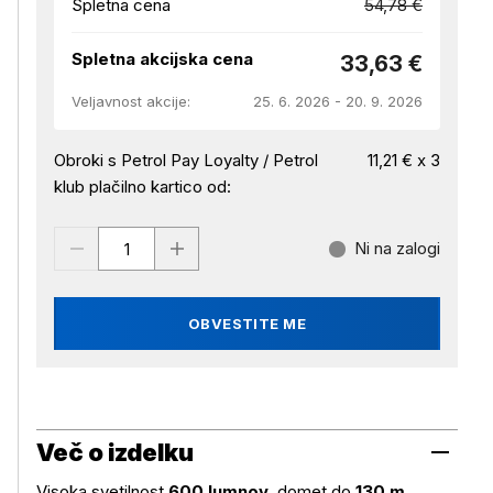
Spletna cena
54,78 €
Spletna akcijska cena
33,63 €
Veljavnost akcije:
25. 6. 2026 - 20. 9. 2026
Obroki s Petrol Pay Loyalty / Petrol
11,21 € x 3
klub plačilno kartico od:
Ni na zalogi
OBVESTITE ME
Več o izdelku
Visoka svetilnost
600 lumnov
, domet do
130 m,