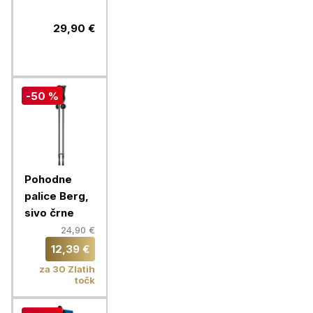
črno/modre
2/1
29,90 €
-50 %
Pohodne
palice Berg,
sivo črne
24,90 €
12,39 €
za 30 Zlatih
točk