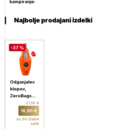
kampiranje:
Najbolje prodajani izdelki
-37 %
Odganjalec
klopov,
ZeroBugs
PLUS,
27,00 €
oranžna
16,90 €
za 30 Zlatih
točk