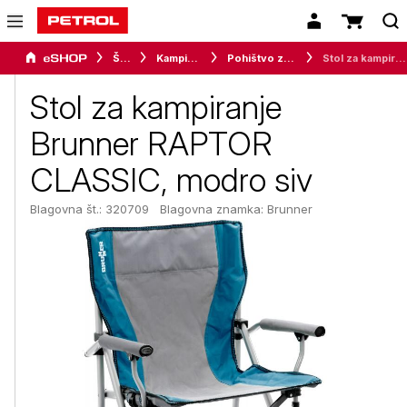
Šport
Kampiranje
Pohištvo za kampiranje
Stol za kampiranje Brunner RAPTOR CLASSIC, modro siv
Stol za kampiranje
Brunner RAPTOR
CLASSIC, modro siv
Blagovna št.: 320709
Blagovna znamka:
Brunner