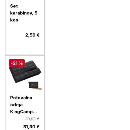
Set
karabinov, 5
kos
2,59 €
-21 %
Potovalna
odeja
KingCamp
KS2013, 200
39,99 €
x 144 cm,
31,30 €