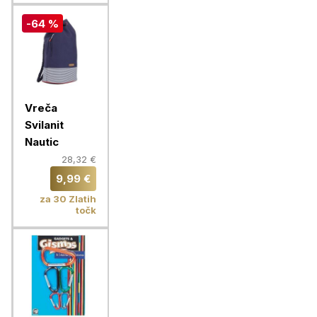
-64 %
Vreča
Svilanit
Nautic
28,32 €
9,99 €
za 30 Zlatih
točk