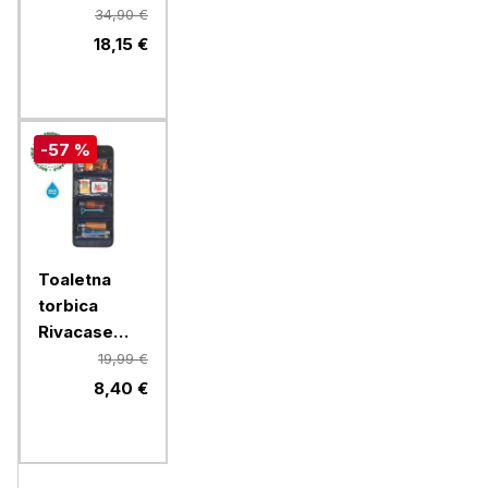
B2SX - LED
34,90 €
polnilna
18,15 €
svetilka z
rdečo lučko
- črna
-57 %
Toaletna
torbica
Rivacase
ECO 8408
19,99 €
8,40 €