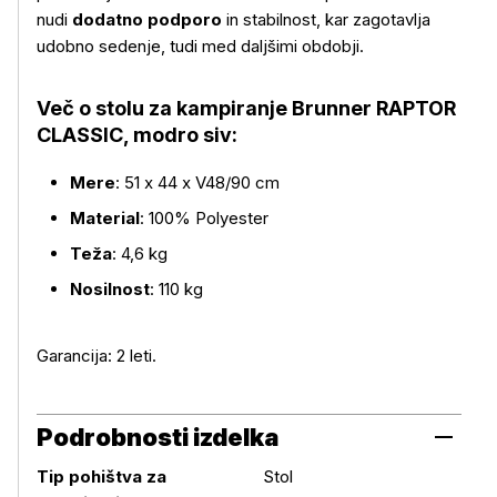
nudi
dodatno podporo
in stabilnost, kar zagotavlja
udobno sedenje, tudi med daljšimi obdobji.
Več o stolu za kampiranje Brunner RAPTOR
Več o izdelku
CLASSIC, modro siv:
Mere
: 51 x 44 x V48/90 cm
Material
: 100% Polyester
Teža
: 4,6 kg
Nosilnost
: 110 kg
Garancija: 2 leti.
Podrobnosti izdelka
Tip pohištva za
Stol
Podrobnosti izdelka