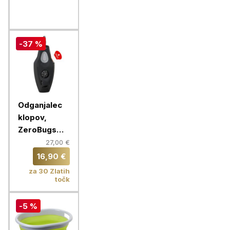
črna
-37 %
Odganjalec
klopov,
ZeroBugs
PLUS, črna
27,00 €
16,90 €
za 30 Zlatih
točk
-5 %