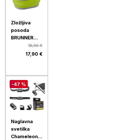
Zložljiva
posoda
BRUNNER
LOTUS
18,90 €
FOLD-AWAY
17,90 €
0203068N.C70,
zelena
-47 %
Naglavna
svetilka
Chameleon