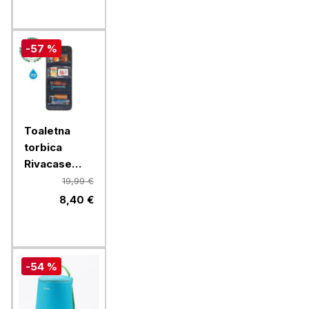
rdečo lučko
- črna
-57 %
Toaletna
torbica
Rivacase
ECO 8408
19,99 €
8,40 €
-54 %