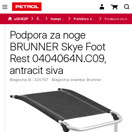
Šport
Kampiranje
Pohištvo za kampiranje
Podpora za noge BRUNNER Skye Foot Rest 0404064N.C09, antracit siva
Podpora za noge
BRUNNER Skye Foot
Rest 0404064N.C09,
antracit siva
Blagovna št.: 325797
Blagovna znamka:
Brunner