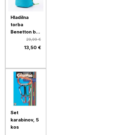
Hladilna
torba
Benetton be-
1712-bl-bu
29,99 €
summer,
13,50 €
modra, 7 L
Set
karabinov, 5
kos