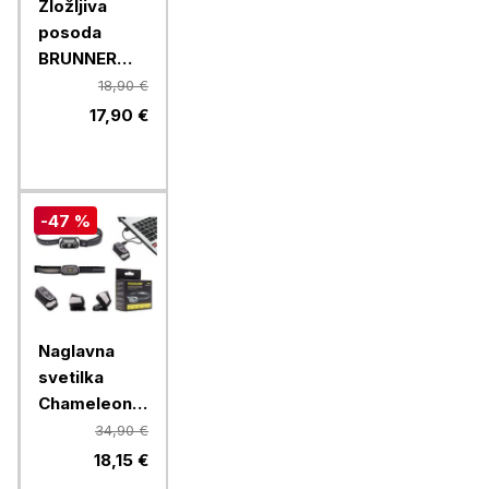
Zložljiva
posoda
BRUNNER
LOTUS
18,90 €
FOLD-AWAY
17,90 €
0203068N.C70,
zelena
-47 %
Naglavna
svetilka
Chameleon
B2SX - LED
34,90 €
polnilna
18,15 €
svetilka z