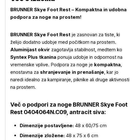
BRUNNER Skye Foot Rest – Kompaktna in udobna
podpora za noge na prostem!
BRUNNER Skye Foot Rest
je zasnovan za tiste, ki
želijo dodatno udobje med počitkom na prostem.
Aluminijast okvir
zagotavlja stabilnost, medtem ko
Syntex Plus tkanina
ponuja udobje in odpornost na
vremenske vplive. Podpora za noge je
kompaktna
,
enostavna za
shranjevanje in prenašanje
, kar jo
naredi idealno za kampiranje, piknike ali druge aktivnosti
na prostem.
Več o podpori za noge BRUNNER Skye Foot
Več o izdelku
Rest 0404064N.C09, antracit siva:
Dimenzije postavljene:
48 x 60/75 cm
Dimenzije zložene:
48 x 75 x 6 cm