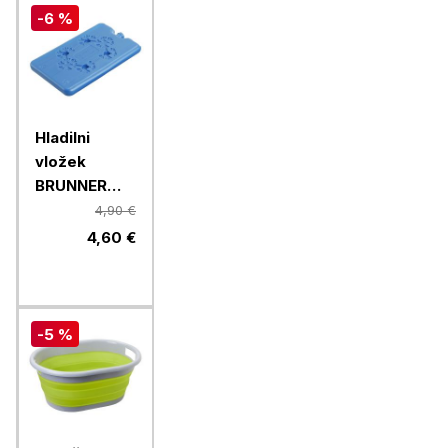
-6 %
Hladilni
vložek
BRUNNER
Coolpad
4,90 €
200, 2 kosa
4,60 €
-5 %