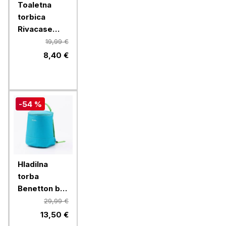
Toaletna
torbica
Rivacase
ECO 8408
19,99 €
8,40 €
-54 %
Hladilna
torba
Benetton be-
1712-bl-bu
29,99 €
summer,
13,50 €
modra, 7 L