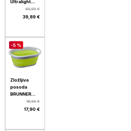
Ultralight
Mondome II,
69,99 €
KT2427,
39,89 €
Green
-5 %
Zložljiva
posoda
BRUNNER
LOTUS
18,90 €
FOLD-AWAY
17,90 €
0203068N.C70,
zelena