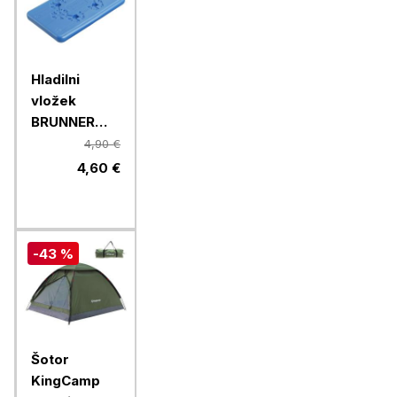
Hladilni
vložek
BRUNNER
Coolpad
4,90 €
200, 2 kosa
4,60 €
-43 %
Šotor
KingCamp