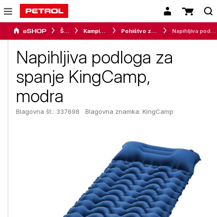
Šport
Kampiranje
Pohištvo za kampiranje
Napihljiva podloga za spanje KingCamp, modra
Napihljiva podloga za
spanje KingCamp,
modra
Blagovna št.: 337698
Blagovna znamka:
KingCamp