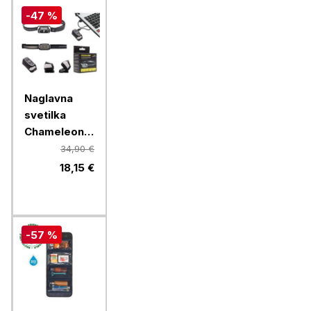
-47 %
Naglavna
svetilka
Chameleon
B2SX - LED
34,90 €
polnilna
18,15 €
svetilka z
rdečo lučko
- črna
-57 %