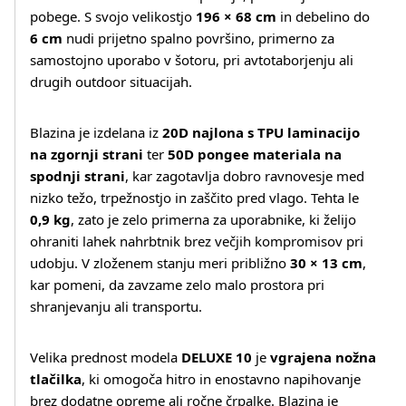
pobege. S svojo velikostjo
196 × 68 cm
in debelino do
6 cm
nudi prijetno spalno površino, primerno za
samostojno uporabo v šotoru, pri avtotaborjenju ali
drugih outdoor situacijah.
Blazina je izdelana iz
20D najlona s TPU laminacijo
na zgornji strani
ter
50D pongee materiala na
spodnji strani
, kar zagotavlja dobro ravnovesje med
nizko težo, trpežnostjo in zaščito pred vlago. Tehta le
0,9 kg
, zato je zelo primerna za uporabnike, ki želijo
ohraniti lahek nahrbtnik brez večjih kompromisov pri
udobju. V zloženem stanju meri približno
30 × 13 cm
,
kar pomeni, da zavzame zelo malo prostora pri
shranjevanju ali transportu.
Velika prednost modela
DELUXE 10
je
vgrajena nožna
tlačilka
, ki omogoča hitro in enostavno napihovanje
brez dodatne opreme ali ročne črpalke. Blazina je