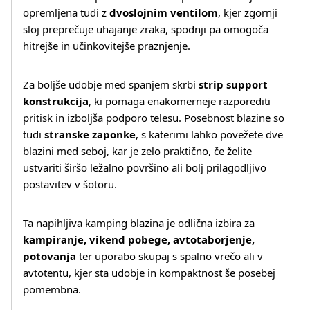
opremljena tudi z
dvoslojnim ventilom
, kjer zgornji
sloj preprečuje uhajanje zraka, spodnji pa omogoča
hitrejše in učinkovitejše praznjenje.
Za boljše udobje med spanjem skrbi
strip support
konstrukcija
, ki pomaga enakomerneje razporediti
pritisk in izboljša podporo telesu. Posebnost blazine so
tudi
stranske zaponke
, s katerimi lahko povežete dve
blazini med seboj, kar je zelo praktično, če želite
Več o izdelku
ustvariti širšo ležalno površino ali bolj prilagodljivo
postavitev v šotoru.
Ta napihljiva kamping blazina je odlična izbira za
kampiranje, vikend pobege, avtotaborjenje,
potovanja
ter uporabo skupaj s spalno vrečo ali v
avtotentu, kjer sta udobje in kompaktnost še posebej
pomembna.