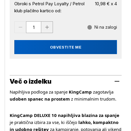
Obroki s Petrol Pay Loyalty / Petrol
10,98 € x 4
klub plačilno kartico od:
Ni na zalogi
OBVESTITE ME
Več o izdelku
Napihljiva podloga za spanje
KingCamp
zagotavlja
udoben spanec na prostem
z minimalnim trudom.
KingCamp DELUXE 10 napihljiva blazina za spanje
je praktična izbira za vse, ki iščejo
lahko, kompaktno
in udobno rešitev
za kampiranje, potovanja ali vikend