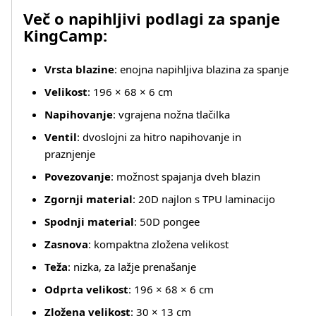
Več o napihljivi podlagi za spanje
KingCamp:
Vrsta blazine
: enojna napihljiva blazina za spanje
Velikost
: 196 × 68 × 6 cm
Napihovanje
: vgrajena nožna tlačilka
Ventil
: dvoslojni za hitro napihovanje in
praznjenje
Povezovanje
: možnost spajanja dveh blazin
Zgornji material
: 20D najlon s TPU laminacijo
Spodnji material
: 50D pongee
Zasnova
: kompaktna zložena velikost
Teža
: nizka, za lažje prenašanje
Odprta velikost
: 196 × 68 × 6 cm
Zložena velikost
: 30 × 13 cm