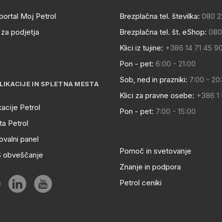
portal Moj Petrol
Brezplačna tel. številka:
080 2
za podjetja
Brezplačna tel. št. eShop:
080
Klici iz tujine:
+386 14 71 45 9
Pon - pet:
6:00 - 21:00
Sob, ned in prazniki:
7:00 - 20
LIKACIJE IN SPLETNA MESTA
Klici za pravne osebe:
+386 1
kacije Petrol
Pon - pet:
7:00 - 15:00
a Petrol
ovalni panel
Pomoč in svetovanje
S obveščanje
Znanje in podpora
Petrol ceniki