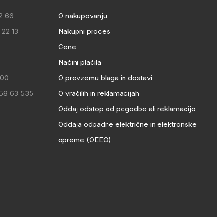
2 66
O nakupovanju
 22 13
Nakupni proces
0
Cene
Načini plačila
:00
O prevzemu blaga in dostavi
 58 63 535
O vračilih in reklamacijah
Oddaj odstop od pogodbe ali reklamacijo
Oddaja odpadne električne in elektronske
opreme (OEEO)