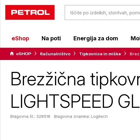
eShop
Na poti
Energija za dom
Mob
Računalništvo
Tipkovnice in miške
Brez
Brezžična tipko
LIGHTSPEED GL C
Blagovna št.: 328518
Blagovna znamka:
Logitech