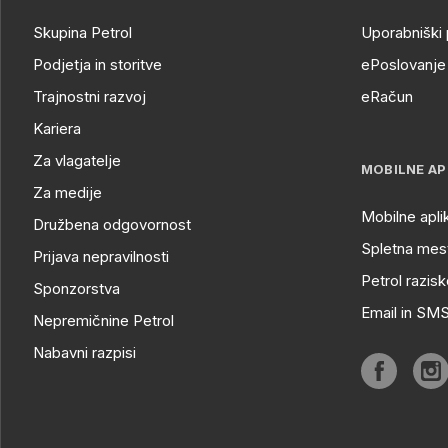
Skupina Petrol
Uporabniški 
Podjetja in storitve
ePoslovanje 
Trajnostni razvoj
eRačun
Kariera
Za vlagatelje
MOBILNE AP
Za medije
Mobilne apli
Družbena odgovornost
Spletna mest
Prijava nepravilnosti
Petrol razisk
Sponzorstva
Email in SM
Nepremičnine Petrol
Nabavni razpisi