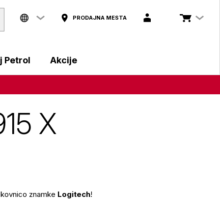
PRODAJNA MESTA
 Petrol
Akcije
915 X
tipkovnico znamke
Logitech
!