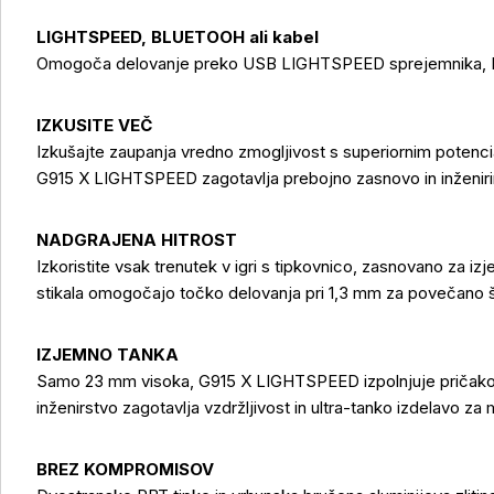
LIGHTSPEED, BLUETOOH ali kabel
Omogoča delovanje preko USB LIGHTSPEED sprejemnika, Bl
IZKUSITE VEČ
Izkušajte zaupanja vredno zmogljivost s superiornim potenci
G915 X LIGHTSPEED zagotavlja prebojno zasnovo in inženiring
NADGRAJENA HITROST
Izkoristite vsak trenutek v igri s tipkovnico, zasnovano za i
stikala omogočajo točko delovanja pri 1,3 mm za povečano š
IZJEMNO TANKA
Samo 23 mm visoka, G915 X LIGHTSPEED izpolnjuje pričako
inženirstvo zagotavlja vzdržljivost in ultra-tanko izdelavo z
Več o izdelku
BREZ KOMPROMISOV