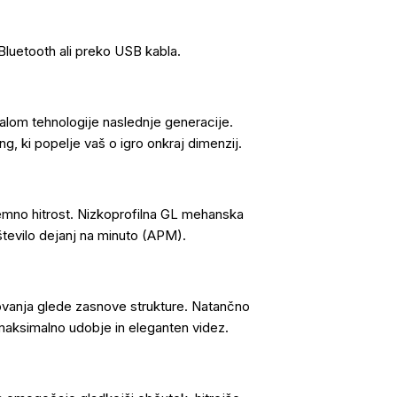
uetooth ali preko USB kabla.
alom tehnologije naslednje generacije.
, ki popelje vaš o igro onkraj dimenzij.
zjemno hitrost. Nizkoprofilna GL mehanska
tevilo dejanj na minuto (APM).
vanja glede zasnove strukture. Natančno
a maksimalno udobje in eleganten videz.