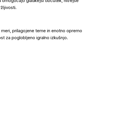
na omogočajo gladkejši občutek, hitrejše
ljivosti.
 meri, prilagojene teme in enotno opremo
t za poglobljeno igralno izkušnjo.