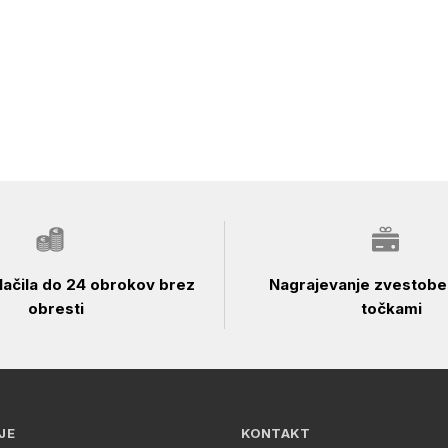
ačila do 24 obrokov brez
Nagrajevanje zvestobe 
obresti
točkami
JE
KONTAKT