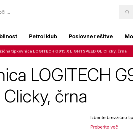
ilnost
Petrol klub
Poslovne rešitve
Moj
žična tipkovnica LOGITECH G915 X LIGHTSPEED GL Clicky, črna
vnica LOGITECH G
licky, črna
Izberite brezžično 
Preberite več