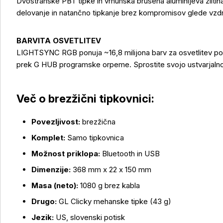
Dvostranske PBT tipke in vrhunska brušena aluminijeva zliti
delovanje in natančno tipkanje brez kompromisov glede vzdrž
BARVITA OSVETLITEV
LIGHTSYNC RGB ponuja ~16,8 milijona barv za osvetlitev po
prek G HUB programske orpeme. Sprostite svojo ustvarjalnos
Več o brezžični tipkovnici:
Povezljivost:
brezžična
Komplet:
Samo tipkovnica
Možnost priklopa:
Bluetooth in USB
Dimenzije:
368 mm x 22 x 150 mm
Masa (neto):
1080 g brez kabla
Drugo:
GL Clicky mehanske tipke (43 g)
Jezik:
US, slovenski potisk