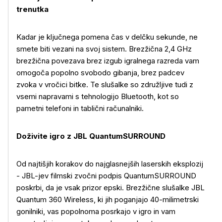
trenutka
Kadar je ključnega pomena čas v delčku sekunde, ne
smete biti vezani na svoj sistem. Brezžična 2,4 GHz
brezžična povezava brez izgub igralnega razreda vam
omogoča popolno svobodo gibanja, brez padcev
zvoka v vročici bitke. Te slušalke so združljive tudi z
vsemi napravami s tehnologijo Bluetooth, kot so
pametni telefoni in tablični računalniki.
Doživite igro z JBL QuantumSURROUND
Od najtišjih korakov do najglasnejših laserskih eksplozij
- JBL-jev filmski zvočni podpis QuantumSURROUND
poskrbi, da je vsak prizor epski. Brezžične slušalke JBL
Quantum 360 Wireless, ki jih poganjajo 40-milimetrski
gonilniki, vas popolnoma posrkajo v igro in vam