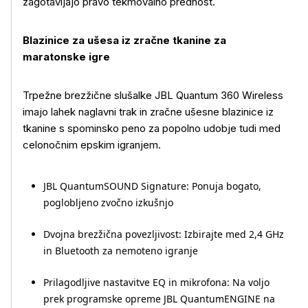
zagotavljajo pravo tekmovalno prednost.
Blazinice za ušesa iz zračne tkanine za
maratonske igre
Več o izdelku
Trpežne brezžične slušalke JBL Quantum 360 Wireless
imajo lahek naglavni trak in zračne ušesne blazinice iz
tkanine s spominsko peno za popolno udobje tudi med
celonočnim epskim igranjem.
JBL QuantumSOUND Signature: Ponuja bogato,
poglobljeno zvočno izkušnjo
Dvojna brezžična povezljivost: Izbirajte med 2,4 GHz
in Bluetooth za nemoteno igranje
Prilagodljive nastavitve EQ in mikrofona: Na voljo
prek programske opreme JBL QuantumENGINE na