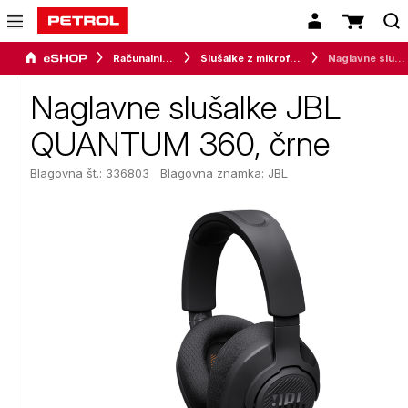
Računalništvo
Slušalke z mikrofonom
Naglavne slušalke JBL QUANTUM 360, črne
Naglavne slušalke JBL
QUANTUM 360, črne
Blagovna št.: 336803
Blagovna znamka:
JBL