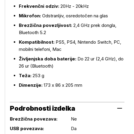
Frekvenčni odziv:
20Hz - 20kHz
Mikrofon:
Odstranljiv, osredotočen na glas
Brezžična povezljivost:
2,4 GHz prek dongla,
Bluetooth 5.2
Kompatibilnost:
PS5, PS4, Nintendo Switch, PC,
mobilni telefoni, Mac
Življenjska doba baterije:
Do 22 ur (2,4 GHz), do
26 ur (Bluetooth)
Teža:
253 g
Dimenzije:
173 x 86 x 205 mm
Podrobnosti izdelka
Brezžična povezava:
Ne
USB povezava:
Da
Podrobnosti izdelka