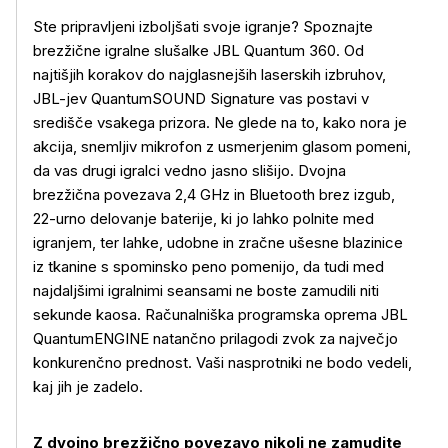
Ste pripravljeni izboljšati svoje igranje? Spoznajte
brezžične igralne slušalke JBL Quantum 360. Od
najtišjih korakov do najglasnejših laserskih izbruhov,
JBL-jev QuantumSOUND Signature vas postavi v
središče vsakega prizora. Ne glede na to, kako nora je
akcija, snemljiv mikrofon z usmerjenim glasom pomeni,
da vas drugi igralci vedno jasno slišijo. Dvojna
brezžična povezava 2,4 GHz in Bluetooth brez izgub,
22-urno delovanje baterije, ki jo lahko polnite med
igranjem, ter lahke, udobne in zračne ušesne blazinice
iz tkanine s spominsko peno pomenijo, da tudi med
najdaljšimi igralnimi seansami ne boste zamudili niti
sekunde kaosa. Računalniška programska oprema JBL
QuantumENGINE natančno prilagodi zvok za največjo
konkurenčno prednost. Vaši nasprotniki ne bodo vedeli,
kaj jih je zadelo.
Z dvojno brezžično povezavo nikoli ne zamudite