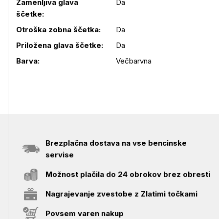
Zamenljiva glava
Da
ščetke:
Podrobnosti izdelka
Otroška zobna ščetka:
Da
Priložena glava ščetke:
Da
Barva:
Večbarvna
Brezplačna dostava na vse bencinske
servise
Možnost plačila do 24 obrokov brez obresti
Nagrajevanje zvestobe z Zlatimi točkami
Povsem varen nakup