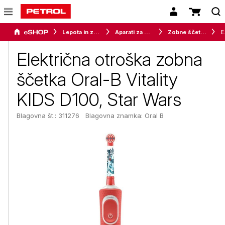
Lepota in zdravje
Aparati za osebno nego
Zobne ščetke in nastavki
Električna 
Električna otroška zobna
ščetka Oral-B Vitality
KIDS D100, Star Wars
Blagovna št.: 311276
Blagovna znamka:
Oral B