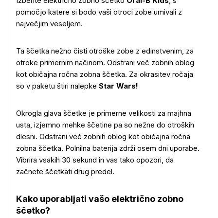
Izberite električno zobno ščetko
Oral-B Kids
, s
pomočjo katere si bodo vaši otroci zobe umivali z
največjim veseljem.
Ta ščetka nežno čisti otroške zobe z edinstvenim, za
otroke primernim načinom. Odstrani več zobnih oblog
kot običajna ročna zobna ščetka. Za okrasitev ročaja
so v paketu štiri nalepke
Star Wars!
Okrogla glava ščetke je primerne velikosti za majhna
usta, izjemno mehke ščetine pa so nežne do otroških
dlesni. Odstrani več zobnih oblog kot običajna ročna
zobna ščetka. Polnilna baterija zdrži osem dni uporabe.
Vibrira vsakih 30 sekund in vas tako opozori, da
začnete ščetkati drug predel.
Več o izdelku
Kako uporabljati vašo električno zobno
ščetko?