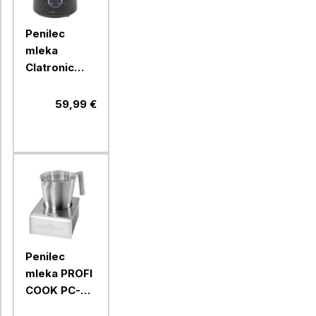
Penilec
mleka
Clatronic
MS3812, 500
W
59,99 €
Penilec
mleka PROFI
COOK PC-
MS1032, 650