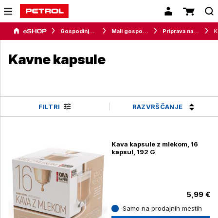
Gospodinjski aparati
Mali gospodinjski aparati
Priprava napitkov
K
Kavne kapsule
RAZVRŠČANJE
FILTRI
Kava kapsule z mlekom, 16
kapsul, 192 G
5,99 €
Samo na prodajnih mestih