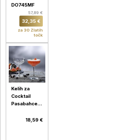
DO745MF
57,89 €
32,35 €
za 30 Zlatih
točk
Kelih za
Cocktail
Pasabahce
Timeless,
270 ml, 4
18,59 €
kos, steklo