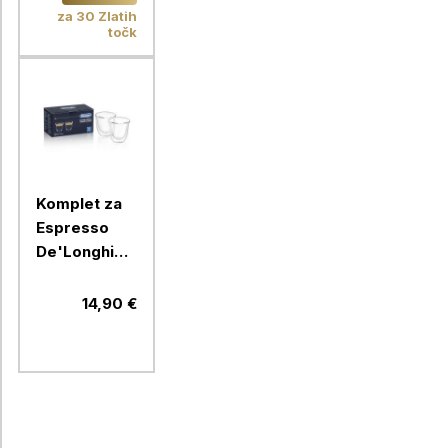
za 30 Zlatih
točk
Komplet za
Espresso
De'Longhi
DLSC310
14,90 €