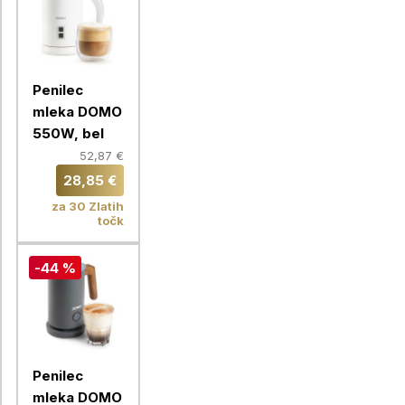
Penilec
mleka DOMO
550W, bel
52,87 €
28,85 €
za 30 Zlatih
točk
-44 %
Penilec
mleka DOMO