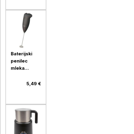
Baterijski
penilec
mleka
Clatronic,
MS3089
5,49 €