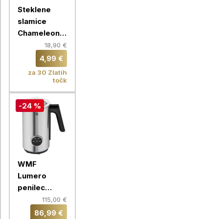
Steklene
slamice
Chameleon,
16 slamic, 9
18,90 €
mm
4,99 €
za 30 Zlatih
točk
-24 %
WMF
Lumero
penilec
mleka
115,00 €
86,99 €