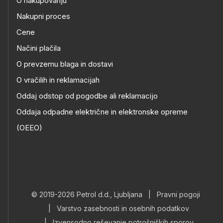
O nakupovanju
Nakupni proces
Cene
Načini plačila
O prevzemu blaga in dostavi
O vračilih in reklamacijah
Oddaj odstop od pogodbe ali reklamacijo
Oddaja odpadne električne in elektronske opreme
(OEEO)
© 2019-2026 Petrol d.d., Ljubljana
|
Pravni pogoji
|
Varstvo zasebnosti in osebnih podatkov
|
Izvensodno reševanje potrošniških sporov