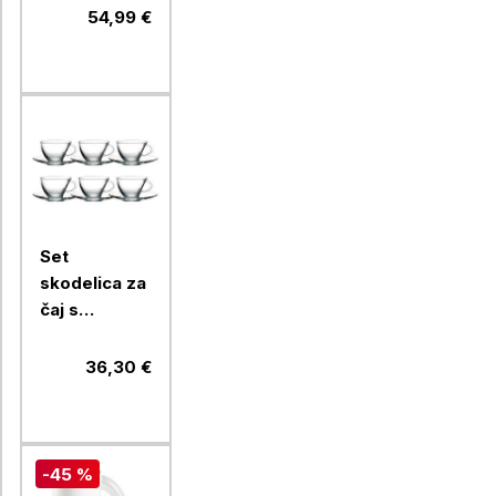
W
54,99 €
Set
skodelica za
čaj s
podstavkom
Pasabahce
36,30 €
Penguen,
215 ml, 6
kos, steklo
-45 %