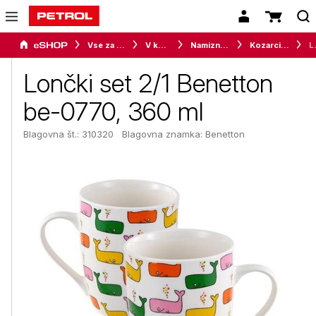
Vse za dom
V kuhinji
Namizni program
Kozarci, skodelice in lončki
Lončki se
Lončki set 2/1 Benetton
be-0770, 360 ml
Blagovna št.: 310320
Blagovna znamka:
Benetton