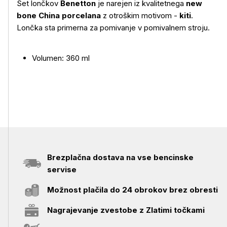
Set lončkov
Benetton
je narejen iz kvalitetnega
new
bone China porcelana
z otroškim motivom -
kiti
.
Več o izdelku
Lončka sta primerna za pomivanje v pomivalnem stroju.
Volumen: 360 ml
Brezplačna dostava na vse bencinske
servise
Možnost plačila do 24 obrokov brez obresti
Nagrajevanje zvestobe z Zlatimi točkami