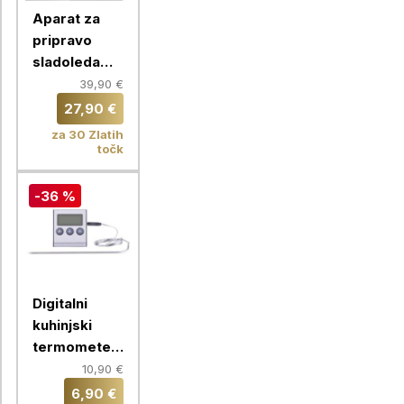
Aparat za
pripravo
sladoleda
Clatronic
39,90 €
ICM3764, 1,5
27,90 €
L
za 30 Zlatih
točk
-36 %
Digitalni
kuhinjski
termometer
in merilnik
10,90 €
časa Emos
6,90 €