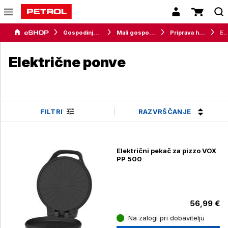
Gospodinjski aparati
Mali gospodinjski aparati
Priprava hrane
Električne p
Električne ponve
RAZVRŠČANJE
FILTRI
Električni pekač za pizzo VOX
PP 500
56,99 €
Na zalogi pri dobavitelju