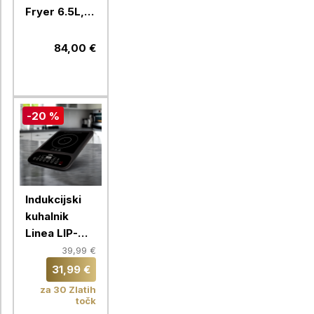
Fryer 6.5L,
črn
84,00 €
-20 %
Indukcijski
kuhalnik
Linea LIP-
0681, enojni
39,99 €
31,99 €
za 30 Zlatih
točk