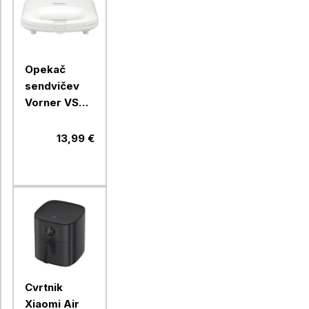
Opekač
sendvičev
Vorner VST-
0591, 750 W
13,99 €
Cvrtnik
Xiaomi Air