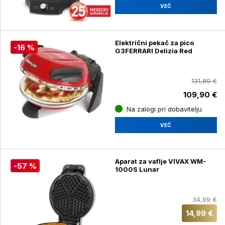
VEČ
Električni pekač za pico
-16 %
G3FERRARI Delizia Red
131,89 €
109,90 €
Na zalogi pri dobavitelju
VEČ
Aparat za vaflje VIVAX WM-
-57 %
1000S Lunar
34,99 €
14,99 €