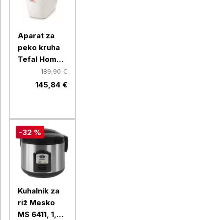
Aparat za
peko kruha
Tefal Home
Bread
189,90 €
Baguette,
145,84 €
PF610138
-32 %
Kuhalnik za
riž Mesko
MS 6411, 1,5