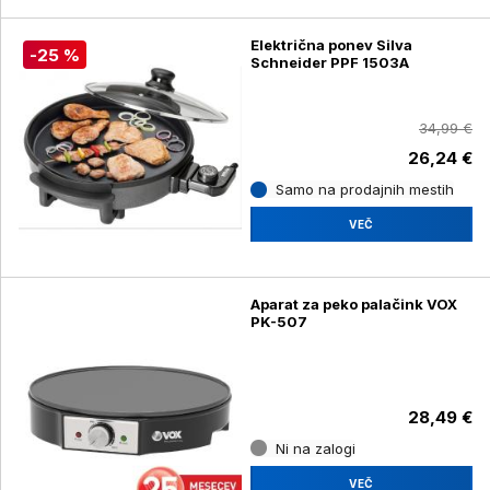
Električna ponev Silva
-25 %
Schneider PPF 1503A
34,99 €
26,24 €
Samo na prodajnih mestih
VEČ
Aparat za peko palačink VOX
PK-507
28,49 €
Ni na zalogi
VEČ