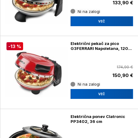
133,90 €
Ni na zalogi
VEČ
Električni pekač za pico
-13 %
G3FERRARI Napoletana, 1200
W
174,90 €
150,90 €
Ni na zalogi
VEČ
Električna ponev Clatronic
PP3402, 36 cm