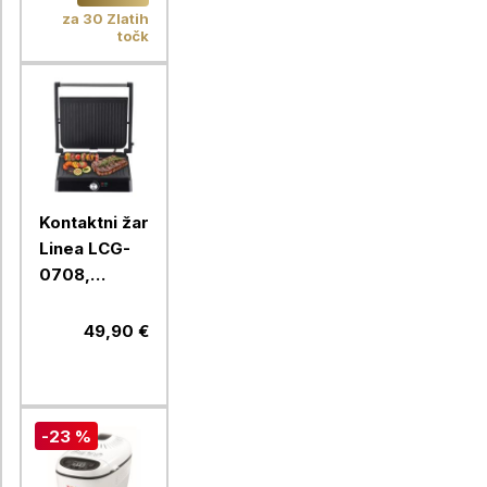
E2157
za 30 Zlatih
točk
Kontaktni žar
Linea LCG-
0708,
2200W
49,90 €
-23 %