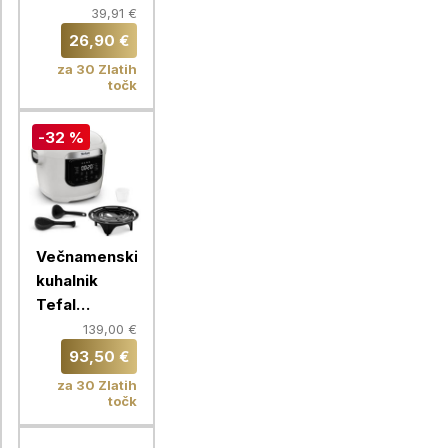
L
39,91 €
26,90 €
za 30 Zlatih
točk
-32 %
Večnamenski
kuhalnik
Tefal
Multicook
139,00 €
Fry
93,50 €
MY700BF0,
za 30 Zlatih
svetlo siv
točk