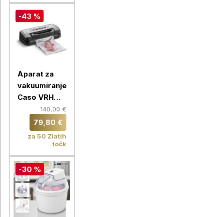
-43 %
Aparat za
vakuumiranje
Caso VRH
490
140,00 €
Advanced,
79,80 €
110W
za 50 Zlatih
točk
-30 %