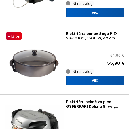
Ni na zalogi
VEČ
Električna ponev Sogo PIZ-
-13 %
SS-10105, 1500 W, 42 cm
64,90 €
55,90 €
Ni na zalogi
VEČ
Električni pekač za pico
G3FERRARI Delizia Silver,
1200 W