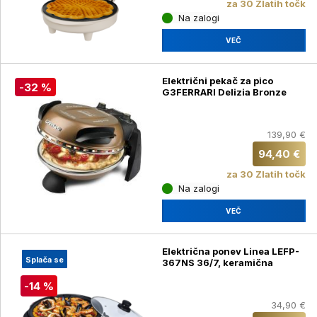
za 30 Zlatih točk
Na zalogi
VEČ
Električni pekač za pico
-32 %
G3FERRARI Delizia Bronze
139,90 €
94,40 €
za 30 Zlatih točk
Na zalogi
VEČ
Električna ponev Linea LEFP-
Splača se
367NS 36/7, keramična
-14 %
34,90 €