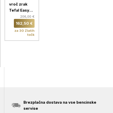
vroč zrak
Tefal Easy
Fry Silence
206,00 €
XXL VISION
162,50 €
EY876DE1
za 30 Zlatih
točk
Brezplačna dostava na vse bencinske
servise