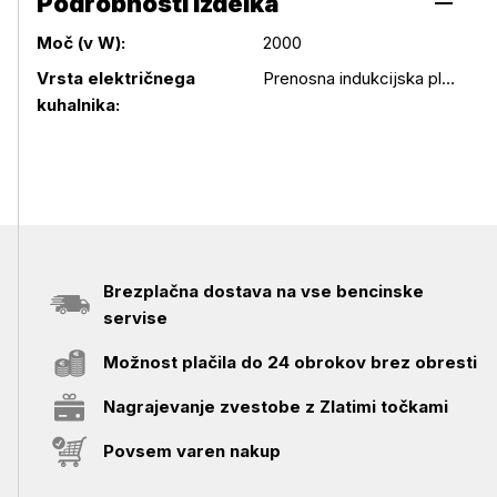
Podrobnosti izdelka
Moč (v W):
2000
Podrobnosti izdelka
Vrsta električnega
Prenosna indukcijska plošča
kuhalnika:
Brezplačna dostava na vse bencinske
servise
Možnost plačila do 24 obrokov brez obresti
Nagrajevanje zvestobe z Zlatimi točkami
Povsem varen nakup