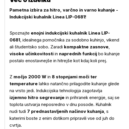
Pametna izbira za hitro, varčno in varno kuhanje -
Indukcijski kuhalnik Linea LIP-0681!
Spoznajte
enojni indukcijski kuhalnik Linea LIP-
0681
, idealnega pomočnika za sodobno kuhinjo, vikend
ali študentsko sobo. Zaradi
kompaktne zasnove
,
visoke učinkovitosti
in
naprednih funkcij
bo kuhanje
postalo enostavnejše in hitrejše kot kdaj koli prej.
Z
močjo 2000 W
in
8 stopnjami moči ter
temperature
lahko natančno prilagodite kuhanje glede
na vrsto jedi. Indukcijska tehnologija zagotavlja
izjemno hitro segrevanje
in prihranek energije, saj se
toplota ustvarja neposredno v dnu posode. Kuhalnik
nudi tudi
7 prednastavljenih načinov kuhanja
, s
katerimi boste z enim dotikom pripravili vse od juh do
cvrtja.