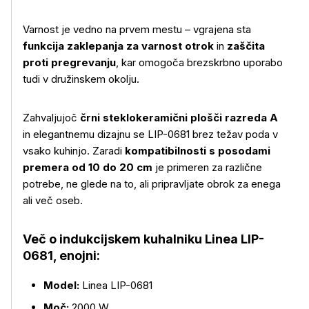
Varnost je vedno na prvem mestu – vgrajena sta
funkcija zaklepanja za varnost otrok
in
zaščita
proti pregrevanju
, kar omogoča brezskrbno uporabo
tudi v družinskem okolju.
Zahvaljujoč
črni steklokeramični plošči razreda A
in elegantnemu dizajnu se LIP-0681 brez težav poda v
Več o izdelku
vsako kuhinjo. Zaradi
kompatibilnosti s posodami
premera od 10 do 20 cm
je primeren za različne
potrebe, ne glede na to, ali pripravljate obrok za enega
ali več oseb.
Več o indukcijskem kuhalniku Linea LIP-
0681, enojni:
Model:
Linea LIP-0681
Moč:
2000 W