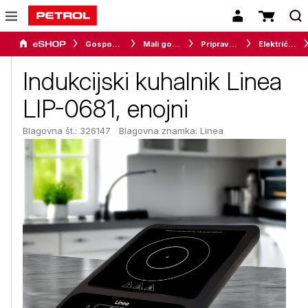
Gospodinjski aparati
Mali gospodinjski aparati
Priprava hrane
Električni kuhalniki
Indukcijski kuhalnik Linea
LIP-0681, enojni
Blagovna št.: 326147
Blagovna znamka:
Linea