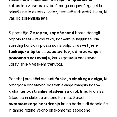
robustno zasnovo
iz brušenega nerjavečega jekla
prinaša ne le estetski videz, temveč tudi vzdržljivost, ki
vas bo spremljala leta.
S pomočjo
7 stopenj zapečenosti
boste dosegli
popoln toast – ravno tako, kot vam je najljubše. Na
sprednji kontrolni plošči so na voljo tri
osvetljene
funkcijske tipke
za
zaustavitev
,
odmrzovanje
in
ponovno segrevanje
, kar zagotavlja enostavno
upravljanje v vsakem trenutku.
Posebej praktični sta tudi
funkcija visokega dviga
, ki
omogoča enostavno odstranjevanje manjših kosov
kruha, ter
odstranljiv pladenj za drobtine
, ki olajša
čiščenje in skrbi za urejeno kuhinjo. Zaradi
avtomatskega centriranja
kruha bodo tudi debelejše
in tanjše rezine vedno enakomerno zapečene.
Več o izdelku