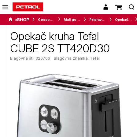
Gospodinjski aparati
Mali gospodinjski aparati
Priprava hrane
Opekači kruha
Opekač kruha Tefal
CUBE 2S TT420D30
Blagovna št.: 326706
Blagovna znamka:
Tefal