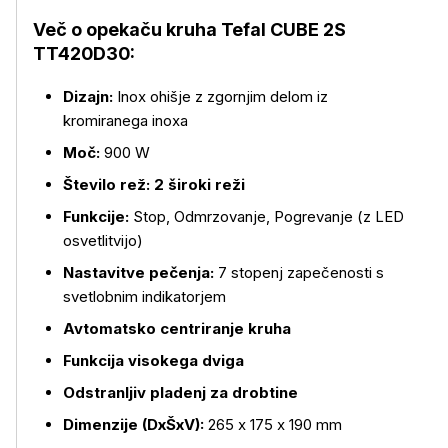
Več o opekaču kruha Tefal CUBE 2S
TT420D30:
Dizajn:
Inox ohišje z zgornjim delom iz
kromiranega inoxa
Moč:
900 W
Število rež:
2 široki reži
Funkcije:
Stop, Odmrzovanje, Pogrevanje (z LED
osvetlitvijo)
Nastavitve pečenja:
7 stopenj zapečenosti s
svetlobnim indikatorjem
Avtomatsko centriranje kruha
Funkcija visokega dviga
Odstranljiv pladenj za drobtine
Dimenzije (DxŠxV):
265 x 175 x 190 mm