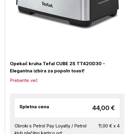
Opekač kruha Tefal CUBE 2S TT420D30 -
Elegantna izbira za popoln toast!
Preberite več
Spletna cena
44,00 €
Obroki s Petrol Pay Loyalty / Petrol
11,00 € x 4
klub plačilno kartico od: