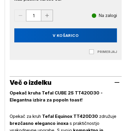
Na zalogi
V KOŠARICO
PRIMERJAJ
Več o izdelku
Opekač kruha Tefal CUBE 2S TT420D30 -
Elegantna izbira za popoln toast!
Opekač za kruh
Tefal Equinox TT420D30
združuje
brezčasno eleganco inoxa
s praktičnostjo
vsakodnevne uporabe. S svojo
kompaktno in