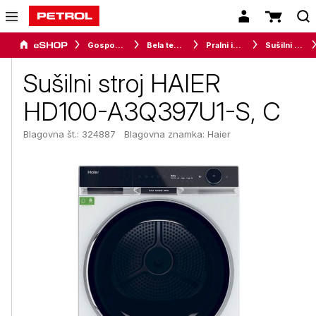
Gospodinjski aparati
Bela tehnika
Pralni in sušilni stroji
Sušilni stroji
Sušilni stroj HAIER
HD100-A3Q397U1-S, C
Blagovna št.: 324887
Blagovna znamka:
Haier