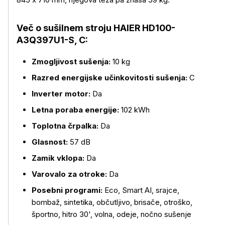
Več o sušilnem stroju HAIER HD100-
A3Q397U1-S, C:
Več o izdelku
Zmogljivost sušenja:
10 kg
Razred energijske učinkovitosti sušenja:
C
Inverter motor:
Da
Letna poraba energije:
102 kWh
Toplotna črpalka:
Da
Glasnost:
57 dB
Zamik vklopa:
Da
Varovalo za otroke:
Da
Posebni programi:
Eco, Smart AI, srajce,
bombaž, sintetika, občutljivo, brisače, otroško,
športno, hitro 30', volna, odeje, nočno sušenje