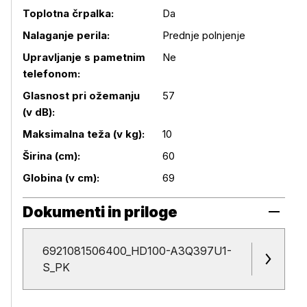
Toplotna črpalka:
Da
Nalaganje perila:
Prednje polnjenje
Upravljanje s pametnim
Ne
Podrobnosti izdelka
telefonom:
Glasnost pri ožemanju
57
(v dB):
Maksimalna teža (v kg):
10
Širina (cm):
60
Globina (v cm):
69
Dokumenti in priloge
6921081506400_HD100-A3Q397U1-
Dokumenti in priloge
S_PK