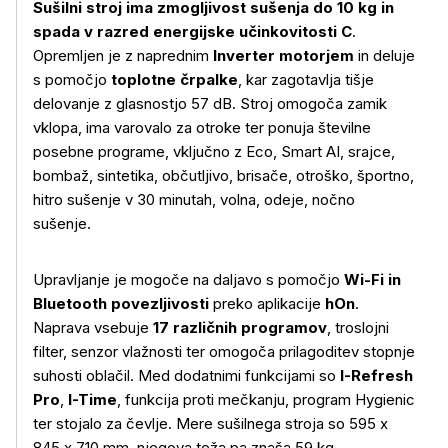
Sušilni stroj ima zmogljivost sušenja do 10 kg in
spada v razred energijske učinkovitosti C
.
Opremljen je z naprednim
Inverter motorjem
in deluje
s pomočjo
toplotne črpalke
, kar zagotavlja tišje
delovanje z glasnostjo 57 dB. Stroj omogoča zamik
vklopa, ima varovalo za otroke ter ponuja številne
posebne programe, vključno z Eco, Smart AI, srajce,
bombaž, sintetika, občutljivo, brisače, otroško, športno,
hitro sušenje v 30 minutah, volna, odeje, nočno
sušenje.
Upravljanje je mogoče na daljavo s pomočjo
Wi-Fi in
Bluetooth povezljivosti
preko aplikacije
hOn
.
Naprava vsebuje
17 različnih programov
, troslojni
filter, senzor vlažnosti ter omogoča prilagoditev stopnje
suhosti oblačil. Med dodatnimi funkcijami so
I-Refresh
Pro
,
I-Time
, funkcija proti mečkanju, program Hygienic
ter stojalo za čevlje. Mere sušilnega stroja so 595 x
845 x 710 mm, njegova teža pa znaša 59 kg.