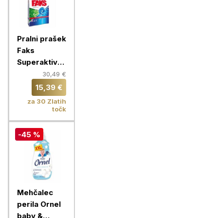
Pralni prašek
Faks
Superaktiv
Hygienic
30,49 €
Clean, 90
15,39 €
pranj
za 30 Zlatih
točk
-45 %
Mehčalec
perila Ornel
baby &