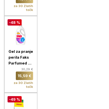
za 30 Zlatih
točk
-48 %
Gel za pranje
perila Faks
Parfumed By
Ornel, 88
30,29 €
pranj
15,59 €
za 30 Zlatih
točk
-49 %