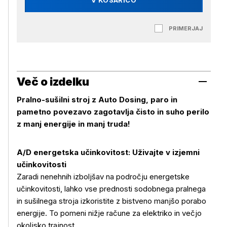
V KOŠARICO
PRIMERJAJ
Več o izdelku
Pralno-sušilni stroj z Auto Dosing, paro in
pametno povezavo zagotavlja čisto in suho perilo
z manj energije in manj truda!
A/D energetska učinkovitost: Uživajte v izjemni
učinkovitosti
Zaradi nenehnih izboljšav na področju energetske
učinkovitosti, lahko vse prednosti sodobnega pralnega
in sušilnega stroja izkoristite z bistveno manjšo porabo
energije. To pomeni nižje račune za elektriko in večjo
okoljsko trajnost.