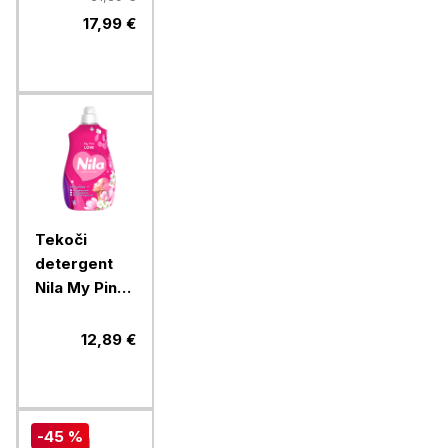
17,99 €
Tekoči
detergent
Nila My Pink
Love 2,7 L
12,89 €
-45 %