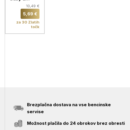
sensitive
10,49 €
aloe 2,4 L
5,69 €
za 30 Zlatih
točk
Brezplačna dostava na vse bencinske
servise
Možnost plačila do 24 obrokov brez obresti