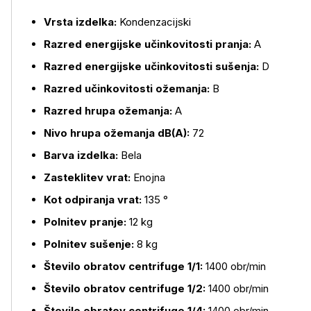
Vrsta izdelka:
Kondenzacijski
Razred energijske učinkovitosti pranja:
A
Razred energijske učinkovitosti sušenja:
D
Razred učinkovitosti ožemanja:
B
Razred hrupa ožemanja:
A
Nivo hrupa ožemanja dB(A):
72
Barva izdelka:
Bela
Zasteklitev vrat:
Enojna
Kot odpiranja vrat:
135 °
Več o izdelku
Polnitev pranje:
12 kg
Polnitev sušenje:
8 kg
Število obratov centrifuge 1/1:
1400 obr/min
Število obratov centrifuge 1/2:
1400 obr/min
Število obratov centrifuge 1/4:
1400 obr/min