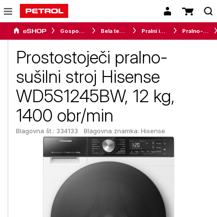
Gospodinjski aparati
Bela tehnika
Pralni in sušilni stroji
Pralno-sušilni stroji
Prostostoječi pralno-
sušilni stroj Hisense
WD5S1245BW, 12 kg,
1400 obr/min
Blagovna št.: 334133
Blagovna znamka:
Hisense