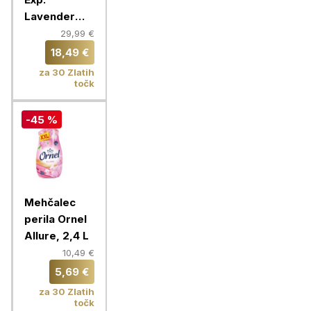
Lavender
2,7l 60WL
29,99 €
18,49 €
za 30 Zlatih
točk
-45 %
Mehčalec
perila Ornel
Allure, 2,4 L
10,49 €
5,69 €
za 30 Zlatih
točk