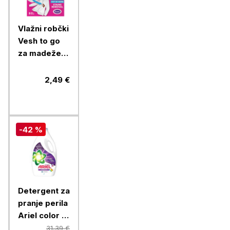
Vlažni robčki
Vesh to go
za madeže
5/1
2,49 €
-42 %
Detergent za
pranje perila
Ariel color 3
l, 60 pranj
31,39 €