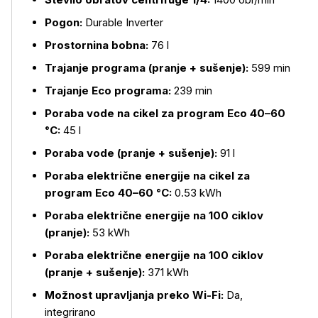
Pogon:
Durable Inverter
Prostornina bobna:
76 l
Trajanje programa (pranje + sušenje):
599 min
Trajanje Eco programa:
239 min
Poraba vode na cikel za program Eco 40–60
°C:
45 l
Poraba vode (pranje + sušenje):
91 l
Poraba električne energije na cikel za
program Eco 40–60 °C:
0.53 kWh
Poraba električne energije na 100 ciklov
(pranje):
53 kWh
Poraba električne energije na 100 ciklov
(pranje + sušenje):
371 kWh
Možnost upravljanja preko Wi-Fi:
Da,
integrirano