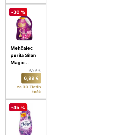
-30 %
Mehčalec
perila Silan
Magic
Magnolia
9,99 €
2.772 L, 126
6,99 €
pranj
za 30 Zlatih
točk
-45 %