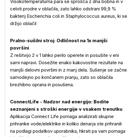
Visokotemperaturna para se sprošča z dna bobna in v
celoti prodre v oblačila, zato lahko odstrani 99,9 %
bakterij Escherichia coli in Staphylococcus aureus, ki se
držijo oblačil
Pralno-sušilni stroj: Odličnost na 1x manjši
površini
Z rešitvijo 2 v 1 lahko perilo operete in posušite v eni
sami napravi. Dosežite enako kakovostne rezultate na
manjši delovni površini in z manj dela. Sušenje se začne
samodejno po končanem pranju, zato so oblačila
brezhibno oprana in posušena.
ConnectLife - Nadzor nad energijo: Bodite
seznanjeni s stroški energije v vsakem trenutku
Aplikacija Connect Life pomaga analizirati skupne
prihranke vode/elektrike in koliko denarja ste prihranili
na podlagi podatkov uporabnika, hkrati pa vam pomaga