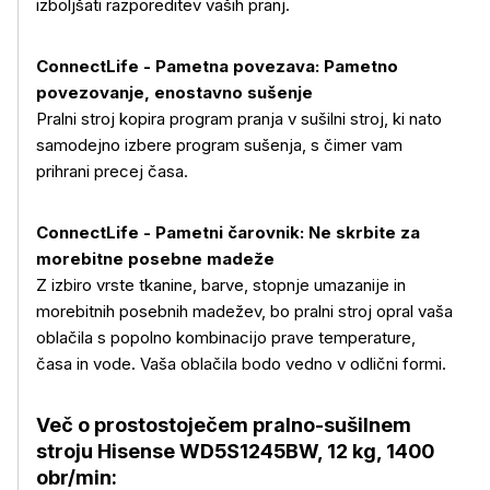
izboljšati razporeditev vaših pranj.
ConnectLife - Pametna povezava: Pametno
povezovanje, enostavno sušenje
Pralni stroj kopira program pranja v sušilni stroj, ki nato
samodejno izbere program sušenja, s čimer vam
prihrani precej časa.
ConnectLife - Pametni čarovnik: Ne skrbite za
morebitne posebne madeže
Z izbiro vrste tkanine, barve, stopnje umazanije in
morebitnih posebnih madežev, bo pralni stroj opral vaša
oblačila s popolno kombinacijo prave temperature,
časa in vode. Vaša oblačila bodo vedno v odlični formi.
Več o prostostoječem pralno-sušilnem
stroju Hisense WD5S1245BW, 12 kg, 1400
obr/min: