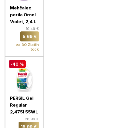
Mehčalec
perila Ornel
Violet, 2,4 L
10,49 €
5,69 €
za 30 Zlatih
točk
-40 %
PERSIL Gel
Regular
2,475l 55WL
26,99 €
15,99 €