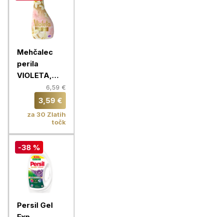
Mehčalec
perila
VIOLETA,
Ultra Intense
6,59 €
Gold 1,55 L
3,59 €
za 30 Zlatih
točk
-38 %
Persil Gel
Exp.