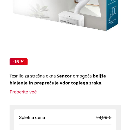
-15 %
Tesnilo za strešna okna
Sencor
omogoča
boljše
hlajenje in preprečuje vdor toplega zraka
.
Preberite več
Spletna cena
24,99 €