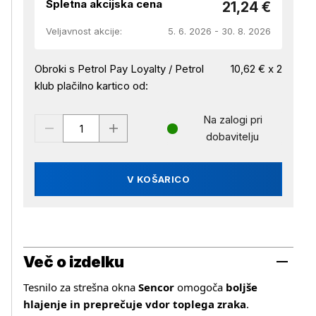
Spletna akcijska cena
21,24 €
Veljavnost akcije:
5. 6. 2026 - 30. 8. 2026
Obroki s Petrol Pay Loyalty / Petrol
10,62 € x 2
klub plačilno kartico od:
Na zalogi pri
dobavitelju
V KOŠARICO
Več o izdelku
Tesnilo za strešna okna
Sencor
omogoča
boljše
hlajenje in preprečuje vdor toplega zraka
.