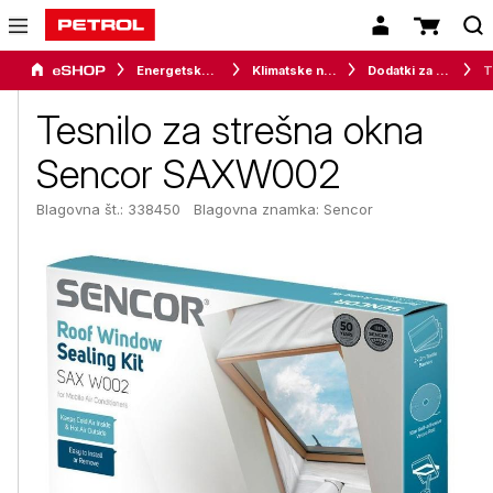
Energetske rešitve za dom
Klimatske naprave
Dodatki za klimatske naprave
Tes
Tesnilo za strešna okna
Sencor SAXW002
Blagovna št.: 338450
Blagovna znamka:
Sencor