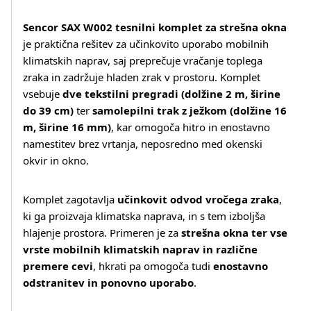
Sencor SAX W002 tesnilni komplet za strešna okna
je praktična rešitev za učinkovito uporabo mobilnih
klimatskih naprav, saj preprečuje vračanje toplega
zraka in zadržuje hladen zrak v prostoru. Komplet
vsebuje
dve tekstilni pregradi (dolžine 2 m, širine
do 39 cm)
ter
samolepilni trak z ježkom (dolžine 16
m, širine 16 mm)
, kar omogoča hitro in enostavno
Več o izdelku
namestitev brez vrtanja, neposredno med okenski
okvir in okno.
Komplet zagotavlja
učinkovit odvod vročega zraka
,
ki ga proizvaja klimatska naprava, in s tem izboljša
hlajenje prostora. Primeren je za
strešna okna ter vse
vrste mobilnih klimatskih naprav in različne
premere cevi
, hkrati pa omogoča tudi
enostavno
odstranitev in ponovno uporabo
.