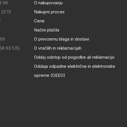
2 66
O nakupovanju
 22 13
Nakupni proces
0
Cene
Načini plačila
:00
O prevzemu blaga in dostavi
 58 63 535
O vračilih in reklamacijah
Oddaj odstop od pogodbe ali reklamacijo
Oddaja odpadne električne in elektronske
opreme (OEEO)