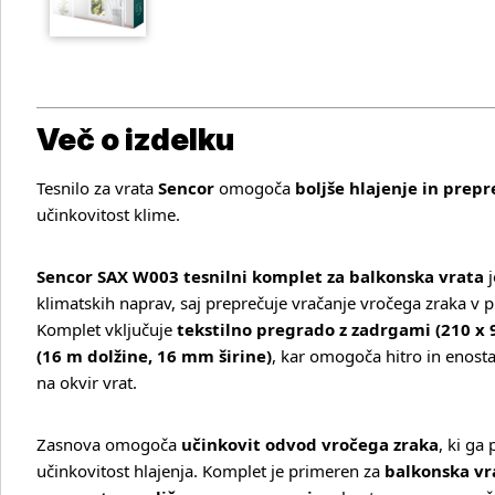
Več o izdelku
Tesnilo za vrata
Sencor
omogoča
boljše hlajenje in prep
učinkovitost klime.
Sencor SAX W003 tesnilni komplet za balkonska vrata
j
klimatskih naprav, saj preprečuje vračanje vročega zraka v p
Komplet vključuje
tekstilno pregrado z zadrgami (210 x 
(16 m dolžine, 16 mm širine)
, kar omogoča hitro in enost
Več o izdelku
na okvir vrat.
Zasnova omogoča
učinkovit odvod vročega zraka
, ki ga
učinkovitost hlajenja. Komplet je primeren za
balkonska vr