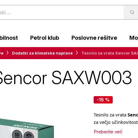
ilnost
Petrol klub
Poslovne rešitve
Moj
ve
Dodatki za klimatske naprave
Tesnilo za vrata Sencor 
a Sencor SAXW003
-15 %
Tesnilo za vrata
Sen
za večjo učinkovitost
Preberite več