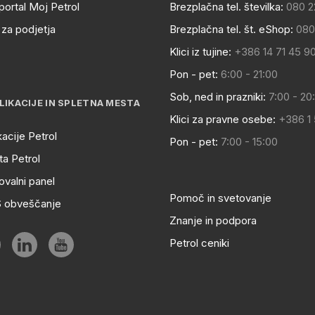
portal Moj Petrol
Brezplačna tel. številka:
080 2
za podjetja
Brezplačna tel. št. eShop:
080
Klici iz tujine:
+386 14 71 45 9
Pon - pet:
6:00 - 21:00
Sob, ned in prazniki:
7:00 - 20
LIKACIJE IN SPLETNA MESTA
Klici za pravne osebe:
+386 1
kacije Petrol
Pon - pet:
7:00 - 15:00
a Petrol
ovalni panel
Pomoč in svetovanje
S obveščanje
Znanje in podpora
Petrol ceniki