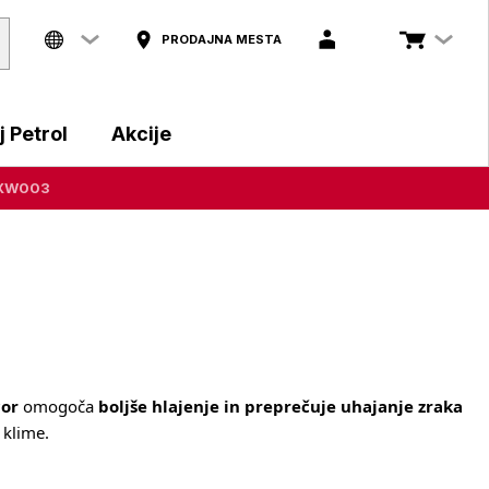
PRODAJNA MESTA
 Petrol
Akcije
SAXW003
cor
omogoča
boljše hlajenje in preprečuje uhajanje zraka
 klime.