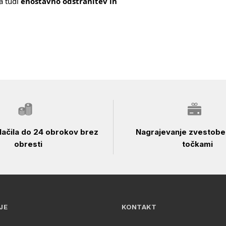
a tudi
enostavno odstranitev in
ačila do 24 obrokov brez
Nagrajevanje zvestobe 
obresti
točkami
JE
KONTAKT