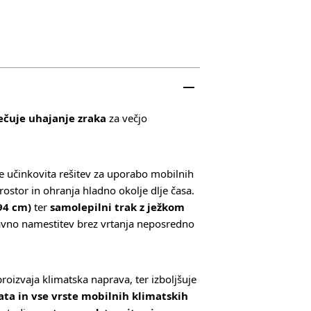
rečuje uhajanje zraka
za večjo
e učinkovita rešitev za uporabo mobilnih
rostor in ohranja hladno okolje dlje časa.
94 cm)
ter
samolepilni trak z ježkom
avno namestitev brez vrtanja neposredno
 proizvaja klimatska naprava, ter izboljšuje
ata in vse vrste mobilnih klimatskih