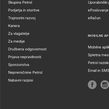
Skupina Petrol
Uporabniški 
Podjetja in storitve
ePoslovanje 
Trajnostni razvoj
eRačun
Kariera
Za vlagatelje
MOBILNE AP
Za medije
Mobilne apli
Družbena odgovornost
Spletna mest
Prijava nepravilnosti
Petrol razisk
Sponzorstva
Email in SM
Nepremičnine Petrol
Nabavni razpisi