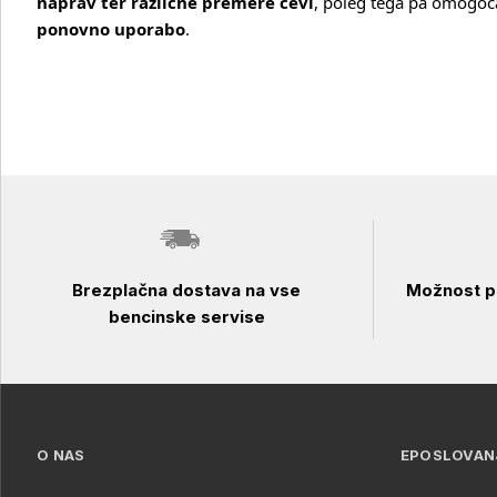
naprav ter različne premere cevi
, poleg tega pa omogoč
ponovno uporabo
.
Brezplačna dostava na vse
Možnost pl
bencinske servise
O NAS
EPOSLOVAN