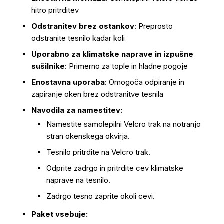
hitro pritrditev
Odstranitev brez ostankov
: Preprosto
odstranite tesnilo kadar koli
Več o izdelku
Uporabno za klimatske naprave in izpušne
sušilnike
: Primerno za tople in hladne pogoje
Enostavna uporaba
: Omogoča odpiranje in
zapiranje oken brez odstranitve tesnila
Navodila za namestitev:
Namestite samolepilni Velcro trak na notranjo
stran okenskega okvirja.
Tesnilo pritrdite na Velcro trak.
Odprite zadrgo in pritrdite cev klimatske
naprave na tesnilo.
Zadrgo tesno zaprite okoli cevi.
Paket vsebuje: