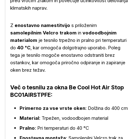
pred vročim zrakom in povečuje učinkovitost delovanja
klimatskih naprav.
Z
enostavno namestitvijo
s priloženim
samolepilnim Velcro trakom
in
vodoodbojnim
materialom
je tesnilo trpežno in pralno pri temperaturi
do
40 °C
, kar omogoča dolgotrajno uporabo. Poleg
tega je tesnilo mogoče enostavno odstraniti brez
ostankov, kar omogoča priročno odpiranje in zapiranje
oken brez težav.
Več o tesnilu za okna Be Cool Hot Air Stop
BC01AIRSTPFE:
Primerno za vse vrste oken
: Dolžina do 400 cm
Material
: Trpežen, vodoodbojen material
Pralno
: Pri temperaturi do 40 °C
Enostavna montaža
: Samolepilni Velcro trak za