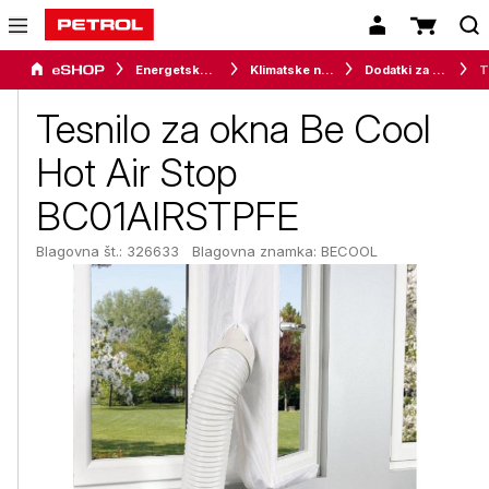
Energetske rešitve za dom
Klimatske naprave
Dodatki za klimatske naprave
Tesn
Tesnilo za okna Be Cool
Hot Air Stop
BC01AIRSTPFE
Blagovna št.: 326633
Blagovna znamka:
BECOOL