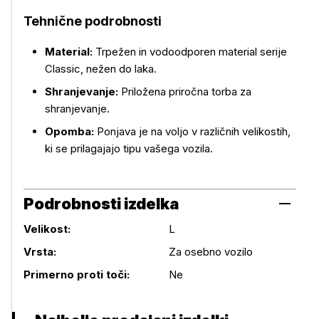
Tehnične podrobnosti
Material:
Trpežen in vodoodporen material serije
Classic, nežen do laka.
Shranjevanje:
Priložena priročna torba za
shranjevanje.
Opomba:
Ponjava je na voljo v različnih velikostih,
ki se prilagajajo tipu vašega vozila.
Podrobnosti izdelka
Velikost:
L
Podrobnosti izdelka
Vrsta:
Za osebno vozilo
Primerno proti toči:
Ne