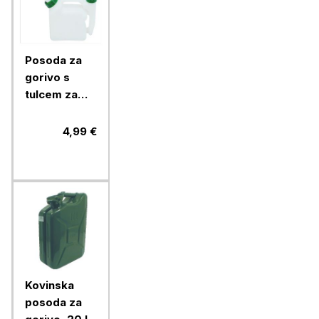
Posoda za
gorivo s
tulcem za
nalivanje
Ramda 2 l
4,99 €
Kovinska
posoda za