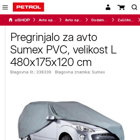
Avto oprema in avtomobilizem
Avto oprema
Dodatna oprema
Zaščitna pokrivala za vozila
Pregrinjalo za avto
Sumex PVC, velikost L
480x175x120 cm
Blagovna št.: 338339
Blagovna znamka:
Sumex