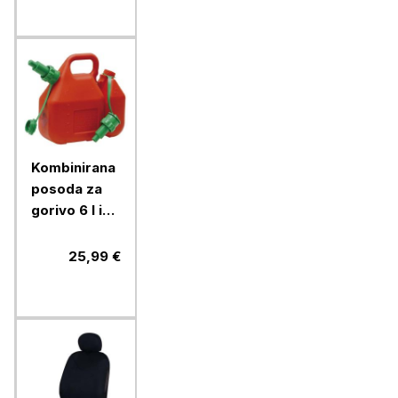
Kombinirana
posoda za
gorivo 6 l in
olje 2,5 l
Ramda
25,99 €