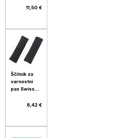
prednja,
11,50 €
črna/ siva
Ščitnik za
varnostni
pas Swiss
Drive, 7 x 22
cm, črn
8,42 €