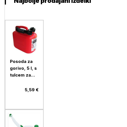
Najbolje prodajani izdelki
Posoda za
gorivo, 5 l, s
tulcem za
nalivanje
5,59 €