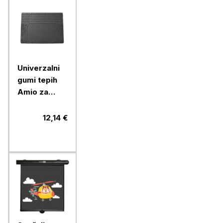
Univerzalni
gumi tepih
Amio za
prtljažnik, 1
kos
12,14 €