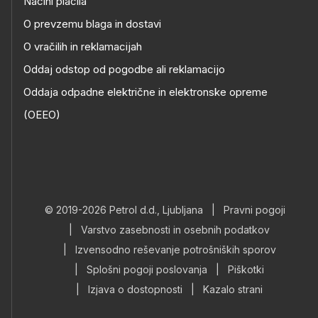
Načini plačila
O prevzemu blaga in dostavi
O vračilih in reklamacijah
Oddaj odstop od pogodbe ali reklamacijo
Oddaja odpadne električne in elektronske opreme
(OEEO)
© 2019-2026 Petrol d.d., Ljubljana
|
Pravni pogoji
|
Varstvo zasebnosti in osebnih podatkov
|
Izvensodno reševanje potrošniških sporov
|
Splošni pogoji poslovanja
|
Piškotki
|
Izjava o dostopnosti
|
Kazalo strani