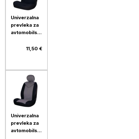
Univerzalna
prevleka za
avtomobilski
sedež Car+,
prednja,
11,50 €
črna
Univerzalna
prevleka za
avtomobilski
sedež Car+