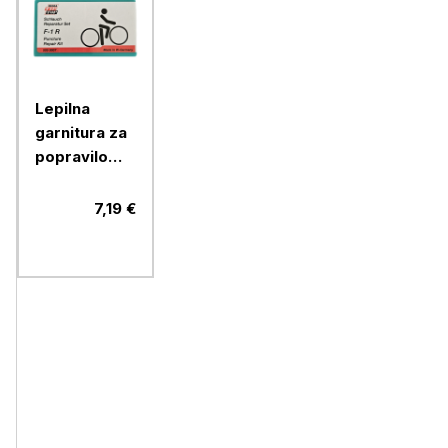
Lepilna
garnitura za
popravilo
zračnic
koles F-1R
7,19 €