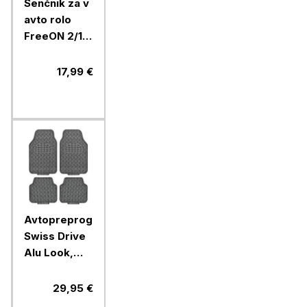
Senčnik za v
avto rolo
FreeON 2/1,
lisička
17,99 €
Avtopreproge
Swiss Drive
Alu Look,
karbon, 4
kosi
29,95 €