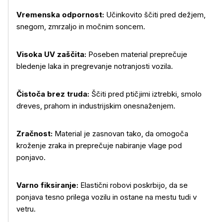
Vremenska odpornost:
Učinkovito ščiti pred dežjem,
snegom, zmrzaljo in močnim soncem.
Visoka UV zaščita:
Poseben material preprečuje
bledenje laka in pregrevanje notranjosti vozila.
Čistoča brez truda:
Ščiti pred ptičjimi iztrebki, smolo
dreves, prahom in industrijskim onesnaženjem.
Več o izdelku
Zračnost:
Material je zasnovan tako, da omogoča
kroženje zraka in preprečuje nabiranje vlage pod
ponjavo.
Varno fiksiranje:
Elastični robovi poskrbijo, da se
ponjava tesno prilega vozilu in ostane na mestu tudi v
vetru.