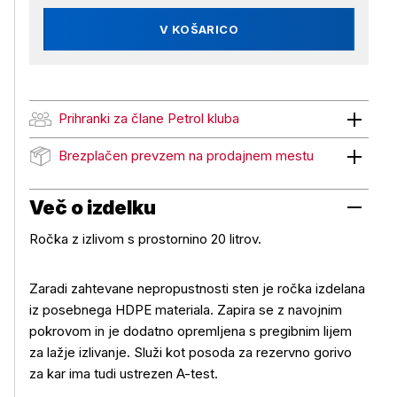
V KOŠARICO
Prihranki za člane Petrol kluba
Prihranki za člane Petrol kluba
Brezplačen prevzem na prodajnem mestu
Brezplačen prevzem na prodajnem mestu
Več o izdelku
Ročka z izlivom s prostornino 20 litrov.
Zaradi zahtevane nepropustnosti sten je ročka izdelana
iz posebnega HDPE materiala. Zapira se z navojnim
pokrovom in je dodatno opremljena s pregibnim lijem
za lažje izlivanje. Služi kot posoda za rezervno gorivo
za kar ima tudi ustrezen A-test.
Več o izdelku