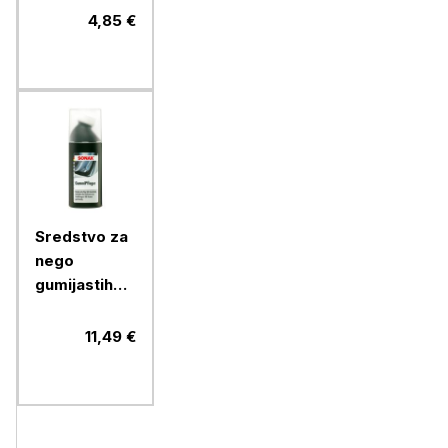
4,85 €
Sredstvo za
nego
gumijastih
tesnil Sonax,
100 ml
11,49 €