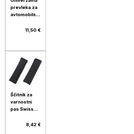
Univerzalna
prevleka za
avtomobilski
sedež Car+
prednja,
11,50 €
črna/ siva
Ščitnik za
varnostni
pas Swiss
Drive, 7 x 22
cm, črn
8,42 €