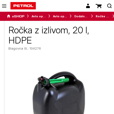
Avto oprema in avtomobilizem
Avto oprema
Dodatna oprema
Ročke za gorivo
Ročka z izlivom, 20 l,
HDPE
Blagovna št.: 104276