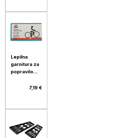
Lepilna
garnitura za
popravilo
zračnic
koles F-1R
7,19 €