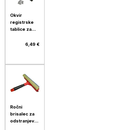
Okvir
registrske
tablice za
avto (2 kosa
+ vijaki)
6,49 €
Ročni
brisalec za
odstranjevanje
insektov