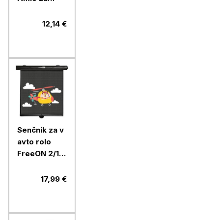
prtljažnik, 1
kos
12,14 €
Senčnik za v
avto rolo
FreeON 2/1,
lisička
17,99 €