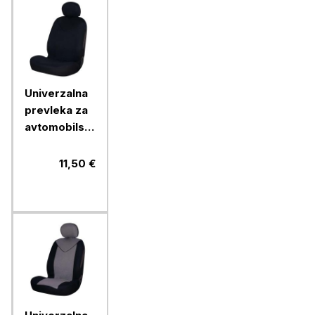
Univerzalna
prevleka za
avtomobilski
sedež Car+,
prednja,
11,50 €
črna