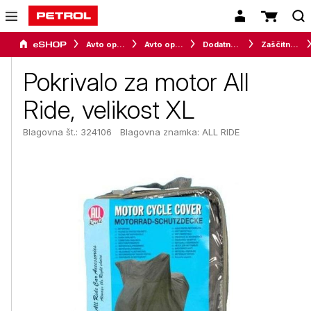
Avto oprema in avtomobilizem
Avto oprema
Dodatna oprema
Zaščitna pokrivala za vozila
Pokrivalo za motor All
Ride, velikost XL
Blagovna št.: 324106
Blagovna znamka:
ALL RIDE