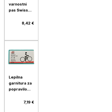
varnostni
pas Swiss
Drive, 7 x 22
cm, črn
8,42 €
Lepilna
garnitura za
popravilo
zračnic
koles F-1R
7,19 €