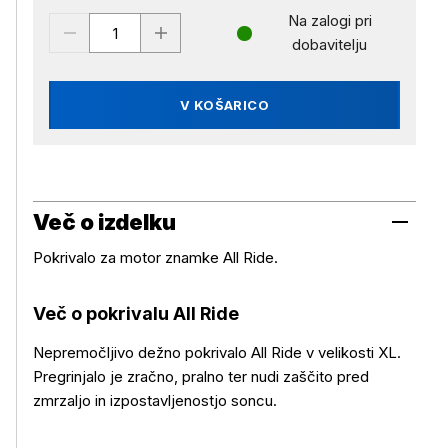
Na zalogi pri
dobavitelju
V KOŠARICO
Več o izdelku
Pokrivalo za motor znamke All Ride.
Več o pokrivalu All Ride
Nepremočljivo dežno pokrivalo All Ride v velikosti XL.
Več o izdelku
Pregrinjalo je zračno, pralno ter nudi zaščito pred
zmrzaljo in izpostavljenostjo soncu.