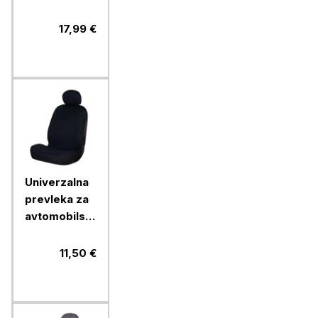
lisička
17,99 €
Univerzalna
prevleka za
avtomobilski
sedež Car+,
prednja,
11,50 €
črna