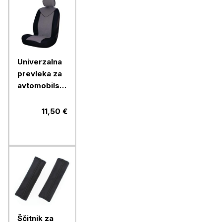
Univerzalna
prevleka za
avtomobilski
sedež Car+
prednja,
11,50 €
črna/ siva
Ščitnik za