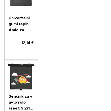
Univerzalni
gumi tepih
Amio za
prtljažnik, 1
kos
12,14 €
Senčnik za v
avto rolo
FreeON 2/1,