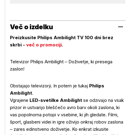
Več o izdelku
Preizkusite Philips Ambilight TV 100 dni brez
skrbi -
več o promociji
.
Televizor Philips Ambilight – Doživetje, ki presega
zaslon!
Obstajajo televizorji. In potem je tukaj
Philips
Ambilight
.
Vgrajene
LED-svetilke Ambilight
se odzivajo na vsak
prizor in ustvarijo bleščečo avro barv okoli zaslona, ki
vas popolnoma potopi v vsebine, ki jih gledate. Filmi,
šport, glasbeni videi in igre oživijo onkraj robov zaslona
– zares edinstveno doživetje. Ko enkrat izkusite