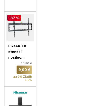
-37 %
Fiksen TV
stenski
nosilec
VonHaus 37-
15,90 €
70'', do 35
9,90 €
kg
za 30 Zlatih
točk