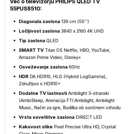
Več o televizorju PHILIPS QLED TV
55PUS8510:
Diagonala zaslona
139 cm (55'')
Ločljivost zaslona
3840 x 2160 4K UHD
Tip zaslona
QLED
SMART TV
Titan OS Netflix, HBO, YouTube,
Amazon Prime Video, Disney+
Osveževanje zaslona
60Hz
HDR
DA HDR10, HLG (Hybrid LogGamma),
Združljivo s HDR10+
Dodatne TV lastnosti
Ambilight 3-stranski
(AmbiSleep, Animacija FTI Ambilight, Ambilight
Music, Način za igre, Budilka ob sončnem vzhodu
Vrsta osvetlitve zaslona
DIRECT LED
Kakovost slike
Pixel Precise Ultra HD, Crystal
Clear, Micro Dimming