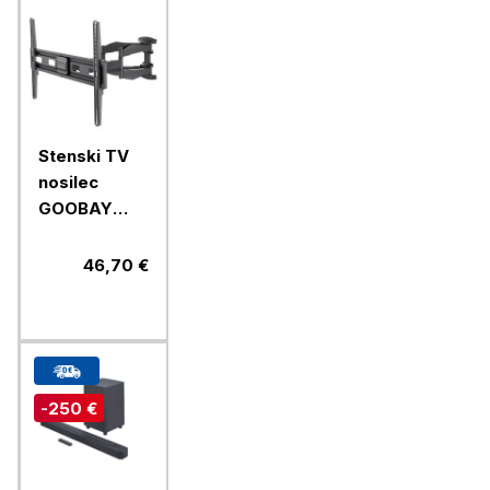
Stenski TV
nosilec
GOOBAY
94cm-
203cm
46,70 €
(37"-80")
45kg
-250 €