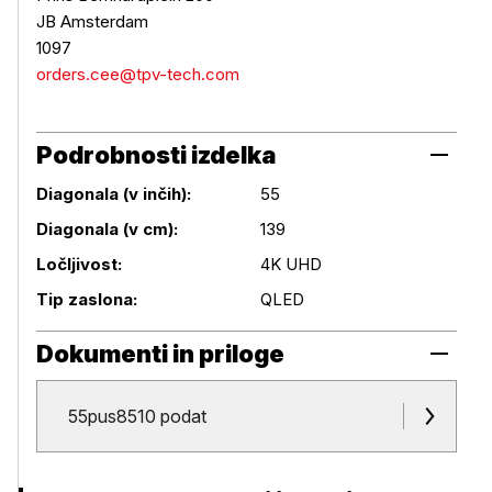
JB Amsterdam
1097
orders.cee@tpv-tech.com
Podrobnosti izdelka
Diagonala (v inčih):
55
Diagonala (v cm):
139
Podrobnosti izdelka
Ločljivost:
4K UHD
Tip zaslona:
QLED
Dokumenti in priloge
Dokumenti in priloge
55pus8510 podat