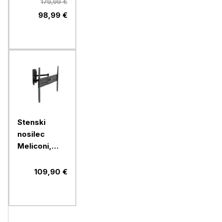
179,99 €
98,99 €
Stenski
nosilec
Meliconi,
FlatStyle
FDRP600,
109,90 €
Fast Block