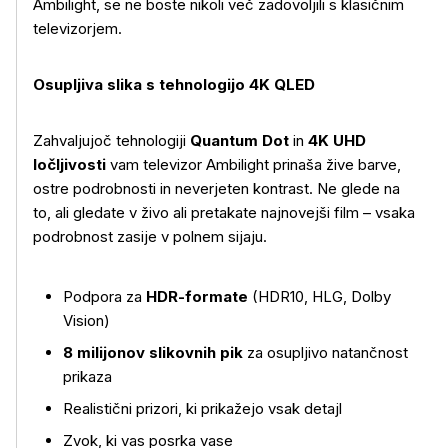
Ambilight, se ne boste nikoli več zadovoljili s klasičnim
televizorjem.
Osupljiva slika s tehnologijo 4K QLED
Zahvaljujoč tehnologiji
Quantum Dot
in
4K UHD
ločljivosti
vam televizor Ambilight prinaša žive barve,
ostre podrobnosti in neverjeten kontrast. Ne glede na
to, ali gledate v živo ali pretakate najnovejši film – vsaka
podrobnost zasije v polnem sijaju.
Podpora za
HDR-formate
(HDR10, HLG, Dolby
Vision)
8 milijonov slikovnih pik
za osupljivo natančnost
prikaza
Realistični prizori, ki prikažejo vsak detajl
Zvok, ki vas posrka vase