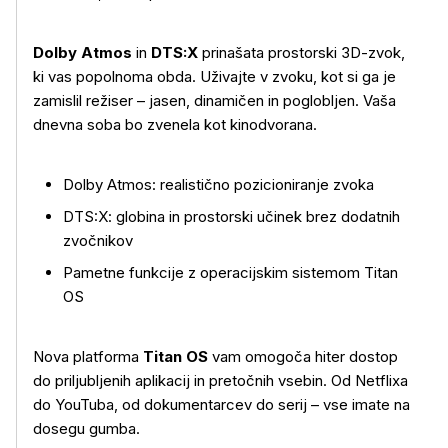
Dolby Atmos
in
DTS:X
prinašata prostorski 3D-zvok,
ki vas popolnoma obda. Uživajte v zvoku, kot si ga je
zamislil režiser – jasen, dinamičen in poglobljen. Vaša
dnevna soba bo zvenela kot kinodvorana.
Dolby Atmos: realistično pozicioniranje zvoka
DTS:X: globina in prostorski učinek brez dodatnih
zvočnikov
Pametne funkcije z operacijskim sistemom Titan
OS
Nova platforma
Titan OS
vam omogoča hiter dostop
do priljubljenih aplikacij in pretočnih vsebin. Od Netflixa
do YouTuba, od dokumentarcev do serij – vse imate na
dosegu gumba.