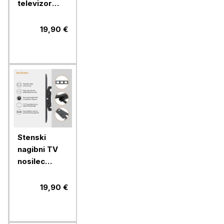
televizor
Vonhaus s
popolnim
19,90 €
nagibom in
zasukom
Stenski
nagibni TV
nosilec
VonHaus 32-
70 do 75kg
19,90 €