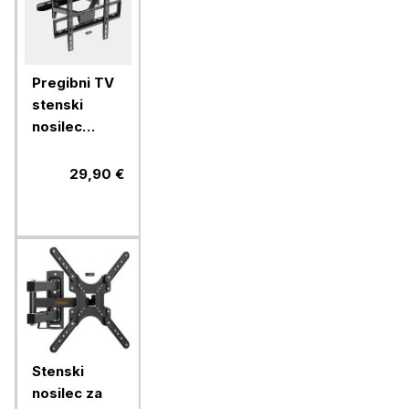
Pregibni TV
stenski
nosilec
VonHaus 24-
56'', do 45
29,90 €
kg
Stenski
nosilec za