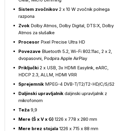
Sistem zvočnikov
2 x 10 W zvočnik polnega
razpona
Zvok
Dolby Atmos, Dolby Digital, DTS:X, Dolby
Atmos za slušalke
Procesor
Pixel Precise Ultra HD
Povezave
Bluetooth 5.2, Wi-Fi 802.11ac, 2 x 2,
dvopasovni, Podpira Apple AirPlay
Priključki
2 x USB, 3x HDMI Easylink, eARC,
HDCP 2.3, ALLM, HDMI VRR
Sprejemnik
MPEG-4 DVB-T/T2/T2-HD/C/S/S2
Daljinski upravljalnik
daljinski upravljalnik z
mikrofonom
Teža
9,9
Mere (Š x V x G)
1226 x 778 x 280 mm
Mere brez stojala
1226 x 715 x 88 mm