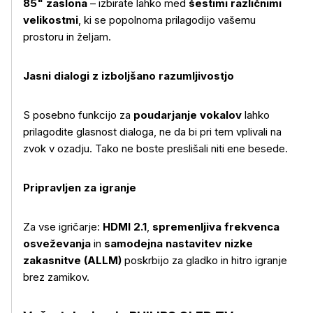
85" zaslona
– izbirate lahko med
šestimi različnimi
velikostmi
, ki se popolnoma prilagodijo vašemu
prostoru in željam.
Več o izdelku
Jasni dialogi z izboljšano razumljivostjo
S posebno funkcijo za
poudarjanje vokalov
lahko
prilagodite glasnost dialoga, ne da bi pri tem vplivali na
zvok v ozadju. Tako ne boste preslišali niti ene besede.
Pripravljen za igranje
Za vse igričarje:
HDMI 2.1
,
spremenljiva frekvenca
osveževanja
in
samodejna nastavitev nizke
zakasnitve (ALLM)
poskrbijo za gladko in hitro igranje
brez zamikov.