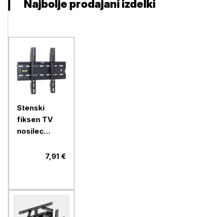
Najbolje prodajani izdelki
Stenski
fiksen TV
nosilec
VonHaus 15
do 42''
7,91 €