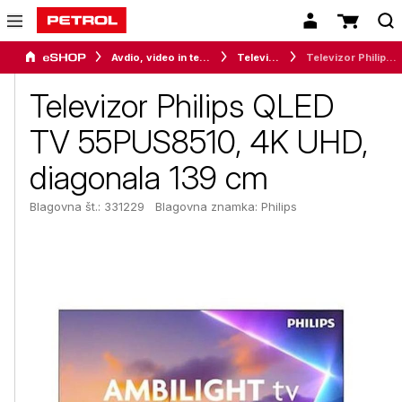
Avdio, video in telefonija
Televizorji
Televizor Philips QLED TV 55PUS8510, 4K UHD, diagonala 139 cm
Televizor Philips QLED
TV 55PUS8510, 4K UHD,
diagonala 139 cm
Blagovna št.: 331229
Blagovna znamka:
Philips