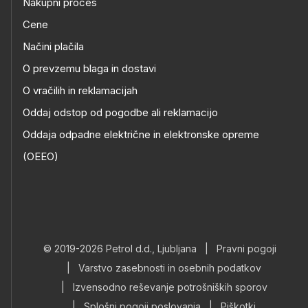
Nakupni proces
Cene
Načini plačila
O prevzemu blaga in dostavi
O vračilih in reklamacijah
Oddaj odstop od pogodbe ali reklamacijo
Oddaja odpadne električne in elektronske opreme
(OEEO)
© 2019-2026 Petrol d.d., Ljubljana
|
Pravni pogoji
|
Varstvo zasebnosti in osebnih podatkov
|
Izvensodno reševanje potrošniških sporov
|
Splošni pogoji poslovanja
|
Piškotki