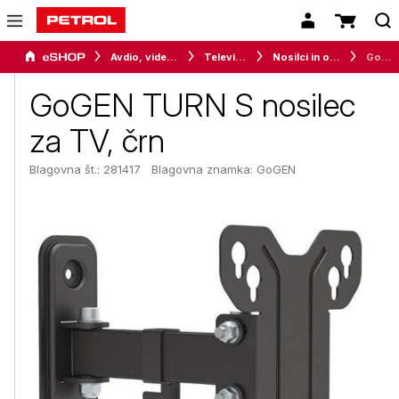
Avdio, video in telefonija
Televizorji
Nosilci in ostala oprema
GoGEN TURN S nosilec za TV, črn
GoGEN TURN S nosilec
za TV, črn
Blagovna št.: 281417
Blagovna znamka:
GoGEN