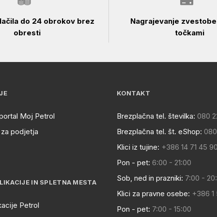
ačila do 24 obrokov brez
Nagrajevanje zvestobe 
obresti
točkami
JE
KONTAKT
portal Moj Petrol
Brezplačna tel. številka:
080 2
za podjetja
Brezplačna tel. št. eShop:
080
Klici iz tujine:
+386 14 71 45 9
Pon - pet:
6:00 - 21:00
Sob, ned in prazniki:
7:00 - 20
LIKACIJE IN SPLETNA MESTA
Klici za pravne osebe:
+386 1
kacije Petrol
Pon - pet:
7:00 - 15:00