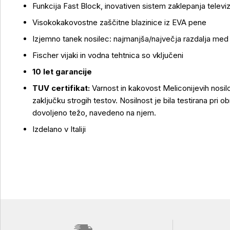
Funkcija Fast Block, inovativen sistem zaklepanja televiz
Visokokakovostne zaščitne blazinice iz EVA pene
Izjemno tanek nosilec: najmanjša/največja razdalja med
Fischer vijaki in vodna tehtnica so vključeni
10 let garancije
TUV certifikat:
Varnost in kakovost Meliconijevih nos
zaključku strogih testov. Nosilnost je bila testirana pri o
dovoljeno težo, navedeno na njem.
Izdelano v Italiji