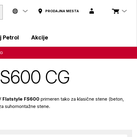
PRODAJNA MESTA
 Petrol
Akcije
CG
, FS600 CG
TV
Flatstyle FS600
primeren tako za klasične stene (beton,
i za suhomontažne stene.