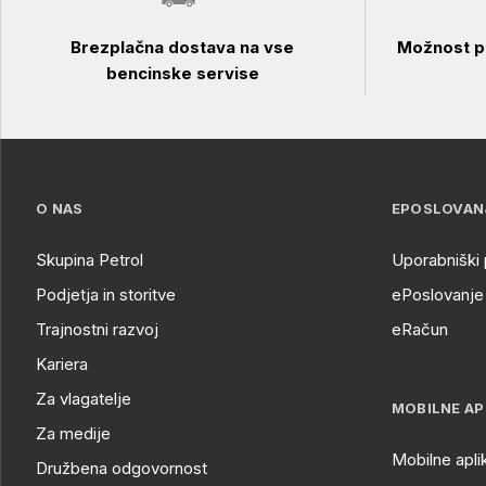
Brezplačna dostava na vse
Možnost pl
bencinske servise
O NAS
EPOSLOVAN
Skupina Petrol
Uporabniški 
Podjetja in storitve
ePoslovanje 
Trajnostni razvoj
eRačun
Kariera
Za vlagatelje
MOBILNE AP
Za medije
Mobilne apli
Družbena odgovornost