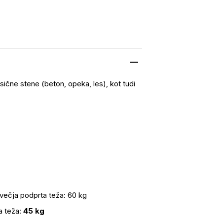
sične stene (beton, opeka, les), kot tudi
jvečja podprta teža: 60 kg
a teža:
45 kg