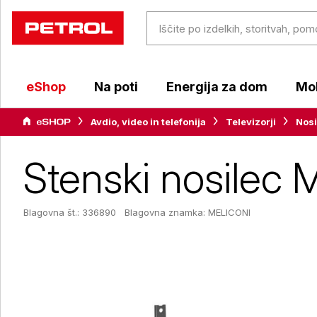
eShop
Na poti
Energija za dom
Mob
Avdio, video in telefonija
Televizorji
Nosi
Stenski nosilec 
Blagovna št.: 336890
Blagovna znamka:
MELICONI