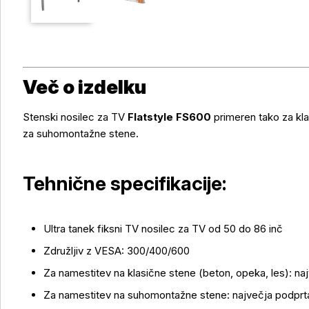
Več o izdelku
Stenski nosilec za TV
Flatstyle FS600
primeren tako za kla
za suhomontažne stene.
Tehnične specifikacije:
Ultra tanek fiksni TV nosilec za TV od 50 do 86 inč
Združljiv z VESA: 300/400/600
Za namestitev na klasične stene (beton, opeka, les): na
Za namestitev na suhomontažne stene: največja podprt
Več o izdelku