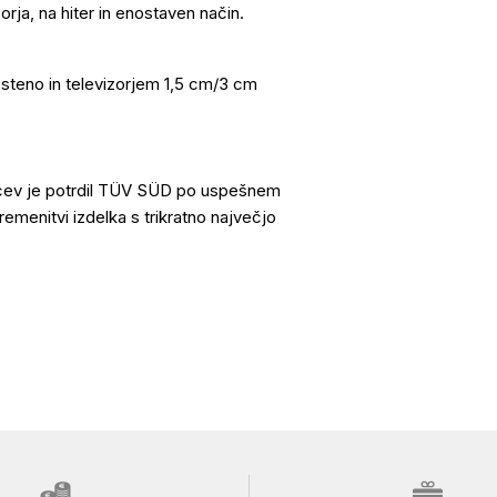
orja, na hiter in enostaven način.
 steno in televizorjem 1,5 cm/3 cm
ilcev je potrdil TÜV SÜD po uspešnem
bremenitvi izdelka s trikratno največjo