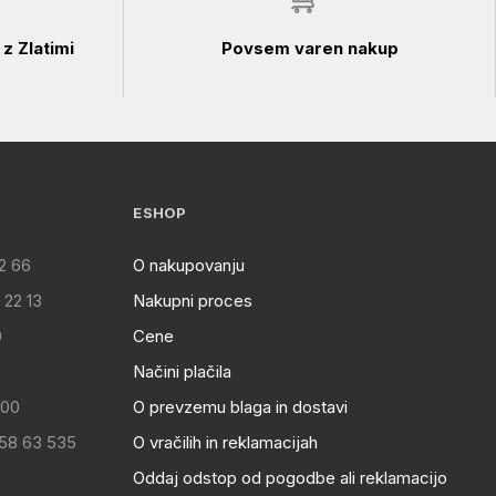
z Zlatimi
Povsem varen nakup
ESHOP
2 66
O nakupovanju
 22 13
Nakupni proces
0
Cene
Načini plačila
:00
O prevzemu blaga in dostavi
 58 63 535
O vračilih in reklamacijah
Oddaj odstop od pogodbe ali reklamacijo