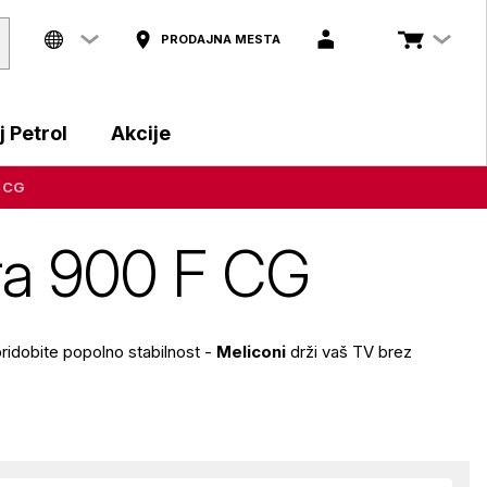
PRODAJNA MESTA
 Petrol
Akcije
F CG
tra 900 F CG
 pridobite popolno stabilnost -
Meliconi
drži vaš TV brez