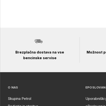
Brezplačna dostava na vse
Možnost pl
bencinske servise
O NAS
EPOSLOVAN
Skupina Petrol
Uporabniški 