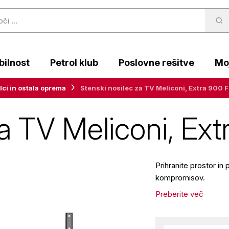
ilnost
Petrol klub
Poslovne rešitve
Moj
lci in ostala oprema
Stenski nosilec za TV Meliconi, Extra 900 
za TV Meliconi, Ex
Prihranite prostor in
kompromisov.
Preberite več