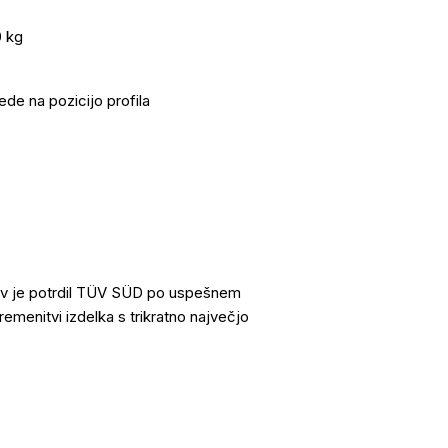
0 kg
de na pozicijo profila
lcev je potrdil TÜV SÜD po uspešnem
bremenitvi izdelka s trikratno največjo