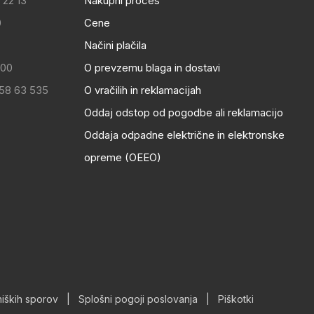
 22 13
Nakupni proces
0
Cene
Načini plačila
:00
O prevzemu blaga in dostavi
 58 63 535
O vračilih in reklamacijah
Oddaj odstop od pogodbe ali reklamacijo
Oddaja odpadne električne in elektronske
opreme (OEEO)
iških sporov
|
Splošni pogoji poslovanja
|
Piškotki