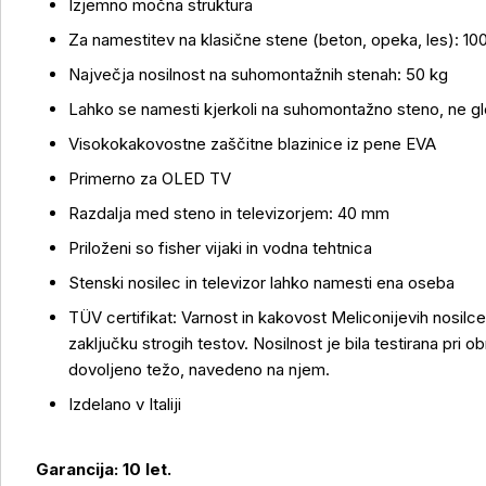
Izjemno močna struktura
Za namestitev na klasične stene (beton, opeka, les): 10
Največja nosilnost na suhomontažnih stenah: 50 kg
Več o izdelku
Lahko se namesti kjerkoli na suhomontažno steno, ne gle
Visokokakovostne zaščitne blazinice iz pene EVA
Primerno za OLED TV
Razdalja med steno in televizorjem: 40 mm
Priloženi so fisher vijaki in vodna tehtnica
Stenski nosilec in televizor lahko namesti ena oseba
TÜV certifikat: Varnost in kakovost Meliconijevih nosi
zaključku strogih testov. Nosilnost je bila testirana pri o
dovoljeno težo, navedeno na njem.
Izdelano v Italiji
Garancija: 10 let.