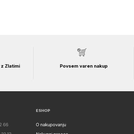
z Zlatimi
Povsem varen nakup
ESHOP
2 66
O nakupovanju