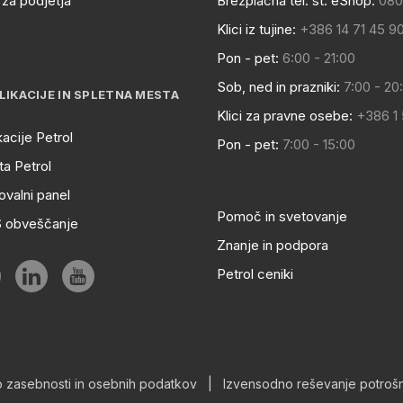
za podjetja
Brezplačna tel. št. eShop:
080
Klici iz tujine:
+386 14 71 45 9
Pon - pet:
6:00 - 21:00
Sob, ned in prazniki:
7:00 - 20
LIKACIJE IN SPLETNA MESTA
Klici za pravne osebe:
+386 1
kacije Petrol
Pon - pet:
7:00 - 15:00
a Petrol
ovalni panel
Pomoč in svetovanje
S obveščanje
Znanje in podpora
Petrol ceniki
o zasebnosti in osebnih podatkov
|
Izvensodno reševanje potrošn