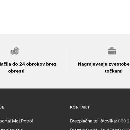
ačila do 24 obrokov brez
Nagrajevanje zvestobe 
obresti
točkami
JE
KONTAKT
portal Moj Petrol
Brezplačna tel. številka:
080 2