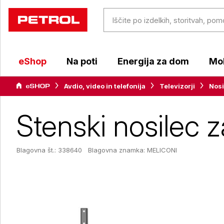
eShop
Na poti
Energija za dom
Mob
Avdio, video in telefonija
Televizorji
Nosi
Stenski nosilec 
Blagovna št.: 338640
Blagovna znamka:
MELICONI