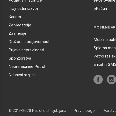
Podjetja in storitve
ePoslovanje 
Trajnostni razvoj
eRačun
Kariera
Za vlagatelje
MOBILNE AP
Za medije
Mobilne apli
Družbena odgovornost
Spletna mest
Prijava nepravilnosti
Petrol razisk
Sponzorstva
Email in SM
Nepremičnine Petrol
Nabavni razpisi
© 2019-2026 Petrol d.d., Ljubljana
|
Pravni pogoji
|
Varstv