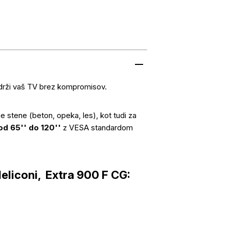
rži vaš TV brez kompromisov.
ne stene (beton, opeka, les), kot tudi za
od 65'' do 120''
z VESA standardom
liconi, Extra 900 F CG: