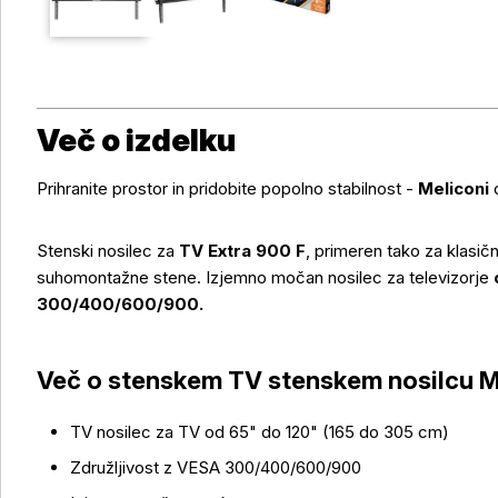
Več o izdelku
Prihranite prostor in pridobite popolno stabilnost -
Meliconi
d
Stenski nosilec za
TV Extra 900 F
, primeren tako za klasič
suhomontažne stene. Izjemno močan nosilec za televizorje
300/400/600/900.
Več o stenskem TV stenskem nosilcu Me
TV nosilec za TV od 65" do 120" (165 do 305 cm)
Združljivost z VESA 300/400/600/900