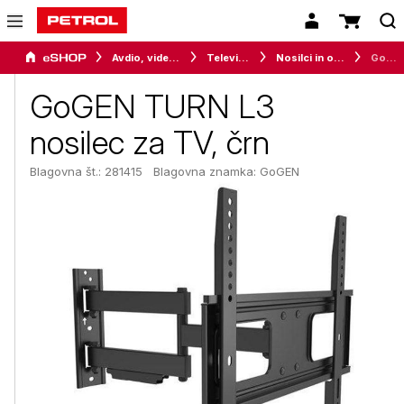
Avdio, video in telefonija
Televizorji
Nosilci in ostala oprema
GoGEN TURN L3 nosilec za TV, črn
GoGEN TURN L3
nosilec za TV, črn
Blagovna št.: 281415
Blagovna znamka:
GoGEN