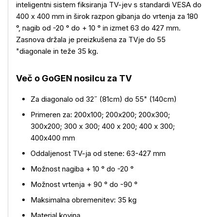
inteligentni sistem fiksiranja TV-jev s standardi VESA do
400 x 400 mm in širok razpon gibanja do vrtenja za 180
°, nagib od -20 ° do + 10 ° in izmet 63 do 427 mm.
Zasnova držala je preizkušena za TVje do 55
"diagonale in teže 35 kg.
Več o GoGEN nosilcu za TV
Več o izdelku
Za diagonalo od 32˝ (81cm) do 55" (140cm)
Primeren za: 200x100; 200x200; 200x300;
300x200; 300 x 300; 400 x 200; 400 x 300;
400x400 mm
Oddaljenost TV-ja od stene: 63-427 mm
Možnost nagiba + 10 ° do -20 °
Možnost vrtenja + 90 ° do -90 °
Maksimalna obremenitev: 35 kg
Material kovina