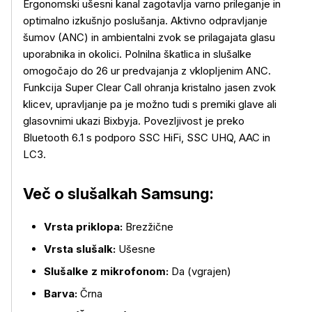
Ergonomski ušesni kanal zagotavlja varno prileganje in
optimalno izkušnjo poslušanja. Aktivno odpravljanje
šumov (ANC) in ambientalni zvok se prilagajata glasu
uporabnika in okolici. Polnilna škatlica in slušalke
omogočajo do 26 ur predvajanja z vklopljenim ANC.
Funkcija Super Clear Call ohranja kristalno jasen zvok
klicev, upravljanje pa je možno tudi s premiki glave ali
glasovnimi ukazi Bixbyja. Povezljivost je preko
Bluetooth 6.1 s podporo SSC HiFi, SSC UHQ, AAC in
LC3.
Več o izdelku
Več o slušalkah Samsung:
Vrsta priklopa:
Brezžične
Vrsta slušalk:
Ušesne
Slušalke z mikrofonom:
Da (vgrajen)
Barva:
Črna