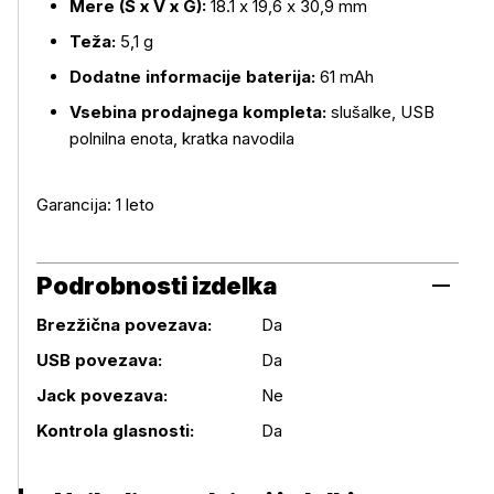
Mere (Š x V x G):
18.1 x 19,6 x 30,9 mm
Teža:
5,1 g
Dodatne informacije baterija:
61 mAh
Vsebina prodajnega kompleta:
slušalke, USB
polnilna enota, kratka navodila
Garancija: 1 leto
Podrobnosti izdelka
Brezžična povezava:
Da
USB povezava:
Da
Podrobnosti izdelka
Jack povezava:
Ne
Kontrola glasnosti:
Da