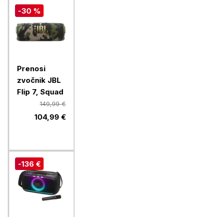
-30 %
Prenosi
zvočnik JBL
Flip 7, Squad
149,99 €
104,99 €
-136 €