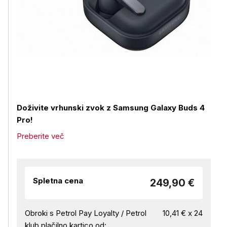
Doživite vrhunski zvok z
Samsung Galaxy Buds 4
Pro!
Preberite več
Spletna cena
249,90 €
Obroki s Petrol Pay Loyalty / Petrol
10,41 € x 24
klub plačilno kartico od: