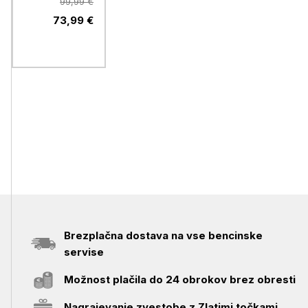
Grip, black
99,99 €
73,99 €
Brezplačna dostava na vse bencinske
servise
Možnost plačila do 24 obrokov brez obresti
Nagrajevanje zvestobe z Zlatimi točkami