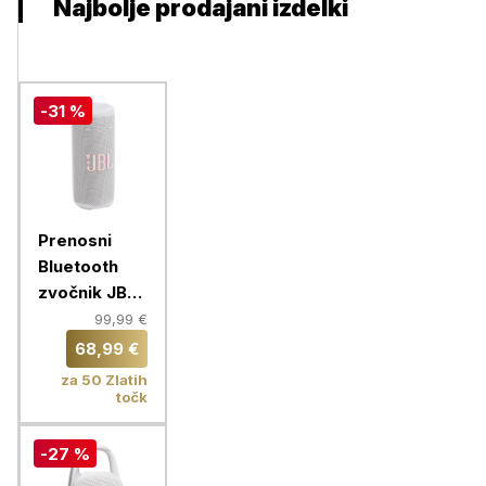
Najbolje prodajani izdelki
-31 %
Prenosni
Bluetooth
zvočnik JBL
Grip, white
99,99 €
68,99 €
za 50 Zlatih
točk
-27 %