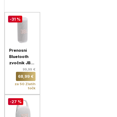
-31 %
Prenosni
Bluetooth
zvočnik JBL
Grip, white
99,99 €
68,99 €
za 50 Zlatih
točk
-27 %