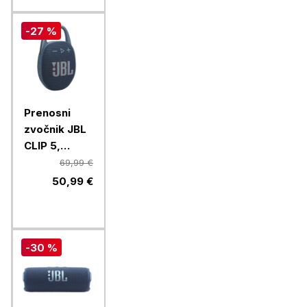
-27 %
Prenosni
zvočnik JBL
CLIP 5,
moder
69,99 €
50,99 €
-30 %