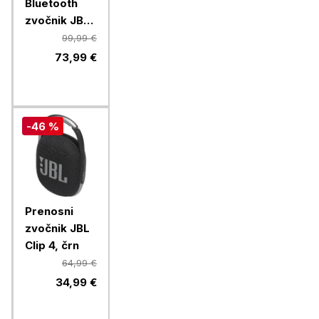
Bluetooth
zvočnik JBL
Grip, black
99,99 €
73,99 €
-46 %
Prenosni
zvočnik JBL
Clip 4, črn
64,99 €
34,99 €