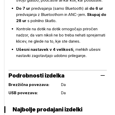
svojo glasbo, podcaste ali kar koli, kar poslušate.
Do 7 ur
predvajanja (samo Bluetooth) ali
do 6 ur
predvajanja z Bluetoothom in ANC-jem.
Skupaj do
28 ur
s polnilno škatlo.
Kontrole na dotik na dotik omogočajo priročen
nadzor, da vam nikoli ne bo treba nehati sprejemati
klicev, ne glede na to, kje ste danes.
Ušesni nastavek v 4 velikosti,
mehkih ušesni
nastavki zagotavljajo udobno prileganje.
Podrobnosti izdelka
Brezžična povezava:
Da
Podrobnosti izdelka
USB povezava:
Da
Najbolje prodajani izdelki