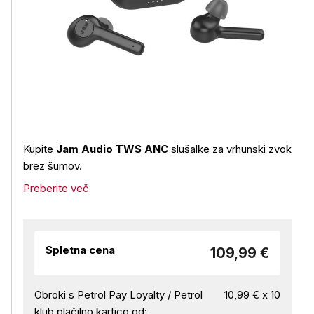
Kupite
Jam Audio TWS ANC
slušalke za vrhunski zvok
brez šumov.
Preberite več
Spletna cena
109,99 €
Obroki s Petrol Pay Loyalty / Petrol
10,99 € x 10
klub plačilno kartico od: