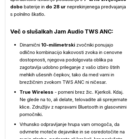
dobo
baterije in
do 28 ur
neprekinjenega predvajanja
s polnilno škatlo.
Več o slušalkah Jam Audio TWS ANC:
Dinamični
10-milimetrski
zvočniki ponujajo
odlično kombinacijo kakovosti zvoka in cenovne
dostopnosti, njegova podolgovata oblika pa
zagotavlja udobno prileganje z vašo izbiro štirih
mehkih ušesnih čepkov, tako da med vami in
brezžičnim zvokom TWS ANC ni ničesar.
Več o izdelku
True Wireless
- pomeni brez žic. Kjerkoli. Kdaj.
Ne glede na to, ali delate, telovadite ali sprejemate
klice. Združljiv z napravami Bluetooth in glasovnimi
pomočniki.
Vrhunsko odpravljanje hrupa vam omogoča, da
odvrnete moteče dejavnike in se osredotočite na