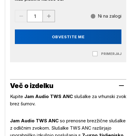
Ni na zalogi
OBVESTITE ME
PRIMERJAJ
Več o izdelku
Kupite
Jam Audio TWS ANC
slušalke za vrhunski zvok
brez šumov.
Jam Audio TWS ANC
so prenosne brezžične slušalke
z odličnim zvokom. Slušalke TWS ANC razširjajo
uporabniško izkušnjo poslušanja s
7-urno življenjsko