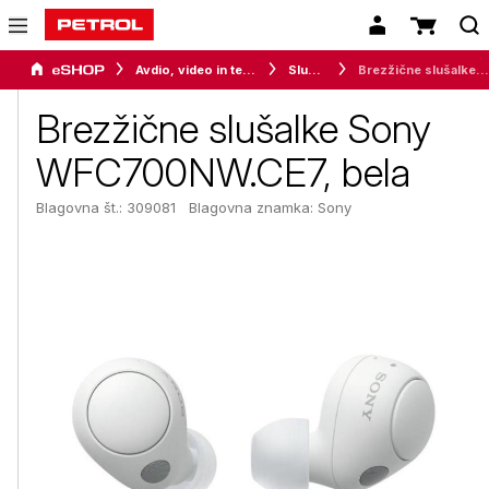
Avdio, video in telefonija
Slušalke
Brezžične slušalke Sony WFC700NW.CE7, bela
Brezžične slušalke Sony
WFC700NW.CE7, bela
Blagovna št.: 309081
Blagovna znamka:
Sony