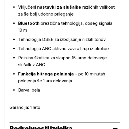
Vključeni
nastavki za slušalke
različnih velikosti
za še bolj udobno prileganje
Bluetooth
brezžična tehnologija, doseg signala
10 m
Tehnologija DSEE za izboljšanje nizkih tonov
Tehnologija ANC aktivno zavira hrup iz okolice
Polnilna škatlica za skupno 15-urno delovanje
slušalk z ANC
Funkcija hitrega polnjenja
– po 10 minutah
polnjenja še 1 ura delovanja
Barva: bela
Garancija: 1 leto
Podrobnosti izdelka