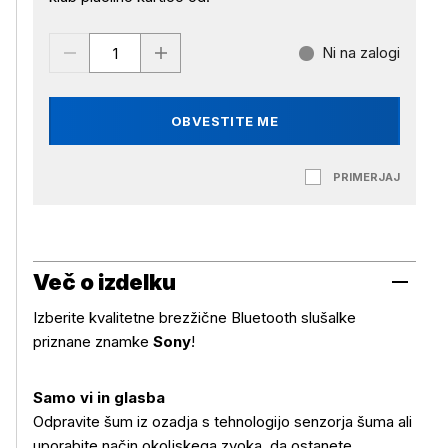
Ni na zalogi
OBVESTITE ME
PRIMERJAJ
Več o izdelku
Izberite kvalitetne brezžične Bluetooth slušalke
priznane znamke
Sony
!
Samo vi in glasba
Odpravite šum iz ozadja s tehnologijo senzorja šuma ali
uporabite način okoljskega zvoka, da ostanete