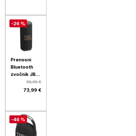
-26 %
Prenosni
Bluetooth
zvočnik JBL
Grip, black
99,99 €
73,99 €
-46 %