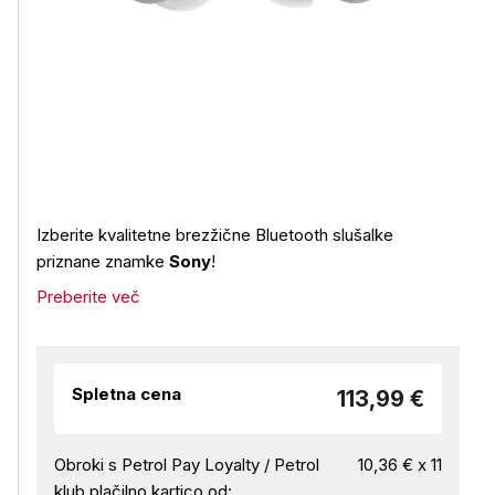
Izberite kvalitetne brezžične Bluetooth slušalke
priznane znamke
Sony
!
Preberite več
Spletna cena
113,99 €
Obroki s Petrol Pay Loyalty / Petrol
10,36 € x 11
klub plačilno kartico od: