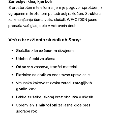
Zanesljivi klici, kjerkoli
S prostoročnim telefoniranjem je pogovor sproščen, z
vgrajenim mikrofonom pa tudi bolj razločen. Struktura
za zmanjšanje šuma vetra slušalk WF-C700N jasno
prenaša vaš glas, celo v vetrovnih dneh.
Več o izdelku
Več o brezžičnih slušalkah Sony:
Slušalke z
brezčasnim
dizajnom
Udobni čepki za ušesa
Odporna
zasnova, trpežni materiali
Blazinice na dotik za enostavno upravljanje
Vrhunska kakovost zvoka zaradi
zmogljivih
gonilnikov
Lahke slušalke, skoraj brez občutka v ušesih
Opremljeni z
mikrofoni
za jasne klice brez
uporabe rok