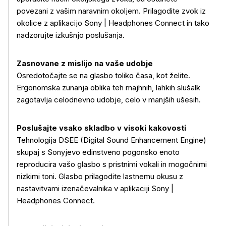
povezani z vašim naravnim okoljem. Prilagodite zvok iz
okolice z aplikacijo Sony | Headphones Connect in tako
nadzorujte izkušnjo poslušanja.
Zasnovane z mislijo na vaše udobje
Osredotočajte se na glasbo toliko časa, kot želite.
Ergonomska zunanja oblika teh majhnih, lahkih slušalk
zagotavlja celodnevno udobje, celo v manjših ušesih.
Poslušajte vsako skladbo v visoki kakovosti
Tehnologija DSEE (Digital Sound Enhancement Engine)
skupaj s Sonyjevo edinstveno pogonsko enoto
reproducira vašo glasbo s pristnimi vokali in mogočnimi
nizkimi toni. Glasbo prilagodite lastnemu okusu z
nastavitvami izenačevalnika v aplikaciji Sony |
Headphones Connect.