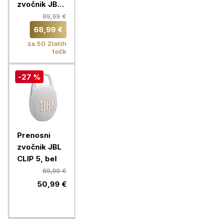
zvočnik JBL
Grip, white
99,99 €
68,99 €
za 50 Zlatih
točk
-27 %
Prenosni
zvočnik JBL
CLIP 5, bel
69,99 €
50,99 €