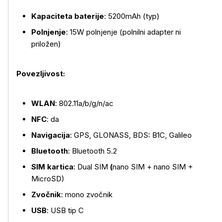
Kapaciteta baterije
: 5200mAh (typ)
Polnjenje
: 15W polnjenje (polnilni adapter ni
priložen)
Povezljivost:
WLAN
: 802.11a/b/g/n/ac
NFC
: da
Navigacija
: GPS, GLONASS, BDS: B1C, Galileo
Bluetooth
: Bluetooth 5.2
SIM kartica
: Dual SIM
(
nano SIM + nano SIM +
MicroSD)
Zvočnik
: mono zvočnik
USB
: USB tip C