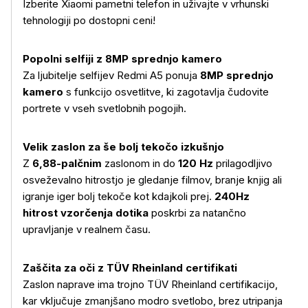
Izberite Xiaomi pametni telefon in uživajte v vrhunski
tehnologiji po dostopni ceni!
Popolni selfiji z 8MP sprednjo kamero
Za ljubitelje selfijev Redmi A5 ponuja
8MP sprednjo
kamero
s funkcijo osvetlitve, ki zagotavlja čudovite
portrete v vseh svetlobnih pogojih.
Velik zaslon za še bolj tekočo izkušnjo
Z
6,88-palčnim
zaslonom in do
120 Hz
prilagodljivo
osveževalno hitrostjo je gledanje filmov, branje knjig ali
igranje iger bolj tekoče kot kdajkoli prej.
240Hz
hitrost vzorčenja dotika
poskrbi za natančno
upravljanje v realnem času.
Zaščita za oči z TÜV Rheinland certifikati
Zaslon naprave ima trojno TÜV Rheinland certifikacijo,
kar vključuje zmanjšano modro svetlobo, brez utripanja