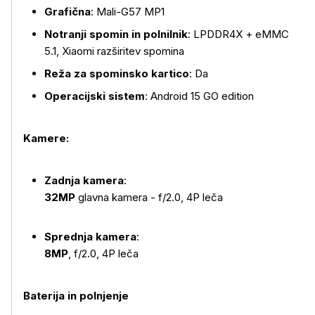
Grafična
: Mali-G57 MP1
Notranji spomin in polnilnik
: LPDDR4X + eMMC
5.1, Xiaomi razširitev spomina
Reža za spominsko kartico
: Da
Operacijski sistem
: Android 15 GO edition
Kamere:
Zadnja kamera
:
32MP
glavna kamera - f/2.0, 4P leča
Sprednja kamera
:
8MP
, f/2.0, 4P leča
Baterija in polnjenje