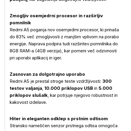
Zmogljiv osemjedrni procesor in razširljiv
pomnilnik
Redmi A5 poganja nov osemjedrni procesor, ki prinaša
do 83% več zmogljivosti z manjšim vplivom na porabo
energije. Naprava podpira tudi razširitev pomnilnika do
8GB RAM-a (4GB verzija), kar pomeni več odzivnosti
pri uporabi aplikacij in iger.
Zasnovan za dolgotrajno uporabo
Redmi A5 je prestal stroge teste vzdržljivosti:
300
testov valjanja
,
10.000 priklopov USB
in
5.000
priklopov slušalk
, kar potrjuje njegovo robustnost in
kakovost izdelave.
Hiter in eleganten odklep s prstnim odtisom
Stransko nameščen senzor prstnega odtisa omogoča