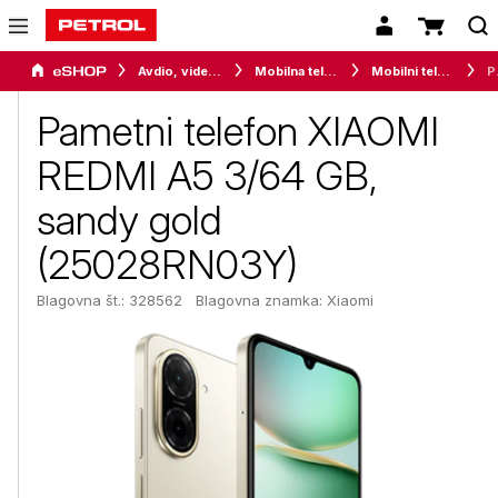
Avdio, video in telefonija
Mobilna telefonija
Mobilni telefoni
Pametni te
Pametni telefon XIAOMI
REDMI A5 3/64 GB,
sandy gold
(25028RN03Y)
Blagovna št.: 328562
Blagovna znamka:
Xiaomi