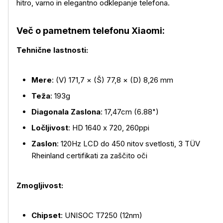
hitro, varno in elegantno odklepanje telefona.
Več o pametnem telefonu Xiaomi:
Več o izdelku
Tehnične lastnosti:
Mere
: (V) 171,7 × (Š) 77,8 × (D) 8,26 mm
Teža
: 193g
Diagonala Zaslona
: 17,47cm (6.88")
Ločljivost
: HD 1640 x 720, 260ppi
Zaslon
: 120Hz LCD do 450 nitov svetlosti, 3 TÜV
Rheinland certifikati za zaščito oči
Zmogljivost:
Chipset
: UNISOC T7250 (12nm)