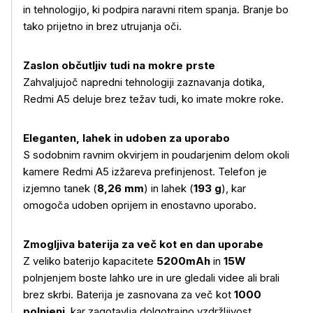
in tehnologijo, ki podpira naravni ritem spanja. Branje bo
tako prijetno in brez utrujanja oči.
Zaslon občutljiv tudi na mokre prste
Zahvaljujoč napredni tehnologiji zaznavanja dotika,
Redmi A5 deluje brez težav tudi, ko imate mokre roke.
Eleganten, lahek in udoben za uporabo
S sodobnim ravnim okvirjem in poudarjenim delom okoli
kamere Redmi A5 izžareva prefinjenost. Telefon je
izjemno tanek (
8,26 mm
) in lahek (
193 g
), kar
omogoča udoben oprijem in enostavno uporabo.
Zmogljiva baterija za več kot en dan uporabe
Z veliko baterijo kapacitete
5200mAh
in
15W
polnjenjem boste lahko ure in ure gledali videe ali brali
brez skrbi. Baterija je zasnovana za več kot
1000
polnjenj
, kar zagotavlja dolgotrajno vzdržljivost.