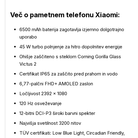
Več o pametnem telefonu Xiaomi:
6500 mAh baterija zagotavlja izjemno dolgotrajno
uporabo
Več o izdelku
45 W turbo polnjenje za hitro dopolnitev energije
Ohišje zaščiteno s steklom Corning Gorilla Glass
Victus 2
Certifikat IP65 za zaščito pred prahom in vodo
6,77-palčni FHD+ AMOLED zaslon
Ločljivost 2392 × 1080
120 Hz osveževanje
12-bitni DCI-P3 široki barvni spekter
Najvišja svetilnost 3200 nitov
TÜV certifikati: Low Blue Light, Circadian Friendly,