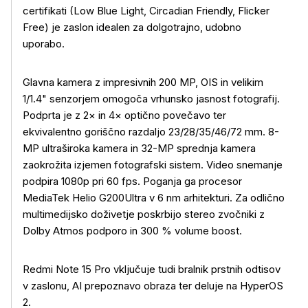
certifikati (Low Blue Light, Circadian Friendly, Flicker
Free) je zaslon idealen za dolgotrajno, udobno
uporabo.
Glavna kamera z impresivnih 200 MP, OIS in velikim
1/1.4" senzorjem omogoča vrhunsko jasnost fotografij.
Podprta je z 2× in 4× optično povečavo ter
ekvivalentno goriščno razdaljo 23/28/35/46/72 mm. 8-
MP ultraširoka kamera in 32-MP sprednja kamera
zaokrožita izjemen fotografski sistem. Video snemanje
podpira 1080p pri 60 fps. Poganja ga procesor
MediaTek Helio G200Ultra v 6 nm arhitekturi. Za odlično
multimedijsko doživetje poskrbijo stereo zvočniki z
Dolby Atmos podporo in 300 % volume boost.
Redmi Note 15 Pro vključuje tudi bralnik prstnih odtisov
v zaslonu, AI prepoznavo obraza ter deluje na HyperOS
2.