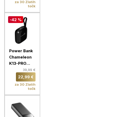
za 30 Zlatih
VA4915 BL3
točk
QC Fast
-42 %
Power Bank
Chameleon
K13-PRO
10000mAh
39,99 €
22,99 €
za 30 Zlatih
točk