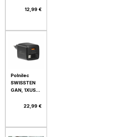
20W
PD,1xUSB-A
12,99 €
18W, bel
Polnilec
SWISSTEN
GAN, 1XUSB-
A 18W+USB-
C kabel,
22,99 €
30W