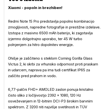
Xiaomi - popoln in brezhiben!
Redmi Note 15 Pro predstavlja popolno kombinacijo
zmogljivosti, napredne fotografije in prestižne izdelave.
Izstopa z masivno 6500 mAh baterijo, ki zagotavlja
izjemno dolgotrajno uporabo, ter 45 W turbo
polnjenjem za hitro dopolnitev energije.
Ohišje je zaščiteno s steklom Corning Gorilla Glass
Victus 2, ki skrbi za vrhunsko odpornost proti praskam
in udarcem, naprava pa ima tudi certifikat IP65 za
zaščito pred prahom in vodo.
6,77-palčni FHD+ AMOLED zaslon ponuja kristalno
čisto sliko z ločljivostjo 2392 × 1080, 120 Hz
osveževanjem in 12-bitnim DCI-P3 širokim barvnim
spektrom. Z 3200 niti najvišje svetilnosti in TÜV