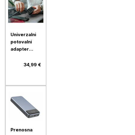
Univerzalni
potovalni
adapter
Verbatim
30W USB-C
34,99 €
PD & QC
UTA-03,
49545
Prenosna