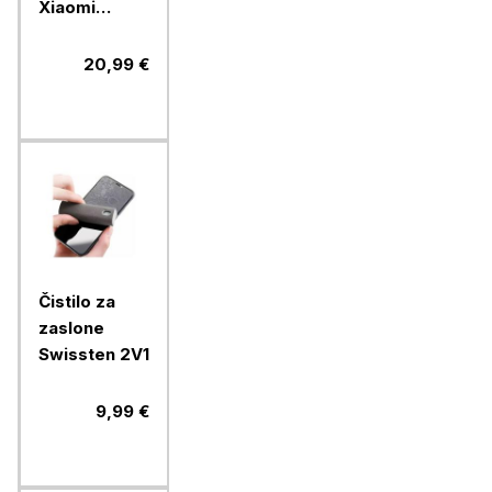
Xiaomi
10000mAh,
max 22,5W
20,99 €
moči, USB-A,
USB-C, bež
Čistilo za
zaslone
Swissten 2V1
9,99 €