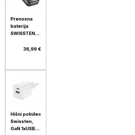
Prenosna
baterija
SWISSTEN
POWER LINE
II 20000
36,99 €
MAH, črna
Hišni polnilec
Swissten,
GaN 1xUSB-C