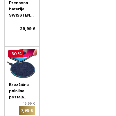
Prenosna
baterija
SWISSTEN
WORX PRO
20000 MAH,
29,99 €
črna
-60 %
Brezžična
polnilna
postaja
RIVACASE,
19,99 €
brezžični
7,99 €
polnilec