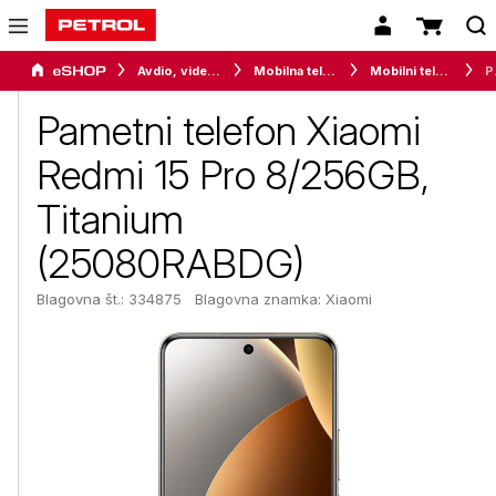
Avdio, video in telefonija
Mobilna telefonija
Mobilni telefoni
Pametni tel
Pametni telefon Xiaomi
Redmi 15 Pro 8/256GB,
Titanium
(25080RABDG)
Blagovna št.: 334875
Blagovna znamka:
Xiaomi