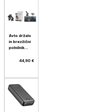
Avto držalo
in brezžični
polnilnik
Chameleon
15W - 2 v 1,
44,90 €
(model CC-
70)