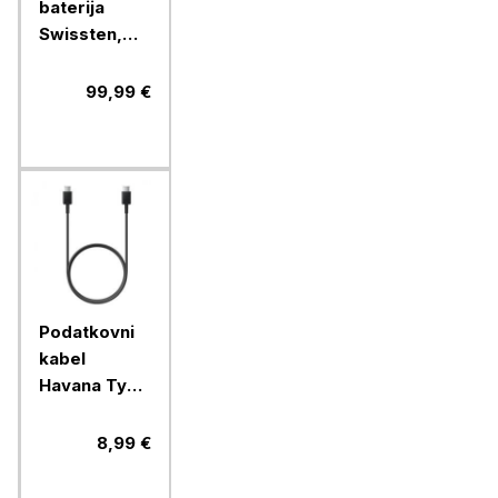
baterija
Swissten,
30000mAH
133W PD
99,99 €
Podatkovni
kabel
Havana Type
C na Type C
(FAST
8,99 €
CHARGE),
dolžina 1