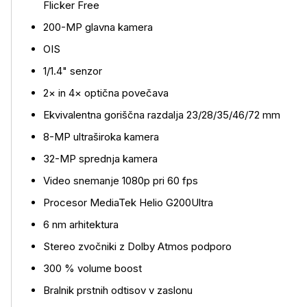
Flicker Free
200-MP glavna kamera
OIS
1/1.4" senzor
2× in 4× optična povečava
Ekvivalentna goriščna razdalja 23/28/35/46/72 mm
8-MP ultraširoka kamera
32-MP sprednja kamera
Video snemanje 1080p pri 60 fps
Procesor MediaTek Helio G200Ultra
6 nm arhitektura
Stereo zvočniki z Dolby Atmos podporo
300 % volume boost
Bralnik prstnih odtisov v zaslonu