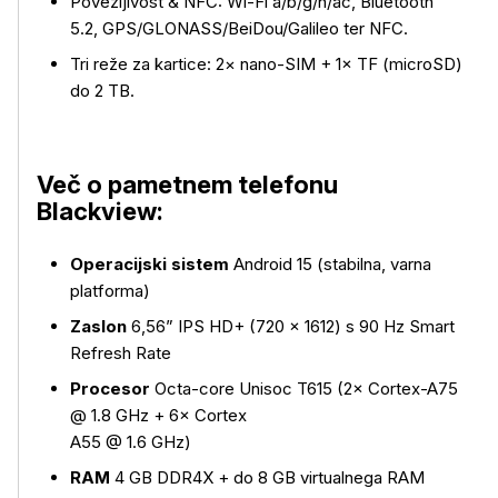
Povezljivost & NFC: Wi-Fi a/b/g/n/ac, Bluetooth
5.2, GPS/GLONASS/BeiDou/Galileo ter NFC.
Tri reže za kartice: 2× nano-SIM + 1× TF (microSD)
Več o izdelku
do 2 TB.
Več o pametnem telefonu
Blackview:
Operacijski sistem
Android 15 (stabilna, varna
platforma)
Zaslon
6,56” IPS HD+ (720 × 1612) s 90 Hz Smart
Refresh Rate
Procesor
Octa-core Unisoc T615 (2× Cortex-A75
@ 1.8 GHz + 6× Cortex
A55 @ 1.6 GHz)
RAM
4 GB DDR4X + do 8 GB virtualnega RAM