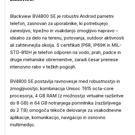
Blackview BV4800 SE je robustni Android pametni
telefon, zasnovan za uporabnike, ki potrebujejo
zanesljivo, trpežno in vsakdanjo zmogljivo napravo –
idealno za delo na terenu, potovanja, outdoor aktivnosti
ali zahtevnejša okolja. S certifikati IP68, IP69K in MIL-
STD-810H je telefon odporen na vodo, prah, padce in
druge mehanske obremenitve, zaradi česar prenese
intenzivno rabo v težkih pogojih.
BV4800 SE postavlja ravnovesje med robustnostjo in
zmogljivostjo: kombinacija Unisoc T615 octa-core
procesorja, 4 GB RAM (z možnostjo virtualne razširitve
do 8 GB) in 64 GB notranjega pomnilnika (razširljivega
do 2 TB) omogoča tekoče delovanje za vsakodnevne
aplikacije, komunikacijo, navigacijo in osnovno
multimedijo.