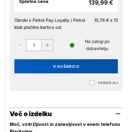
Spletna cena
139,99 €
Obroki s Petrol Pay Loyalty / Petrol
10,76 € x 13
klub plačilno kartico od:
Na zalogi pri
dobavitelju
V KOŠARICO
PRIMERJAJ
Več o izdelku
Moč, vzdržljivost in zanesljivost v enem telefonu
Blackview.