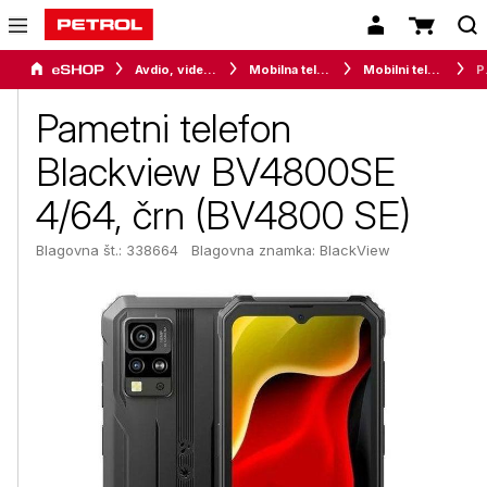
Avdio, video in telefonija
Mobilna telefonija
Mobilni telefoni
Pametni t
Pametni telefon
Blackview BV4800SE
4/64, črn (BV4800 SE)
Blagovna št.: 338664
Blagovna znamka:
BlackView