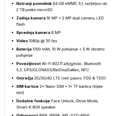
Notranji pomnilnik
64 GB eMMC 5.1, razširljivo do
2 TB preko microSD
Zadnja kamera
16 MP + 2 MP dual camera, LED
flash
Sprednja kamera
8 MP
Video
1080p @ 30 fps
Baterija
5100 mAh, 10 W polnjenje + 5 W obratno
polnjenje
Povezljivost
Wi-Fi 802.11 a/b/g/n/ac, Bluetooth
5.2, GPS/GLONASS/BeiDou/Galileo, NFC
Omrežja
2G/3G/4G LTE (več pasov; FDD & TDD)
SIM kartice
2× Nano-SIM + 1× TF kartica (triple
slot)
Dodatne funkcije
Face Unlock, Glove Mode,
Smart-K BOX speaker
Odpornost
IP68, IP69K, MIL-STD-810H