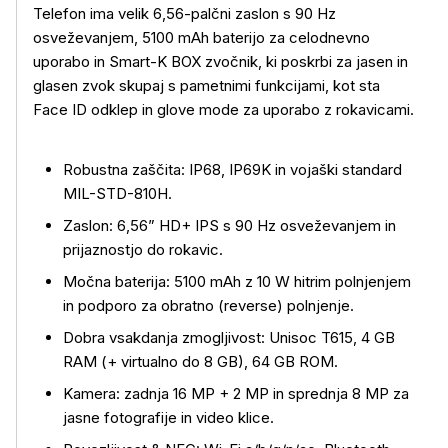
Telefon ima velik 6,56-palčni zaslon s 90 Hz
osveževanjem, 5100 mAh baterijo za celodnevno
uporabo in Smart-K BOX zvočnik, ki poskrbi za jasen in
glasen zvok skupaj s pametnimi funkcijami, kot sta
Face ID odklep in glove mode za uporabo z rokavicami.
Robustna zaščita: IP68, IP69K in vojaški standard
MIL-STD-810H.
Zaslon: 6,56” HD+ IPS s 90 Hz osveževanjem in
prijaznostjo do rokavic.
Močna baterija: 5100 mAh z 10 W hitrim polnjenjem
in podporo za obratno (reverse) polnjenje.
Dobra vsakdanja zmogljivost: Unisoc T615, 4 GB
RAM (+ virtualno do 8 GB), 64 GB ROM.
Kamera: zadnja 16 MP + 2 MP in sprednja 8 MP za
jasne fotografije in video klice.