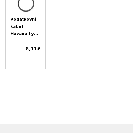
Podatkovni
kabel
Havana Type
C na Type C
(FAST
8,99 €
CHARGE),
dolžina 1
meter, črn