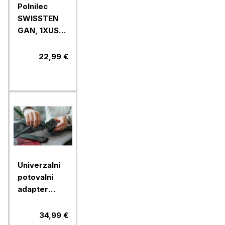
Polnilec
SWISSTEN
GAN, 1XUSB-
A 18W+USB-
C kabel,
22,99 €
30W
Univerzalni
potovalni
adapter
Verbatim
30W USB-C
34,99 €