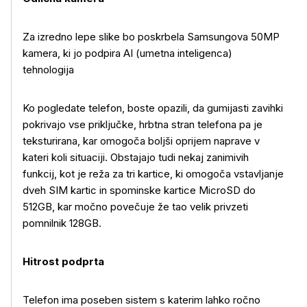
Za izredno lepe slike bo poskrbela Samsungova 50MP
kamera, ki jo podpira AI (umetna inteligenca)
tehnologija
Ko pogledate telefon, boste opazili, da gumijasti zavihki
pokrivajo vse priključke, hrbtna stran telefona pa je
teksturirana, kar omogoča boljši oprijem naprave v
kateri koli situaciji. Obstajajo tudi nekaj zanimivih
Več o izdelku
funkcij, kot je reža za tri kartice, ki omogoča vstavljanje
dveh SIM kartic in spominske kartice MicroSD do
512GB, kar močno povečuje že tao velik privzeti
pomnilnik 128GB.
Hitrost podprta
Telefon ima poseben sistem s katerim lahko ročno