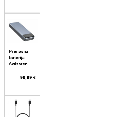
PD & QC
UTA-03,
49545
Prenosna
baterija
Swissten,
30000mAH
133W PD
99,99 €