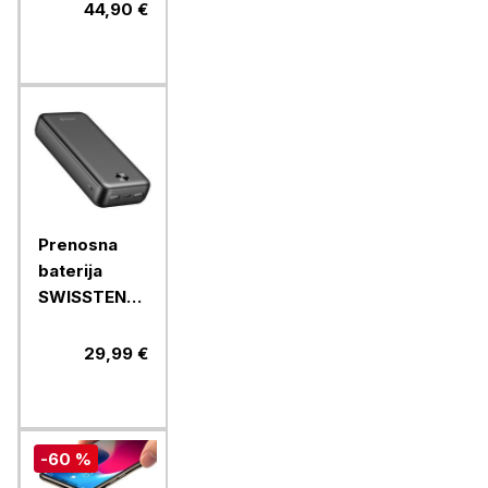
15W - 2 v 1,
44,90 €
(model CC-
70)
Prenosna
baterija
SWISSTEN
WORX PRO
20000 MAH,
29,99 €
črna
-60 %