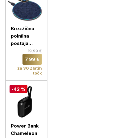
Brezžična
polnilna
postaja
RIVACASE,
19,99 €
brezžični
7,99 €
polnilec
za 30 Zlatih
VA4915 BL3
točk
QC Fast
-42 %
Power Bank
Chameleon