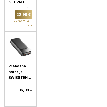
K13-PRO
10000mAh
39,99 €
22,99 €
za 30 Zlatih
točk
Prenosna
baterija
SWISSTEN
POWER LINE
II 20000
36,99 €
MAH, črna