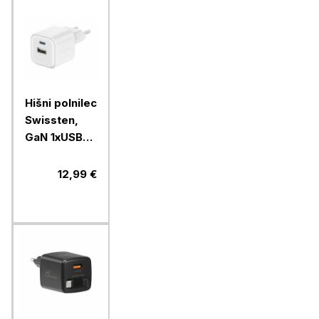
Hišni polnilec
Swissten,
GaN 1xUSB-C
20W
PD,1xUSB-A
12,99 €
18W, bel