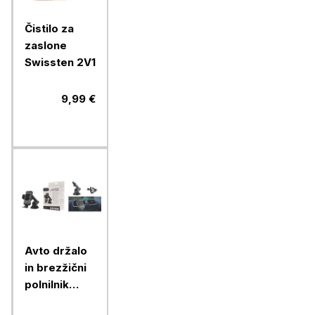
Čistilo za
zaslone
Swissten 2V1
9,99 €
Avto držalo
in brezžični
polnilnik
Chameleon