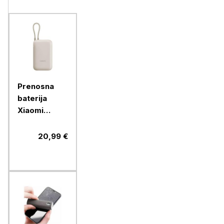
Prenosna
baterija
Xiaomi
10000mAh,
max 22,5W
20,99 €
moči, USB-A,
USB-C, bež