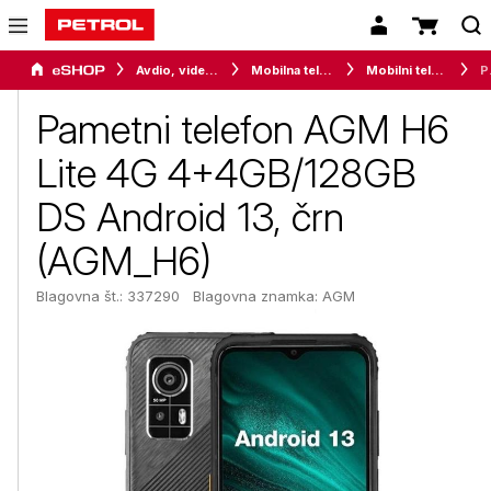
Avdio, video in telefonija
Mobilna telefonija
Mobilni telefoni
Pametni tel
Pametni telefon AGM H6
Lite 4G 4+4GB/128GB
DS Android 13, črn
(AGM_H6)
Blagovna št.: 337290
Blagovna znamka:
AGM