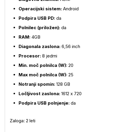
Operacijski sistem:
Android
Podpira USB PD:
da
Polnilec (priložen):
da
RAM:
4GB
Diagonala zaslona:
6,56 inch
Procesor:
8 jedrni
Min. moč polnilca (W):
20
Max moč polnilca (W):
25
Notranji spomin:
128 GB
Ločljivost zaslona:
1612 x 720
Podpira USB polnjenje:
da
Zaloga: 2 leti