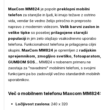
MaxCom MM824
je popoln
preklopni mobilni
telefon
za starejše in ljudi, ki imajo težave z ostrino
vida, vendar še vedno želijo priročno in preprosto
napravo z modernim videzom.
Velik barvni zaslon in
velike tipke
so posebej
prilagojene starejši
populaciji
in jim zelo olajšajo vsakodnevno uporabo
telefona. Funkcionalnost telefona je prilagojena ciljni
skupini.
MaxCom MM824
je opremljen z
radijskim
sprejemnikom, zmogljivo svetilko, fotoaparatom,
GUMBOM SOS
... MM824 v nobenem primeru ne
zaostaja za "navadnimi" mobilnimi telefoni, s svojimi
funkcijami pa bo zadovoljil večino standardnih mobilnih
uporabnikov.
Več o mobilnem telefonu Maxcom MM824:
Ločljivost zaslona:
240 x 320