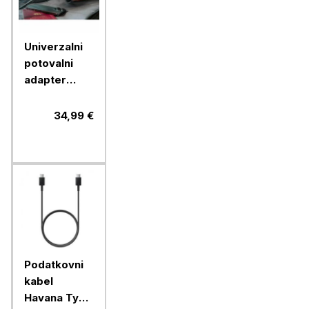
Univerzalni
potovalni
adapter
Verbatim
30W USB-C
34,99 €
PD & QC
UTA-03,
49545
Podatkovni
kabel
Havana Type