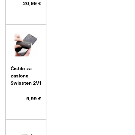
max 22,5W
20,99 €
moči, USB-A,
USB-C, bež
Čistilo za
zaslone
Swissten 2V1
9,99 €