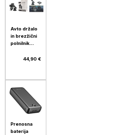
Avto držalo
in brezžični
polnilnik
Chameleon
15W - 2 v 1,
44,90 €
(model CC-
70)
Prenosna
baterija