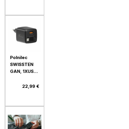
18W, bel
Polnilec
SWISSTEN
GAN, 1XUSB-
A 18W+USB-
C kabel,
22,99 €
30W