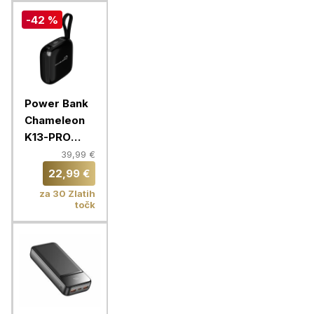
-42 %
Power Bank
Chameleon
K13-PRO
10000mAh
39,99 €
22,99 €
za 30 Zlatih
točk