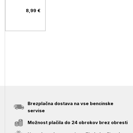
C na Type C
(FAST
8,99 €
CHARGE),
dolžina 1
meter, črn
Brezplačna dostava na vse bencinske
servise
Možnost plačila do 24 obrokov brez obresti