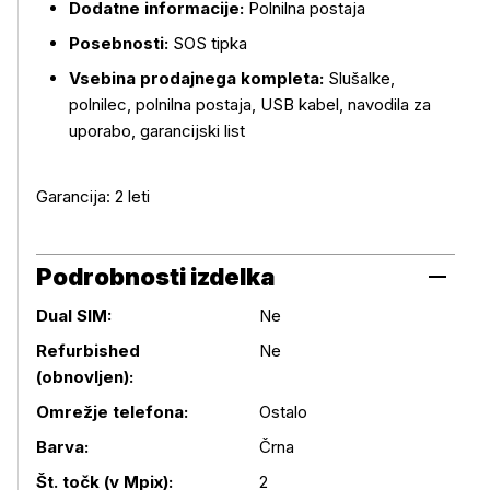
Dodatne informacije:
Polnilna postaja
Posebnosti:
SOS tipka
Vsebina prodajnega kompleta:
Slušalke,
polnilec, polnilna postaja, USB kabel, navodila za
uporabo, garancijski list
Garancija: 2 leti
Podrobnosti izdelka
Dual SIM:
Ne
Refurbished
Ne
(obnovljen):
Omrežje telefona:
Ostalo
Podrobnosti izdelka
Barva:
Črna
Št. točk (v Mpix):
2