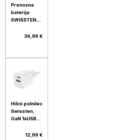
Prenosna
baterija
SWISSTEN
POWER LINE
II 20000
36,99 €
MAH, črna
Hišni polnilec
Swissten,
GaN 1xUSB-C
20W
PD,1xUSB-A
12,99 €