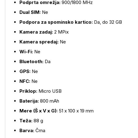
Podprta omrežja:
900/1800 MHz
Dual SIM:
Ne
Podpora za spominsko kartico:
Da, do 32 GB
Več o izdelku
Kamera zadaj:
2 MPix
Kamera spredaj:
Ne
Wi-Fi:
Ne
Bluetooth:
Da
GPS:
Ne
NFC:
Ne
Priklop:
Micro USB
Baterija:
800 mAh
Mere (Š x V x G):
51 x 100 x 19 mm
Teža:
88 g
Barva:
Črna