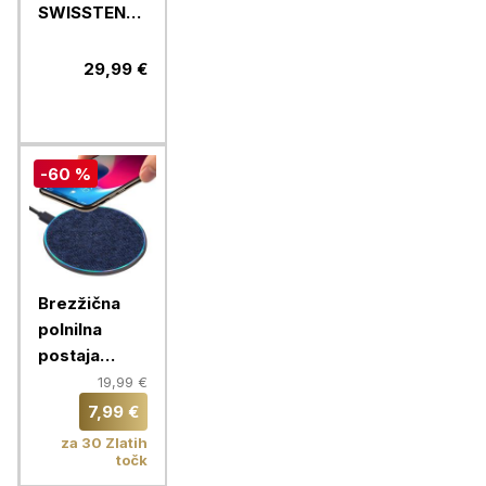
SWISSTEN
WORX PRO
20000 MAH,
29,99 €
črna
-60 %
Brezžična
polnilna
postaja
RIVACASE,
19,99 €
brezžični
7,99 €
polnilec
za 30 Zlatih
VA4915 BL3
točk
QC Fast