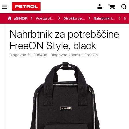
Vse za otroke
Otroška oprema
Nahrbtniki in kengurujčki
Nahrbtnik za potrebščine FreeON S
Nahrbtnik za potrebščine
FreeON Style, black
Blagovna št.: 335438
Blagovna znamka:
FreeON