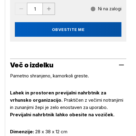
Ni na zalogi
OBVESTITE ME
Več o izdelku
Pametno shranjeno, kamorkoli greste.
Lahek in prostoren previjalni nahrbtnik za
vrhunsko organizacijo.
Praktičen z večimi notranjimi
Več o izdelku
in zunanjimi žepi je zelo enostaven za uporabo.
Previjalni nahrbtnik lahko obesite na voziček.
Dimenzije:
28 x 38 x 12 cm